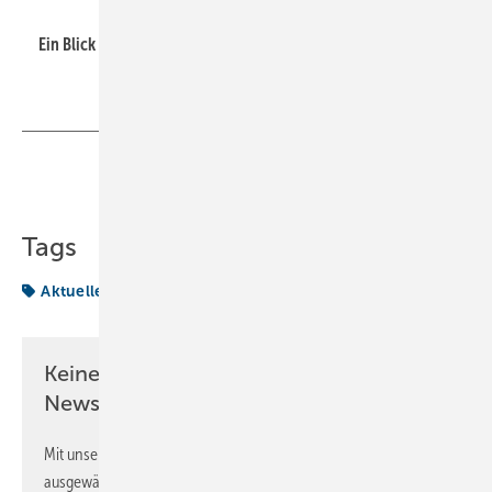
Remko
Ein Blick in die Ausstellung, u.a. mit Wärmepumpen.
Teilen
Link kopieren
Tags
Aktuelles aus der Branche
Remko
Keine Zeit? Kein Problem mit dem KK
Newsletter!
Mit unserem Newsletter erhalten Sie regelmäßig von uns
ausgewählte Informationen und Neuigkeiten, gebündelt und