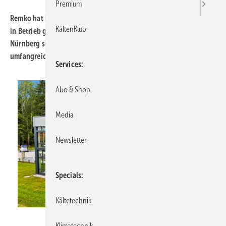
Premium
Remko hat in Illschwang ein neues Schulungs- und Servicecenter
KältenKlub
in Betrieb genommen. Der Standort in der Metropolregion
Nürnberg soll Partner in Süddeutschland mit einem
umfangreichen Angebot versorgen.
Services
Abo & Shop
Media
Newsletter
Specials
Kältetechnik
Remko
Klimatechnik