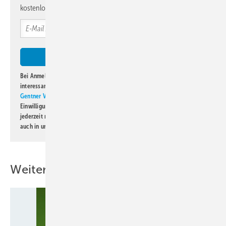
kostenlos direkt ins Postfach.
Bei Anmeldung zu diesem Newsletter bin ich damit einverstanden, über
interessante Verlags- und Online-Angebote
der Marken der Alfons W.
Gentner Verlag GmbH & Co. KG
informiert zu werden. Diese
Einwilligung kann ich jederzeit widerrufen und eine Abmeldung ist
jederzeit möglich. Informationen zum Umgang mit Daten finden Sie
auch in unserer
Datenschutzerklärung
.
Weitere Inhalte