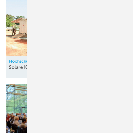
Hochschule Karlsruhe / SophiA
Solare Kühlcontainer für afrikanische
Kliniken