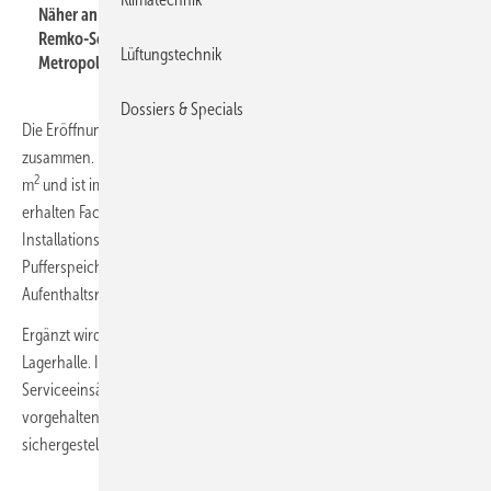
Näher an den Partnern im Süden Deutschlands: Das neue
Remko-Schulungs- und Servicecenter liegt in der
Lüftungstechnik
Metropolregion Nürnberg.
Dossiers & Specials
Die Eröffnung fällt mit dem 50-jährigen Firmenjubiläum des Herstellers
zusammen. Das Schulungszentrum umfasst eine Fläche von rund 600
2
m
und ist im zweigeschossigen Gebäudeteil untergebracht. Dort
erhalten Fachkräfte Zugang zu verschiedenen Produkten und
Installationsbeispielen. Dazu zählen Wärmepumpen, Klimageräte und
Pufferspeicher. Neben den Technikbereichen stehen Seminar- und
Aufenthaltsräume zur Verfügung.
2
Ergänzt wird der Gebäudekomplex durch eine 800 m
große
Lagerhalle. In diesem Bereich werden Komponenten für
Serviceeinsätze und Reparaturaufträge im süddeutschen Raum
vorgehalten. Damit soll eine zügige Versorgung der Region
sichergestellt werden.