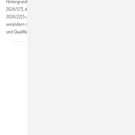
Hintergrund sind die neue europäische F-Gase-Verordnung
2024/573, die dazugehörige Durchführungsverordnung (EU)
2024/2215 und die neue Chemikalien-Klimaschutzverordnung. Sie
verändern die bisherigen Anforderungen an Sachkunde, Schulung
und
Qualifikation.