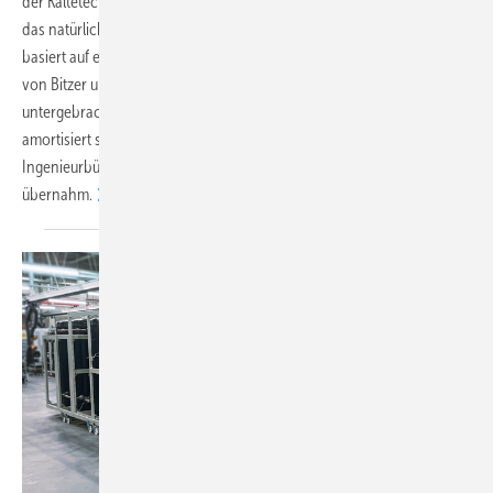
der Kältetechnik am Standort Bergkirchen setzt Metro Logistics auf
das natürliche Kältemittel Ammoniak (R717). Die neue Kälteanlage
basiert auf einem hocheffizienten Ammonia Compressor Pack (ACP)
von Bitzer und ist platzsparend in einem Container vor dem Gebäude
untergebracht. Dank eines besonders niedrigen Energieverbrauchs
amortisiert sich die Investition rasch. Die Planung verantwortete das
Ingenieurbüro Grad, während die Firma Harig den Anlagenbau
übernahm.