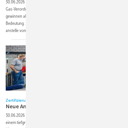
30.06.2026
-
Aufgrund gesetzlicher Beschränkungen durch die F-
Gas-Verordnung und steigender Preise für klassische Kältemittel
gewinnen alternative Kühlkonzepte für die Schaltschrankkühlung an
Bedeutung. Eine kältemittelfreie Option bieten Peltier-Kühlgeräte, die
anstelle von Kompressionskreisläufen auf
dem...
Bild: Bundesfachschule Kälte-Klima-Technik
Zertifizierung in der Kälte- und Klimatechnik
Neue Anforderungen verändern die
Branche
30.06.2026
-
Die Kälte-, Klima- und Wärmepumpenbranche steht vor
einem tiefgreifenden Wandel bei der Zertifizierung von Fachpersonal.