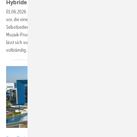
Hybride
Kühltheke
01.06.2026
-
Epta stellt mit der Shape Trad LS eine hybride Kühltheke
vor, die einen Wechsel zwischen Bedienungs- und
Selbstbedienungsfunktion ermöglicht. Der Glasaufsatz des zur
Mozaik-Produktfamilie von Bonnet Névé gehörenden Kühlmöbels
lässt sich von vorne nach hinten kippen, wodurch der Innenraum
vollständig...
Bild: Enex Technologies