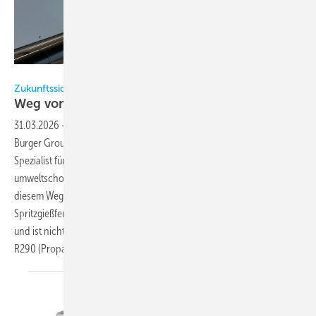
Bild: technotrans SE
Zukunftssicher und nachhaltig produzieren
Weg von fossilen
Energieträgern
31.03.2026
-
So lautet eines der zentralen Nachhaltigkeitsziele der
Burger Group aus Schonach im Schwarzwald. Der traditionsreiche
Spezialist für Antriebslösungen setzt dabei konsequent auf
umweltschonende Technologien. Ein wesentlicher Baustein auf
diesem Weg ist die neue Kühlanlage von technotrans für die
Spritzgießfertigung des Herstellers. Sie ersetzt das bestehende System
und ist nicht nur wegen des Einsatzes des natürlichen Kältemittels
R290 (Propan) eine zukunftssichere
Investition.