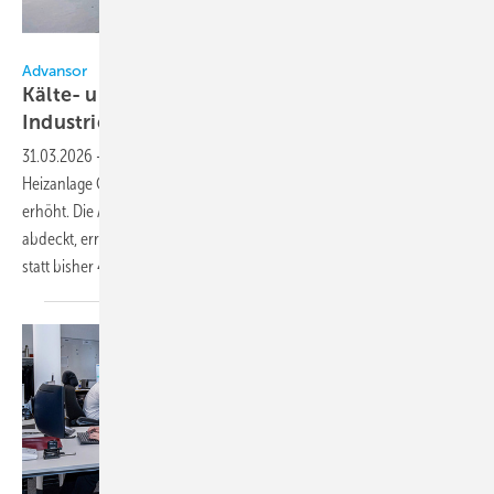
Bild: Advansor
Advansor
Kälte- und Heizanlage für Gewerbe und
Industrie
31.03.2026
-
Advansor hat die Leistung der kombinierten Kälte- und
Heizanlage CuBig II für Anwendungen in Gewerbe und Industrie
erhöht. Die Anlage, die Kühlen, Gefrieren, Klimatisieren und Heizen
abdeckt, erreicht eine Mitteltemperaturleistung von bis zu 600 kW
statt bisher 400 kW. Die Heizleistung steigt
von...