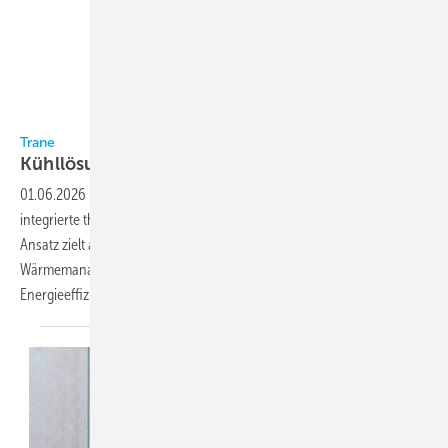
Bild: Trane
Trane
Kühllösungen für
Rechenzentren
01.06.2026
-
Trane hat auf der Data Centre World in Frankfurt
integrierte thermische Systeme für Rechenzentren vorgestellt. Der
Ansatz zielt auf ein ganzheitliches System aus Kühl- und
Wärmemanagement ab, um Leistung, Ausfallsicherheit und
Energieeffizienz zu optimieren. Das Portfolio umfasst luft-
und...