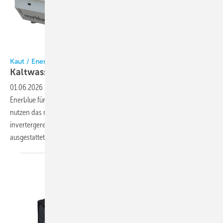
Bild: Kaut
Kaut / Enerblue
Kaltwassersatz mit R
290
01.06.2026
-
Alfred Kaut führt die Kaltwassersätze der Serie Silver von
Enerblue für die gewerbliche und industrielle Kühlung ein. Die Geräte
nutzen das natürliche Kältemittel R 290 und sind mit
invertergeregelten, halbhermetischen Schraubenverdichtern
ausgestattet. Die Baureihe umfasst 11 Leistungsgrößen
mit...