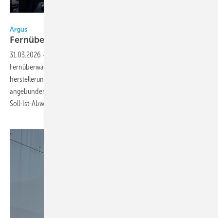
Bild: Argus
Argus
Fernüberwachung für
Kälteanlagen
31.03.2026
-
Argus bietet mit Cool365 eine Dienstleistung zur 24/7-
Fernüberwachung von Kälteanlagen. Das System wird
herstellerunabhängig an bestehende Regler und Steuerungen
angebunden und erfasst kontinuierlich Daten wie Temperaturverläufe,
Soll-Ist-Abweichungen, Verdichterlaufzeiten sowie Stör-
und...