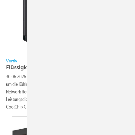
Bild: Vertiv
Vertiv
Flüssigkeitskühlung für
Rechenzentren
30.06.2026
-
Vertiv erweitert das Portfolio für Flüssigkeitskühlungen
um die Kühlmittelverteilungseinheit CoolChip CDU 2300 und die Fluid
Network Row Manifolds für den Einsatz in Rechenzentren mit hoher
Leistungsdichte. Die Flüssig-Flüssig-Kühlmittelverteilungseinheit
CoolChip CDU 2300 stellt eine
Kühlleistung...