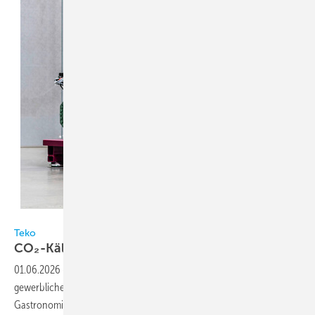
Bild: TEKO
Teko
CO₂-Kälte in
Gewerbeanwendungen
01.06.2026
-
Mit dem ROXSTAdiscpack stellt Teko eine Kälteanlage für
gewerbliche Anwendungen wie Metzgereien, Bäckereien oder die
Gastronomie vor, die das Kältemittel CO₂ nutzt. Das System richtet