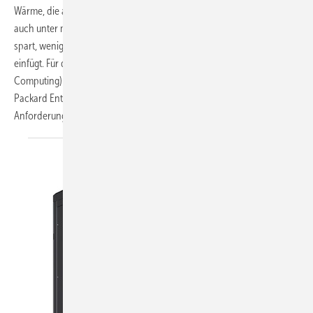
Wärme, die abgeführt werden muss. Gefragt war eine Lösung, die
auch unter mediterranen Klimabedingungen effizient arbeitet, Wasser
spart, wenig Platz benötigt und sich in ein lärmsensibles Umfeld
einfügt. Für das ESA-Projekt Space HPC (High Performance
Computing) in Rom entwickelte Güntner gemeinsam mit Hewlett
Packard Enterprise eine Rückkühllösung, um diesen hohen
Anforderungen zu
entsprechen.