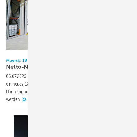
Bild: Advansor
Maersk: 18.000 m² Distributionszentrum
Netto-Null bis
2040
06.07.2026
-
Maersk eröffnet in der Nähe von Hamilton, Neuseeland,
ein neues, 18.000 m² großes, hochmodernes Distributionszentrum.
Darin können über 21.000 Paletten mit Kühlkettenprodukten gelagert
werden.