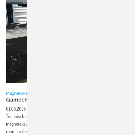
Bild: Magnotherm
Magnetokalorische Kühlung
Gamechanger für die
Branche?
01.06.2026
-
Magnotherm entstand aus einem Forschungsprojekt der
Technischen Universität Darmstadt, an dem seit 2002 zur
magnetokalorischen Kühlung geforscht wird. 2019 gründete das Team
rund um Geschäftsführer Timur Sirman das
Unternehmen.