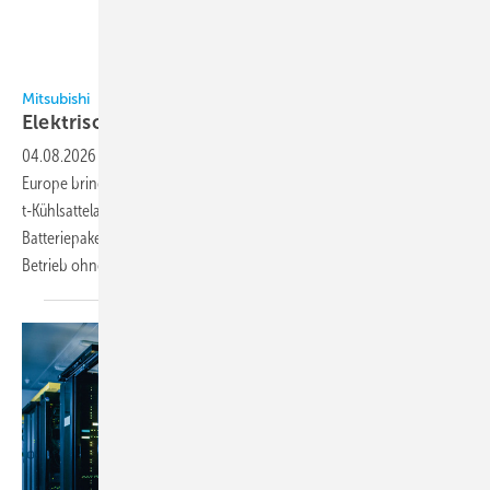
Bild: Mitsubishi Heavy Industries
Mitsubishi
Elektrische Kühlanlage für
Sattelauflieger
04.08.2026
-
Die Mitsubishi Heavy Industries Thermal Transport
Europe bringt mit der TEF 1500 eine vollelektrische Kühlanlage für 40-
t-Kühlsattelauflieger auf den Markt. Das System wird über ein externes
Batteriepaket mit elektrischer Energie versorgt und ermöglicht einen
Betrieb ohne lokale Emissionen.
Die...