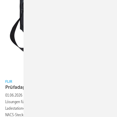
Bild: FLIR
FLIR
Prüfadapter:
E-Ladestationen
01.06.2026
-
Mit den Prüfadaptern EV45-NACS und EV45-T2 bietet Flir
Lösungen für die Installation, Wartung und Fehlerbehebung von AC-
Ladestationen der Stufen 1 und 2. Der EV45-NACS verfügt über einen
NACS-Stecker, während der EV45-T2 mit einem Typ-2-Stecker