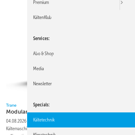
Premium
KältenKlub
Services
Abo & Shop
Media
Newsletter
Bild: Trane
Specials
Trane
Modulare Scroll-Kältemaschinen mit
R290
Kältetechnik
04.08.2026
-
Trane erweitert das Portfolio an luftgekühlten
Kältemaschinen um die Baureihe Flex N. Die modularen,
Klimatechnik