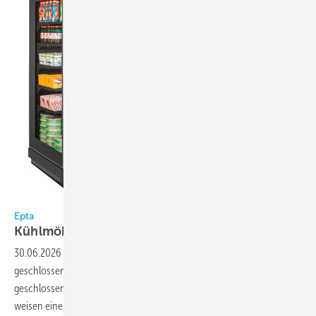
Bild: epta
Epta
Kühlmöbel-Baureihe Zenith
VP
30.06.2026
-
Die Kühlmöbelreihe Zenith VP von Epta umfasst
geschlossene, offene sowie steckfertige Integral-Ausführungen. Alle
geschlossenen Modelle erreichen die Energieeffizienzklasse B und
weisen eine Energieeinsparung von bis zu 36 % gegenüber der