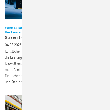
Bild: Gorodenkoff - stock.adobe.com
Mehr Leistung, weniger Verluste: Der integrierte Ansatz für
Rechenzentren
Strom trifft
Kühlung
04.08.2026
-
Rechenzentren verändern sich aktuell fundamental.
Künstliche Intelligenz (KI) und High-Performance-Computing treiben
die Leistungsdichten pro Rack rasant in die Höhe: Wo früher 5 bis 10
Kilowatt reichten, stehen in KI-Clustern heute 100 Kilowatt und
mehr. Allein die US-Wirtschaft wird 2030 voraussichtlich mehr Strom
für Rechenzentren benötigen als für die gesamte Aluminium-, Zement-
und Stahlproduktion
zusammen.