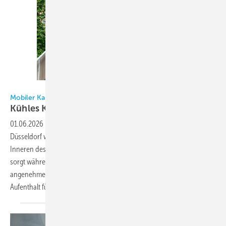
Bild: Enerent
Mobiler Kaltwassersatz für die Sommermonate
Kühles
Kino
01.06.2026
-
Die moderne Glasfassade des UFA-Palastes in
Düsseldorf wirkt sehr modern und stilvoll. Im Sommer kann es im
Inneren des Gebäudes jedoch schnell sehr warm werden. Deshalb
sorgt während der warmen Jahreszeit ein mobiler Kaltwassersatz für
angenehme, kühle Temperaturen im Foyer. Das gestaltet den
Aufenthalt für Kinobesucher und Mitarbeiter deutlich
angenehmer.