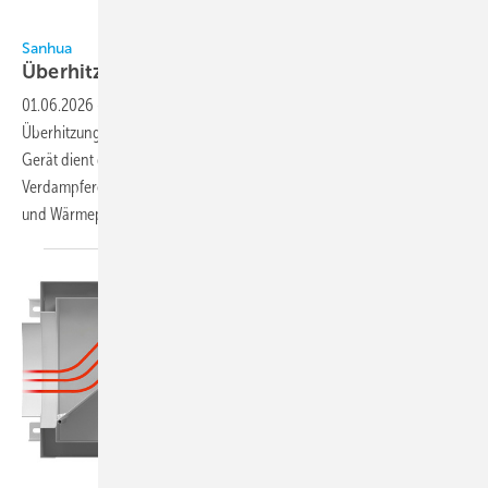
Bild: Sanhua
Sanhua
Überhitzungsregler
01.06.2026
-
Sanhua bietet mit der Serie SEC711 einen
Überhitzungsregler für bipolare elektronische Expansionsventile. Das
Gerät dient der Regelung der Überhitzung zur Optimierung der
Verdampfereffizienz in gewerblichen Kälteanlagen, Klimasystemen
und Wärmepumpen. Dabei passt der Regler den
Kältemittelfluss...