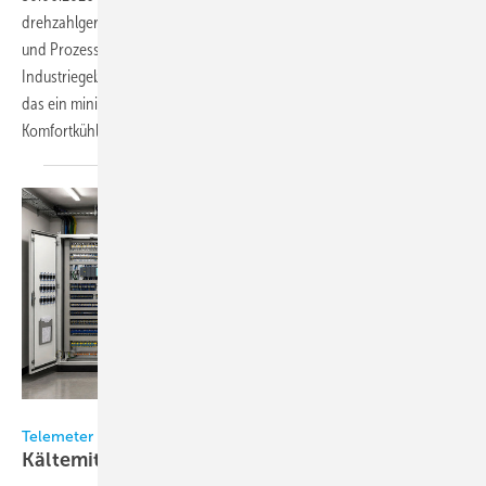
drehzahlgeregelte, luftgekühlte Scroll-Kältemaschinen für Komfort-
und Prozesskühlungsanwendungen in Gewerbe- und
Industriegebäuden. Die Systeme verwenden das Kältemittel R 290,
das ein minimales Treibhauspotenzial aufweist. Bei der
Komfortkühlung...
Bild: Telemeter
Telemeter Electronic
Kältemittelfreie
Schaltschrankkühlung