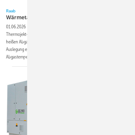
Bild: Raab
Raab
Wärmetauscher für
Abgase
01.06.2026
-
NET, eine Marke der Raab-Gruppe, bietet mit den
Thermojekt-Wärmetauschern Systeme zur Energierückgewinnung aus
heißen Abgasen und Schwaden für Gewerbe und Industrie an. Die
Auslegung erfolgt objektspezifisch auf Basis von Anlagendaten wie
Abgastemperatur, Brennerleistung und Betriebsstunden
und...