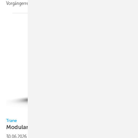
Vorgängerreihe auf. Die Warenpräsentationsfläche wurde
im...
Bild: Trane
Trane
Modulare luftgekühlte
Kältemaschinen
30.06.2026
-
Die Baureihe Flex N von Trane umfasst modulare,