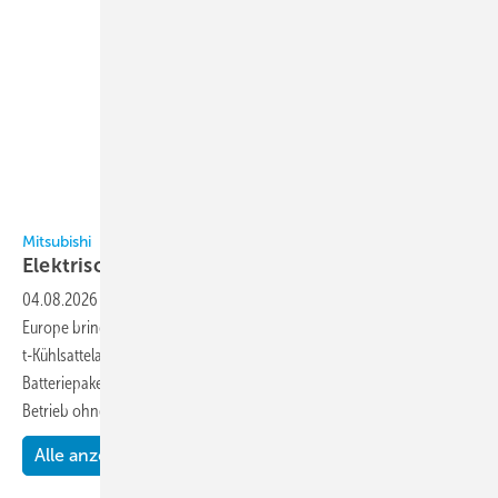
Bild: Mitsubishi Heavy Industries
Mitsubishi
Elektrische Kühlanlage für
Sattelauflieger
04.08.2026
-
Die Mitsubishi Heavy Industries Thermal Transport
Europe bringt mit der TEF 1500 eine vollelektrische Kühlanlage für 40-
t-Kühlsattelauflieger auf den Markt. Das System wird über ein externes
Batteriepaket mit elektrischer Energie versorgt und ermöglicht einen
Betrieb ohne lokale Emissionen.
Die...
Alle anzeigen