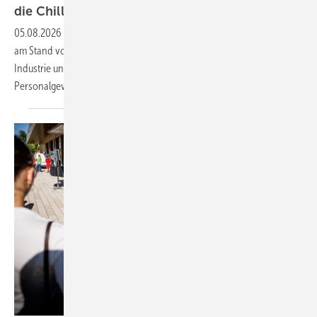
die
Chillventa
05.08.2026
-
Auf der Chillventa 2026 hält Felix Beilharz zwei Vorträge
am Stand von Ziehl-Abegg. Im Fokus steht, wie Fachkräfte aus
Industrie und Handwerk digitale Plattformen für Wissenstransfer und
Personalgewinnung
nutzen.