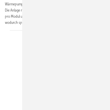
Wärmepumpe für die Aufstellung im Gebäudeinneren auf den Markt.
Die Anlage nutzt das Kältemittel Propan (R 290), wobei die Füllmenge
pro Modul unter der sicherheitsrelevanten Grenze von 150 g bleibt,
wodurch spezielle Lüftungskonzepte
oder...