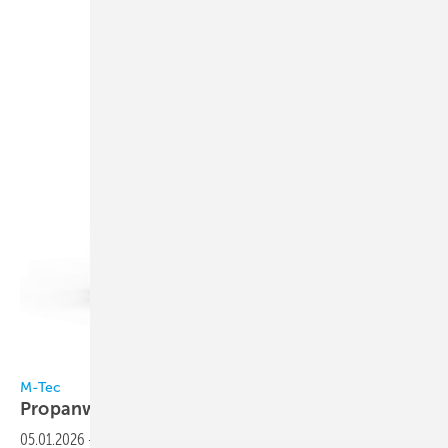
Bild: M-TEC
M-Tec
Propanwärmepumpe innen
aufgestellt
05.01.2026
-
M-Tec bringt eine modular konfigurierbare Propan-