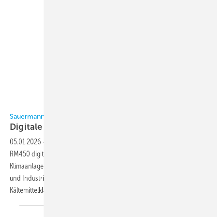
Bild: Sauermann
Sauermann
Digitale
Monteurhilfe
05.01.2026
-
Sauermann stellt mit den Modellen Si-RM350 und Si-
RM450 digitale Manifolds für den Einsatz an Wärmepumpen,
Klimaanlagen sowie Kühl- und Umkehrsystemen in der Haustechnik
und Industrie vor. Die Geräte sind für den Umgang mit den
Kältemittelklassen A1, A2L und A3 geeignet und verfügen über
ein...