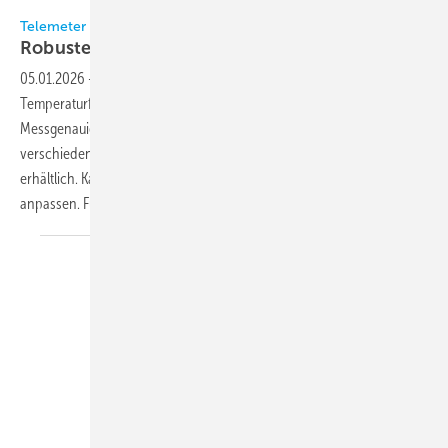
Bild: Telemeter
Telemeter
Robuste
Temperatursensoren
05.01.2026
-
Telemeter Electronic bietet kabelgebundene
Temperaturfühler für Anwendungen mit Anforderungen an
Messgenauigkeit und Ausfallsicherheit. Die Sensoren sind in
verschiedenen Bauformen mit Gehäusedurchmessern ab 1,5 mm
erhältlich. Kabellänge und -ausführung lassen sich einsatzspezifisch
anpassen.
Für...