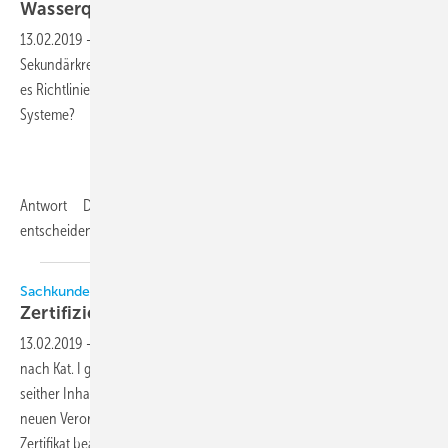
Wasserqualität in geschlossenen
Kreisläufen
13.02.2019
-
Frage Wir planen zurzeit eine Anlage mit einem
Sekundärkreislauf, der mit Wasser/Glykol betrieben werden soll. Gibt
es Richtlinien bzw. Technische Regeln für die Wasserqualität solcher
Systeme?
Antwort Die Qualität des Glykol-Wassergemisches ist natürlich von
entscheidender Bedeutung für
die...
Sachkundenachweis
Zertifizierung
ungültig?
13.02.2019
-
Frage Ich habe bereits im Jahr 2008 die Zertifzierung
nach Kat. I gemäß Verordnung (EG) 303/2008 beantragt und bin
seither Inhaber der Sachkundebescheinigung. Nach Inkrafttreten der
neuen Verordnung DVO (EU) Nr. 2015/2067 habe ich kein neues
Zertifikat beantragt, da dies nach meiner
Information...