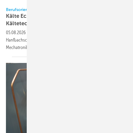
Michael Fuchs
Berufsorientierung
Kälte Eckert in­for­miert Schü­ler über
Käl­te­tech­nik
05.08.2026
-
Der Show-Truck von Kälte Eckert bot Schülern der
Hanfbachschule praxisnahe Einblicke in den Beruf des
Mechatronikers für
Kältetechnik.