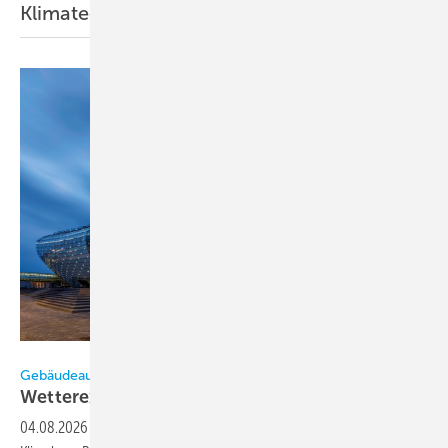
Klimatechnik
Bild: Kieback & Peter
Gebäudeautomation im Klimahaus Bremerhaven
Wetterextreme nachhaltig
inszeniert
04.08.2026
-
Mit der Dauerausstellung „Wetterextreme“ will das