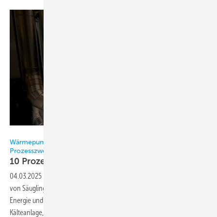
Bild: Nestlé
Wärmepumpe nutzt Kälteanlagen-Abwärme für Heiz- und
Prozesszwecke
10 Prozent weniger
CO
2
04.03.2025
-
Nestlé spart im Werk Biessenhofen bei der Produktion
von Säuglingsnahrung mit einer Wärmepumpe von Johnson Controls
Energie und CO
ein. Diese nutzt die überschüssige Abwärme der
2
Kälteanlage, um heißes Wasser unter anderem für die Heizung und