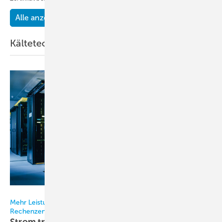
Alle anzeigen
Kältetechnik
Bild: Gorodenkoff - stock.adobe.com
Mehr Leistung, weniger Verluste: Der integrierte Ansatz für
Rechenzentren
Strom trifft
Kühlung