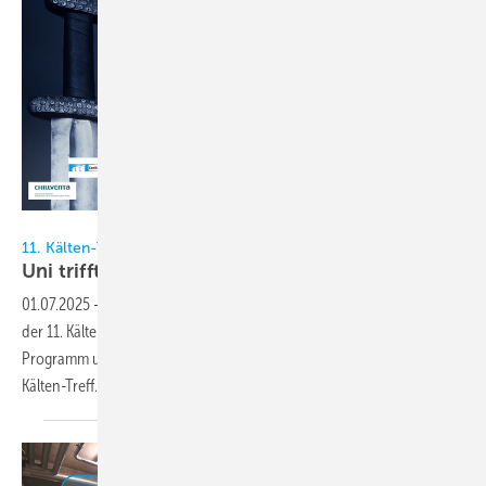
KältenKlub
11. Kälten-Treff
Uni trifft auf
Kälten
01.07.2025
-
Am 16. September 2025 findet in der MOTORWORLD Köln
der 11. Kälten-Treff statt. Eine besondere Location, ein besonderes
Programm und ein besonderer Anlass: Wir feiern zehn Jahre
Kälten-Treff.