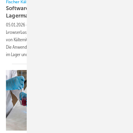
Fischer Kälte-Klima
Software für Kältemittel- und
Lagermanagement
05.01.2026
-
Fischer Kälte-Klima bietet mit dem CF Cockpit eine
browserbasierte Online-Software für Fachbetriebe zur Digitalisierung
von Kältemittelmanagement, Lagerverwaltung und Lagerdisposition.
Die Anwendung ermöglicht die Verwaltung von Kältemittelbeständen
im Lager und in Servicefahrzeugen. Ein
Dashboard...