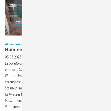
Bild: Baelz & Sohn
Abwärme aus Druckluft-Kompressoren
Hummel-Kühlung
03.06.2025
-
Die weitverbreitete Anwendung von
Druckluftkompressoren für die industrielle Produktion sorgt für
enormen Stromverbrauch und für eine entsprechende Menge an
Wärme. Um diese nicht als Abwärme an die Umgebung zu verlieren,
erzeugt die Absorptionskältemaschine Hummel® von Baelz bei Mondi
Steinfeld im Sommer über Wärmerückgewinnung aus Heißwasser
Kaltwasser für die energie- und kosteneffiziente Kühlung von
Maschinen. Im Winter steht die Wärme für die Werksheizung zur
Verfügung.