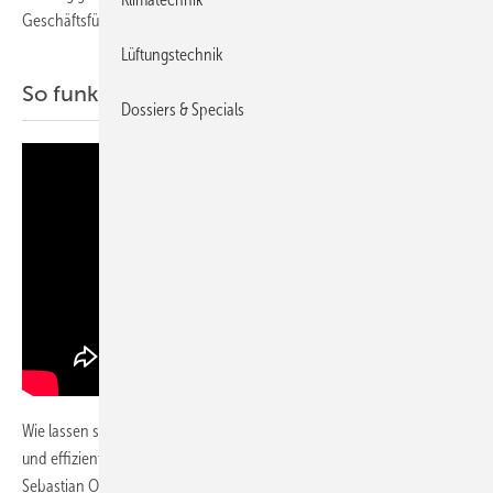
Geschäftsführer Timur Sirman das Unternehmen.
Lüftungstechnik
So funktioniert das Daikin Energiemodul
Dossiers & Specials
Wie lassen sich Mehrfamilienhäuser und Bestandsgebäude schnell
und effizient auf Wärmepumpentechnik umrüsten? Im Gespräch mit
Sebastian Otte von Daikin stellt er das Energie-Modul vor – eine