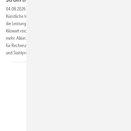
04.08.2026
-
Rechenzentren verändern sich aktuell fundamental.
Künstliche Intelligenz (KI) und High-Performance-Computing treiben
die Leistungsdichten pro Rack rasant in die Höhe: Wo früher 5 bis 10
Kilowatt reichten, stehen in KI-Clustern heute 100 Kilowatt und
mehr. Allein die US-Wirtschaft wird 2030 voraussichtlich mehr Strom
für Rechenzentren benötigen als für die gesamte Aluminium-, Zement-
und Stahlproduktion
zusammen.