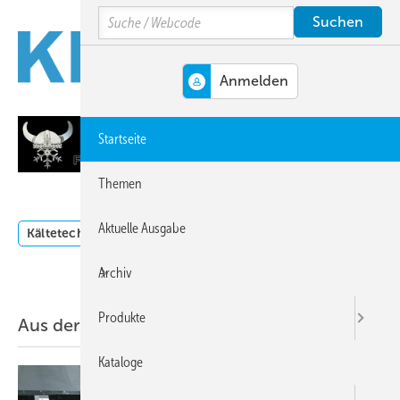
Springe
Springe
Springe
Search
auf
auf
auf
Hauptinhalt
Hauptmenü
SiteSearch
MENÜ
Startseite
Themen
Aktuelle Ausgabe
Kältetechnik
Klimatechnik
Lüftungstechnik
Dossi
Archiv
Produkte
Aus der aktuellen Heftausgabe
Kataloge