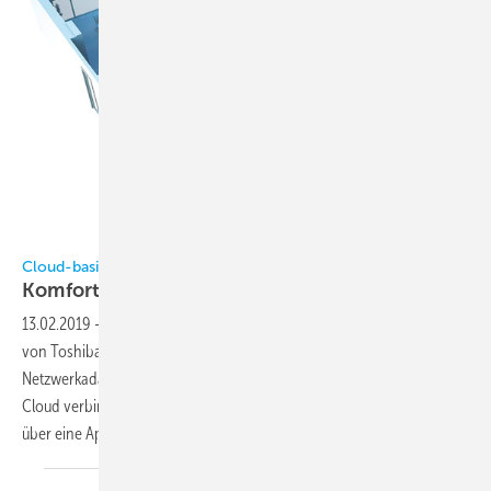
Bild: Toshiba Klimasysteme
Cloud-basierte Regelungslösung für Klimasysteme
Komfortabel
fernsteuerbar
13.02.2019
-
Eine Cloud-basierte Regelungslösung für Klimasysteme
von Toshiba für private und gewerbliche Gebäude nutzt kabellose
Netzwerkadapter, die das Klimasystem über einen Router mit der
Cloud verbinden. So kann das System von verschiedenen Benutzern
über eine App via Smartphone oder Tablet gesteuert
werden.