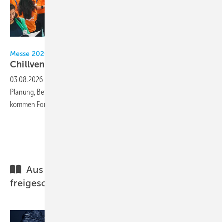
NürnbergMesse / Heiko Stahl
Messe 2026
Chillventa rückt Startups in den
Fokus
03.08.2026
-
Auf der Chillventa 2026 zeigen Startups Lösungen für
Planung, Betrieb und Service. Fachforen ergänzen das Angebot. Hinzu
kommen Formate für den Nachwuchs der
Branche.
Mehr aktuelles aus der Branche
Aus unserer Fachzeitschrift für Sie
freigeschaltet