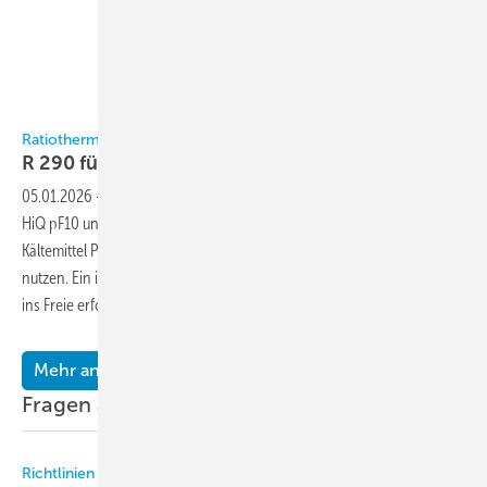
Bild: Ratiotherm
Ratiotherm
R 290 für die
Innenaufstellung
05.01.2026
-
Ratiotherm stellt die Wärmepumpen-Modelle WP Max-
HiQ pF10 und WP Max-LoQ pF10 für die Innenaufstellung vor, die das
Kältemittel Propan (R 290) mit einem Global Warming Potential von 3
nutzen. Ein integriertes Sicherheitskonzept, das eine Lüftungsöffnung
ins Freie erfordert, ermöglicht den Betrieb
im...
Mehr anzeigen
Fragen aus der Praxis
Richtlinien