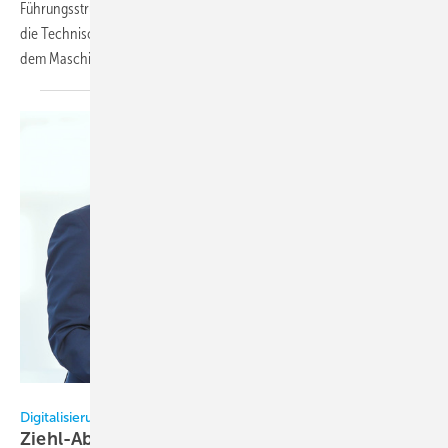
Führungsstruktur erweitert. Richard Sieg übernimmt seit 1. Juli 2026
die Technische Leitung des Verbands und bringt Erfahrungen aus
dem Maschinen- und Anlagenbau sowie der Nukleartechnik
mit.
Ziehl-Abegg / Ufuk Arslan
Digitalisierung
Ziehl-Abegg bringt Social-Media-Experten auf