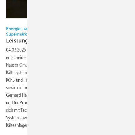
Bild: Press‘n‘Relations GmbH
Energie- und kostensparende Maßnahmen bei der Kühlung in
Supermärkten
Leistung
optimieren
04.03.2025
-
Der energieeffiziente Betrieb von Supermärkten ist ein
entscheidender Faktor, um hohe Wirtschaftlichkeit zu erzielen. Die
Hauser GmbH aus Linz (Österreich) entwickelt Kühlmöbel und
Kältesysteme laufend weiter und bietet ein umfassendes Portfolio an
Kühl- und Tiefkühlmöbeln, Kältetechnik und Regelungen, Kühlräumen
sowie ein breites Dienstleistungsangebot. Im Interview erklärt
Gerhard Hetzmannseder, Director Products & Engineering bei Hauser
und für Produktmanagement und Systemtechnik verantwortlich, wie
sich mit Technologien wie dem Low-Superheat- und dem eco2ES-
System sowie energiesparender Konstruktion von Kühlmöbeln und
Kälteanlagen Kosten und CO2-Emissionen vermeiden
lassen.