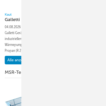
Bild: Kaut
Kaut
Galletti
PLN-Serie
04.08.2026
-
Alfred Kaut bietet mit der Baureihe Pln des Herstellers
Galletti Geräte zum Heizen und Kühlen für den gewerblichen und
industriellen Einsatz an. Die Serie umfasst Kaltwassersätze, reversible
Wärmepumpen und Multifunktionsgeräte, die mit dem Kältemittel
Propan (R 290) betrieben werden. Propan
weist...
Alle anzeigen
MSR-Technik