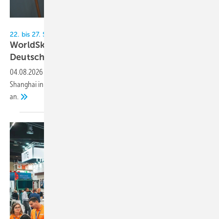
IKKE gGmbH
22. bis 27. September 2026, Shanghai
WorldSkills 2026: Käl­te­tech­nik-Ta­lent ver­tritt
Deutsch­land
04.08.2026
-
Timo Jansen (20) tritt bei den WorldSkills 2026 in
Shanghai in der Disziplin Kälte- und Klimatechnik für Team Germany
an.