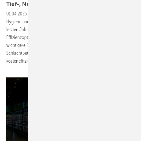
Tief-, Normalkühlung +
Klima
01.04.2025
-
Die Anforderungen an die Tierschlachtung in Bezug auf
Hygiene und die Einhaltung aktueller Tierwohlstandards sind in den
letzten Jahren stetig gestiegen. Zudem spielen Umweltauflagen und
Effizienzoptimierungen zur Senkung der Energiekosten eine immer
wichtigere Rolle bei der Auswahl der passenden Kältetechnik für
Schlachtbetriebe. Ziel ist es, den Betrieb langfristig sicher und
kosteneffizient zu
gestalten.