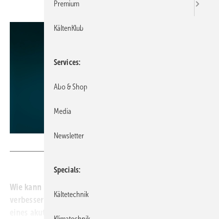
Premium
KältenKlub
Services
Abo & Shop
Media
Newsletter
Bild: Sutthiphong - stock.adobe.com
Specials
Wie kann ich die Beziehung zu meinen Mitarbeitern
Kältetechnik
verbessern? Das sollten sich Führungskräfte in Zeiten
eines akuten Fachkräftemangels regelmäßig fragen,
Klimatechnik