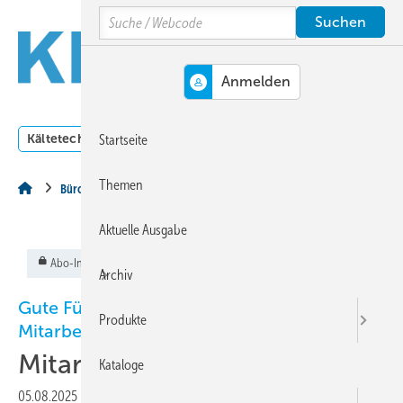
Springe
Springe
Springe
Search
auf
auf
auf
Hauptinhalt
Hauptmenü
SiteSearch
MENÜ
Kältetechnik
Klimatechnik
Lüftungstechnik
Dossi
Startseite
Themen
Büro & Co
Aktuelle Ausgabe
Abo-Inhalt
Archiv
Gute Führungskräfte haben treue
Produkte
Mitarbeiter
Mitarbeiter binden
Kataloge
05.08.2025
|
Veröffentlicht in
Ausgabe 08-2025