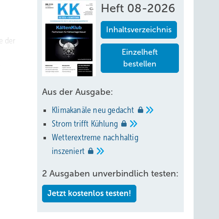
Heft 08-2026
Inhaltsverzeichnis
e der
Einzelheft
bestellen
der
so
Aus der Ausgabe:
er
Klimakanäle neu
gedacht
jedoch
Strom trifft
Kühlung
r ein
Wetterextreme nachhaltig
inszeniert
nter
2 Ausgaben unverbindlich testen:
t man
n, da
Jetzt kostenlos testen!
m
slauf.