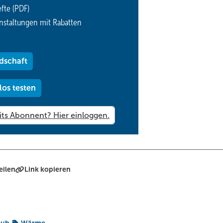
fte (PDF)
mit es unterhalb der Umgebungstemperatur verdampfen kann. Dabei
nstaltungen mit Rabatten
den
Kompressor
wieder
auf
einen
hohen Druck verdichtet. Die Tem
 Wärme wieder ab. Dabei wird es
wieder
flüssig
und
ist
bereit
für
d
s
effizient
funktioniert,
wechselt
das
Kältemittel
also
zweimal
pro
Ru
dschaft
einen bleibt die Temperatur konstant. Man spricht hier auch von
los testen
ein vielfaches mehr Energie übetragen, als bei der einfachen Erw
 mal so viel Energie beim Verdampfen wie für das Erwärmen von 20 °
ören.
ngsluft noch Wärme ziehen. Dieser Vorgang hat jedoch Grenzen.
ihre Effizienz. Aber warum eigentlich? Kann man diesen Nachteil u
eilen
Link kopieren
 schrumpft dann gemeinsam mit dem Geldbeutel. Das ist kein Gehei
 diesem Problem zu kämpfen. Diese stehen besonders im Sommer unt
 den heißesten Regionen unseres Planeten muss die Kältetechnik ei
 Skihalle in Dubai oder die Tiefkühler für das Flugzeug-Catering in 