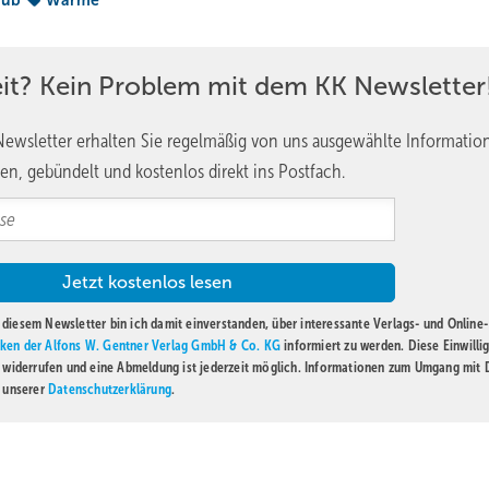
lub
Wärme
temittel verdampfen. Druck und Temperatur sind während des Verdam
eratur also unter die Umgebungstemperatur zu bekommen, muss der
eit? Kein Problem mit dem KK Newsletter
nen dynamischen, oder auch „Strömungsdruck“ handelt, sinkt damit 
ewsletter erhalten Sie regelmäßig von uns ausgewählte Informatio
lso schlichtweg weniger Kältemittel pro Zeit verfügbar, welches Wär
en, gebündelt und kostenlos direkt ins Postfach.
diesem Newsletter bin ich damit einverstanden, über interessante Verlags- und Online-
ken der Alfons W. Gentner Verlag GmbH & Co. KG
informiert zu werden. Diese Einwilli
t widerrufen und eine Abmeldung ist jederzeit möglich. Informationen zum Umgang mit
n unserer
Datenschutzerklärung
.
Klimasysteme für Wohn- und