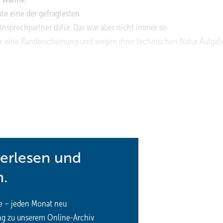
ute eine der gefragtesten
sprechpartner dafür. Das war aber nicht immer so.
er eine Randerscheinung und wegen ihrer technischen Natur Aufgab
Zum Beispiel Außenluft. Wärme strömt von allein jedoch nur von 
t Wärme ziehen zu können, muss das Kältemittel an dieser Stelle al
r Stelle wärmer werden als zum Beispiel das Wasser, welches erwärmt
 indem das Kältemittel auf einen höheren Druck verdichtet und spät
igt nicht nur der Druck, sondern auch die Temperatur. Hier werden 
d Wärme sind verschiedene Dinge. Wärme ist eine Menge, Temperatu
terlesen und
n, aber nicht ganz vollständig.
Denn
Wasser
verdampft
bei
100 °C
u
n.
mpft oder verflüssigt, ist abhängig vom Druck, der darauf wirkt. Senk
temperatur. Bergsteiger zum Beispiel müssen ihr Essen länger koche
e – jeden Monat neu
nter 100 °C siedet. Ein Schnellkochtopf
hingegen
lässt
den
Druck
i
ng zu unserem Online-Archiv
it schneller gekocht werden kann. Diesen Effekt nutzt der Kältekrei