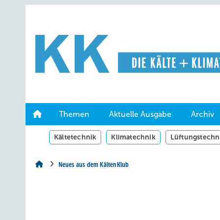
Springe
Springe
Springe
auf
auf
auf
Hauptinhalt
Hauptmenü
SiteSearch
Themen
Aktuelle Ausgabe
Archiv
Kältetechnik
Klimatechnik
Lüftungstechn
Neues aus dem KältenKlub