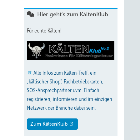
 nimmt
Hier geht's zum KältenKlub
peratur
ie
Für echte Kälten!
nde
 einer
ärmung
C auf
Alle
Infos zum Kälten-Treff, ein
„kältischer Shop“, Fachbetriebskarten,
SOS-Ansprechpartner uvm. Einfach
mgehen?
registrieren, informieren und im einzigen
Netzwerk der Branche dabei sein.
mnis,
er
Zum KältenKlub
nen
Katar