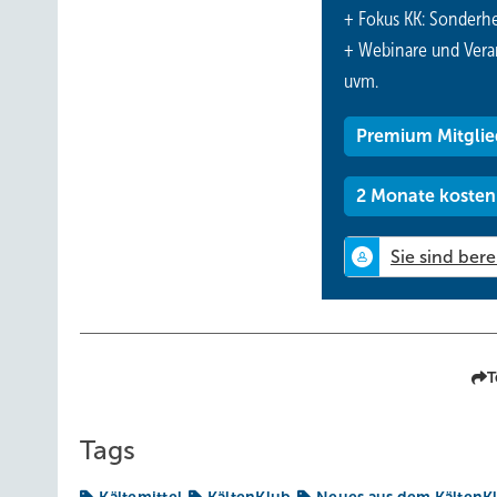
+ Fokus KK: Sonderhe
Der Druck
im
flüssigen
Kältemittel
wird
herabgesetzt, da
+ Webinare und Vera
es
Wärme
auf.
Das
nun
gasförmige
Kältemittel
wird
durch
uvm.
im Kältemittel
steigt
und
es
gibt
die
vorher
aufgenommene
nächste
Runde. Damit dieser sogenannte Carnot-Prozes
Premium Mitglie
den
Aggregatzustand.
Aber
warum
eigentlich?
Beim Zustandswechsel kommen zwei Dinge zusammen: Zum 
2 Monate kosten
latenten Wärmeübertragung. Zum Anderen wird dabei um 
um ein paar Grad. Wasser zum Beispiel benötigt zwanzig
100 °C. Im Kühlschrank kann man diesen Prozess sogar h
Die Wärmepumpe kann also selbst aus der kalten Umgebu
Ausgerechnet dann, wenn es draußen kälter wird, sinkt 
Und was hat das mit einer Skihalle zu tun?
T
Im Winter sinkt die Effizienz der Wärmepumpe. Der COP
aber auch nicht neu. Kälteanlagen haben seit jeher mit
Tags
mehr Belastung und büßen an Effizienz ein. Vor allem in
großen Temperaturunterschied erreichen. Zum Beispiel die