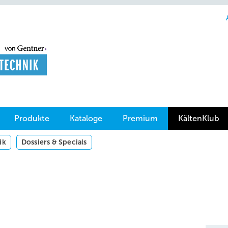
Produkte
Kataloge
Premium
KältenKlub
ik
Dossiers & Specials