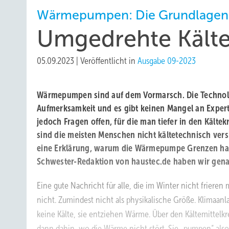
Wärmepumpen: Die Grundlagen
Umgedrehte Kält
05.09.2023
|
Veröffentlicht in
Ausgabe 09-2023
Wärmepumpen sind auf dem Vormarsch. Die Technol
Aufmerksamkeit und es gibt keinen Mangel an Exper
jedoch Fragen offen, für die man tiefer in den Kälte
sind die meisten Menschen nicht kältetechnisch ver
eine Erklärung, warum die Wärmepumpe Grenzen ha
Schwester-Redaktion von haustec.de haben wir gena
Eine gute Nachricht für alle, die im Winter nicht frieren 
nicht. Zumindest nicht als physikalische Größe. Klimaan
keine Kälte, sie entziehen Wärme. Über den Kältemittelkre
dann dahin, wo die Wärme nicht stört. Sie „pumpen“ als