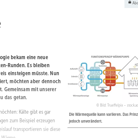
Abo
e
ogie bekam eine neue
ten-Runden. Es bleiben
kreis einsteigen müsste. Nun
siert, möchten aber dennoch
t. Gemeinsam mit unserer
u das getan.
Bild: Trueffelpix – stock
möchten: Kälte gibt es gar
Die Wärmequelle kann variieren. Das Prinz
lagen zum Beispiel erzeugen
jedoch unverändert.
islauf transportieren sie diese
o Wärme.