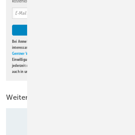
kostenlos direkt ins Postfach.
Bei Anmeldung zu diesem Newsletter bin ich damit einverstanden, über
interessante Verlags- und Online-Angebote
der Marken der Alfons W.
Gentner Verlag GmbH & Co. KG
informiert zu werden. Diese
Einwilligung kann ich jederzeit widerrufen und eine Abmeldung ist
jederzeit möglich. Informationen zum Umgang mit Daten finden Sie
auch in unserer
Datenschutzerklärung
.
Weitere Inhalte