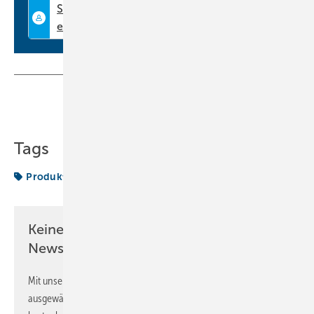
www.systemair.de
Teilen
Link kopieren
Tags
Produkte
Keine Zeit? Kein Problem mit dem KK
Newsletter!
Mit unserem Newsletter erhalten Sie regelmäßig von uns
ausgewählte Informationen und Neuigkeiten, gebündelt und