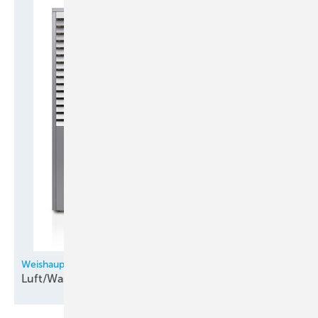
Weishaupt
Luft/Wasser-Aeroblock