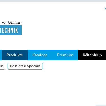
Produkte
Kataloge
Premium
KältenKlub
ik
Dossiers & Specials