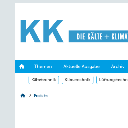
Springe
Springe
Springe
auf
auf
auf
Hauptinhalt
Hauptmenü
SiteSearch
Themen
Aktuelle Ausgabe
Archiv
Kältetechnik
Klimatechnik
Lüftungstechn
Produkte