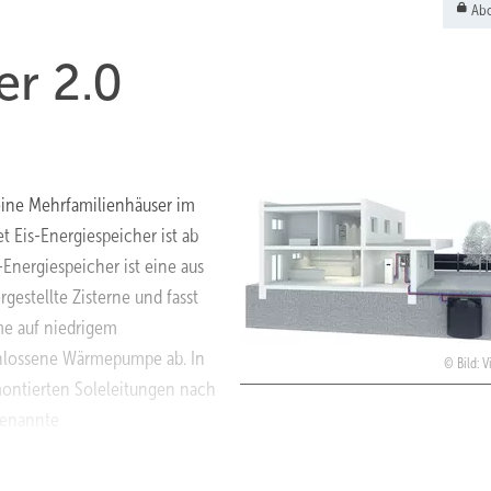
Abo
er 2.0
leine Mehrfamilienhäuser im
 Eis-Energiespeicher ist ab
s-Energiespeicher ist eine aus
gestellte Zisterne und fasst
me auf niedrigem
schlossene Wärmepumpe ab. In
Bild: 
ontierten Sole­leitungen nach
ogenannte
infamilienhaus etwa 1200 kWh
tere Verluste.