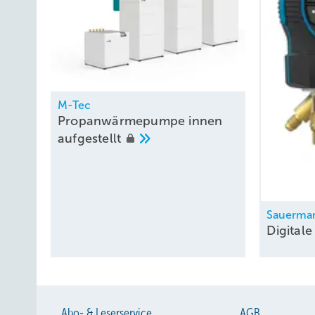
M-Tec
Propanwärmepumpe innen
aufgestellt
Sauerma
Digital
Abo- & Leserservice
AGB