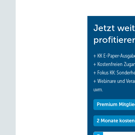
www.viessmann.de
Jetzt wei
profitiere
+ KK E-Paper-Ausgab
+ Kostenfreien Zuga
+ Fokus KK: Sonderhe
+ Webinare und Vera
uvm.
Premium Mitglie
2 Monate kosten