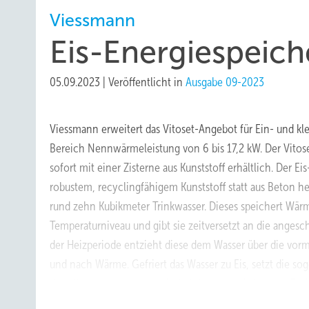
Viessmann
Eis-Energiespeich
05.09.2023
|
Veröffentlicht in
Ausgabe 09-2023
Viessmann erweitert das Vitoset-Angebot für Ein- und k
Bereich Nennwärmeleistung von 6 bis 17,2 kW. Der Vitoset
sofort mit einer Zisterne aus Kunststoff erhältlich. Der Ei
robustem, recyclingfähigem Kunststoff statt aus Beton her
rund zehn Kubikmeter Trinkwasser. Dieses speichert Wär
Temperaturniveau und gibt sie zeitversetzt an die ange
der Heizperiode entzieht diese dem Wasser über die vorm
und nach Wärme. Gefriert das Wasser zu Eis, setzt die s
Kristallisationsenergie zusätzlich bei einer Anlage im E
frei. Dieser Prozess wiederholt sich beliebig oft ohne wei