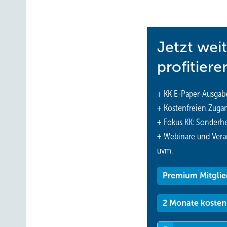
www.zewotherm.de
Jetzt wei
profitiere
+ KK E-Paper-Ausgab
+ Kostenfreien Zuga
+ Fokus KK: Sonderhe
+ Webinare und Vera
uvm.
Premium Mitglie
2 Monate kosten