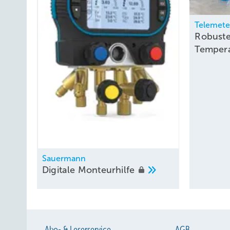
Telemete
Robust
Temper
Sauermann
Digitale
Monteurhilfe
Abo- & Leserservice
AGB