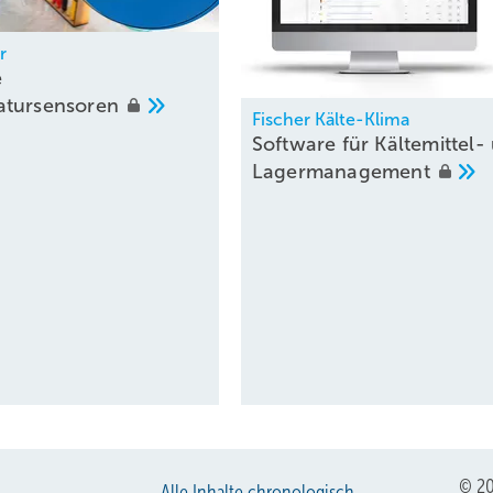
r
e
atursensoren
Fischer Kälte-Klima
Software für Kältemittel-
Lagermanagement
© 20
Alle Inhalte chronologisch