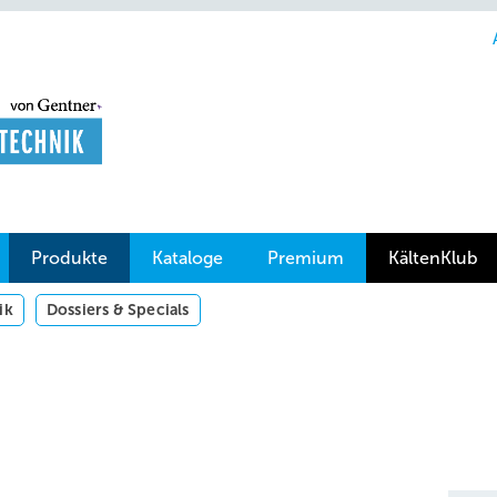
Produkte
Kataloge
Premium
KältenKlub
ik
Dossiers & Specials