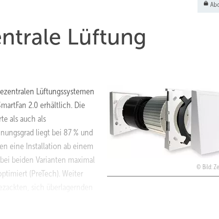
Abo
ntrale Lüftung
dezentralen Lüftungssystemen
SmartFan 2.0 erhältlich. Die
te als auch als
nungsgrad liegt bei 87 % und
sen eine
­Installation
ab
einem
 bei beiden Varianten maximal
Bild: 
ptimiert (PreTech). Weiter
gezackten, sich überlagernden
genschall gering. Gleichzeitig