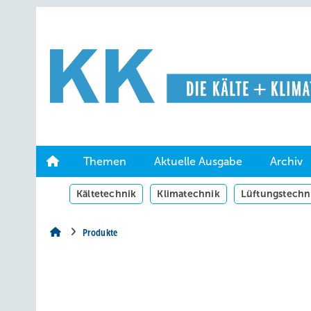
Springe
Springe
Springe
auf
auf
auf
Hauptinhalt
Hauptmenü
SiteSearch
Themen
Aktuelle Ausgabe
Archiv
Kältetechnik
Klimatechnik
Lüftungstechn
Produkte