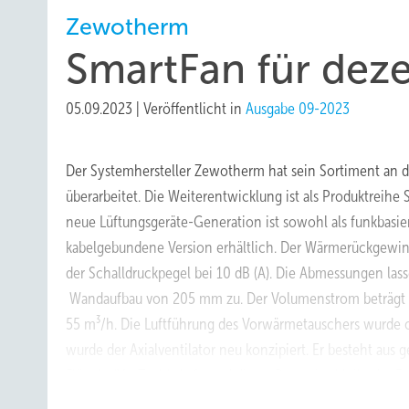
Zewotherm
SmartFan für deze
05.09.2023
|
Veröffentlicht in
Ausgabe 09-2023
Der Systemhersteller Zewotherm hat sein Sortiment an 
überarbeitet. Die Weiterentwicklung ist als ­Produktreihe 
neue Lüftungsgeräte-Generation ist sowohl als funkbasier
kabelgebundene Version erhältlich. Der Wärmerückgewin
der Schalldruckpegel bei 10 dB (A). Die Abmessungen las
Wandaufbau
von
205 mm
zu.
Der
Volumen­strom beträgt
55 m³/h. Die Luft­führung des Vorwärmetauschers wurde o
wurde der Axialventilator neu konzipiert. Er besteht aus 
Flügeln (VenTech). Aufgrund dieser Bauweise bleibt der Ei
wird die Aerodynamik ­verbessert.