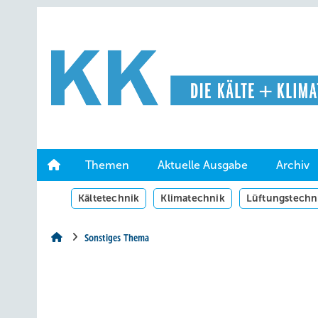
Springe
Springe
Springe
auf
auf
auf
Hauptinhalt
Hauptmenü
SiteSearch
Themen
Aktuelle Ausgabe
Archiv
Kältetechnik
Klimatechnik
Lüftungstechn
Sonstiges Thema