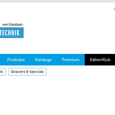
Produkte
Kataloge
Premium
KältenKlub
ik
Dossiers & Specials