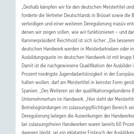
„Deshalb kämpfen wir für den deutschen Meistertitel und 
forderte die Vertreter Deutschlands in Brüssel sowie di
verteidigen und einer weiteren Deregulierung massiv en
denen wir zeigen sollen, wie wir funktionieren – und da
Kammerpräsident Reichhold ist sich sicher: „Die besser
deutschen Handwerk werden in Meisterbetrieben oder in Be
Ausbildungsquote im deutschen Handwerk ist mit knapp 8
Damit ist die nachgewiesene Qualifikation der Ausbilder
Prozent niedrigste Jugendarbeitslosigkeit in der Europäi
halten wollen, darf am Meistertitel in keinster Form ger
Spanien. „Des Weiteren sei der qualifikationsgebundene B
Unternehmertum im Handwerk. „Hier steht der Meistertitel
Betriebsgründungen im zulassungspflichtigen Bereich sei
Deregulierung belegen die Auswirkungen der Handwerksn
bei zulassungsfreien Handwerken waren bereits 60 Proz
dagegen bleibt, sei ein eklatanter Einbruch der Ausbild