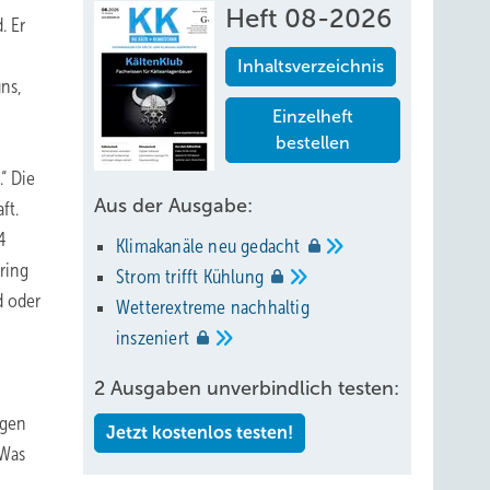
Heft 08-2026
. Er
Inhaltsverzeichnis
ns,
Einzelheft
bestellen
“ Die
Aus der Ausgabe:
ft.
4
Klimakanäle neu
gedacht
ring
Strom trifft
Kühlung
d oder
Wetterextreme nachhaltig
inszeniert
2 Ausgaben unverbindlich testen:
ngen
Jetzt kostenlos testen!
 Was