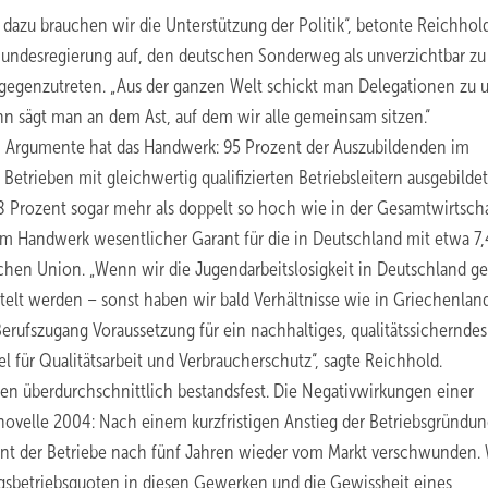
dazu brauchen wir die Unterstützung der Politik“, betonte Reichhold
e Bundesregierung auf, den deutschen Sonderweg als unverzichtbar zu
tgegenzutreten. „Aus der ganzen Welt schickt man Delegationen zu u
nn sägt man an dem Ast, auf dem wir alle gemeinsam sitzen.“
en Argumente hat das Handwerk: 95 Prozent der Auszubildenden im
trieben mit gleichwertig qualifizierten Betriebsleitern ausgebildet.
 Prozent sogar mehr als doppelt so hoch wie in der Gesamtwirtscha
 im Handwerk wesentlicher Garant für die in Deutschland mit etwa 7,
schen Union. „Wenn wir die Jugendarbeitslosigkeit in Deutschland ge
üttelt werden – sonst haben wir bald Verhältnisse wie in Griechenlan
erufszugang Voraussetzung für ein nachhaltiges, qualitätssicherndes
 für Qualitätsarbeit und Verbraucherschutz“, sagte Reichhold.
en überdurchschnittlich bestandsfest. Die Negativwirkungen einer
ovelle 2004: Nach einem kurzfristigen Anstieg der Betriebsgründu
ent der Betriebe nach fünf Jahren wieder vom Markt verschwunden.
ungsbetriebsquoten in diesen Gewerken und die Gewissheit eines