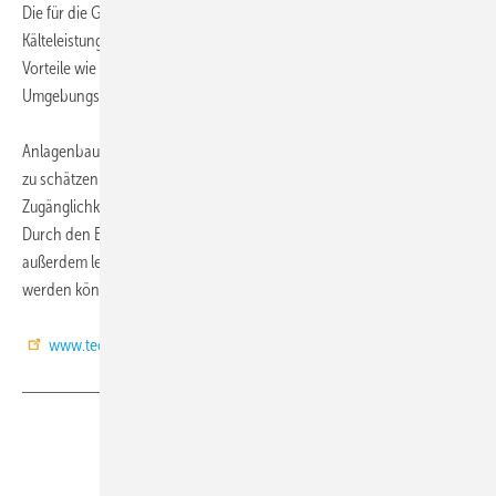
Die für die Gewerbekälte entwickelte Silensys® Reihe gibt es mit
Kälteleistungen von 700 bis 33.800 W. Sie bietet zahlreiche weitere
Vorteile wie z.B.: leistungsstärkere Modelle, auch bei hohen
Umgebungstemperaturen (43°C) und optimierten Energieverbrauch.
Anlagenbauer wissen besonders die einfache Wartung und Montage
zu schätzen sowie die höhere Sicherheit durch bessere
Zugänglichkeit der Komponenten und fertige Verdrahtung ab Werk.
Durch den Einsatz von Kunstharz für die Gehäuse sind die Produkte
außerdem leichter, wobei die eingesetzten Materialien recycelt
werden können.
www.tecumseh-europe.com
Teilen
Link kopieren