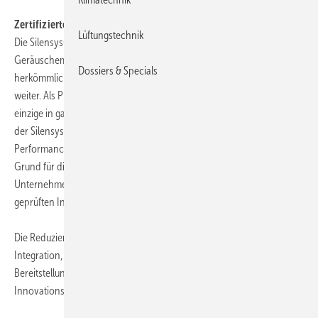
Zertifizierte Leistung = Verkaufte Leistung
Lüftungstechnik
Die Silensys® Reihe (2. Generation) ermöglicht eine Reduzierung der
Geräuschemissionen um 7 bis 12 Dezibel verglichen mit einem
Dossiers & Specials
herkömmlichen Verflüssigungssatz. Und Tecumseh geht sogar noch
weiter. Als Pionier der „stillen Kälte“ ist das Unternehmen heute das
einzige in ganz Europa, das die Geräuschemissionen von 18 Modellen
der Silensys® Reihe durch Afnor gemäß der französischen Norm „NF
Performances Acoustiques“ zertifizieren lässt.
Grund für diese einzigartige Vorgehensweise: Der erklärte Wille des
Unternehmens, Kunden und Betreiber mit verlässlichen und
geprüften Informationen zu versorgen.
Die Reduzierung der Geräuschemissionen ist neben technologischer
Integration, Energieeffizienz, ökologischer Verträglichkeit und der
Bereitstellung vormontierter Produkte eine der 5 wichtigsten
Innovationsachsen des Unternehmens in den nächsten Jahren.