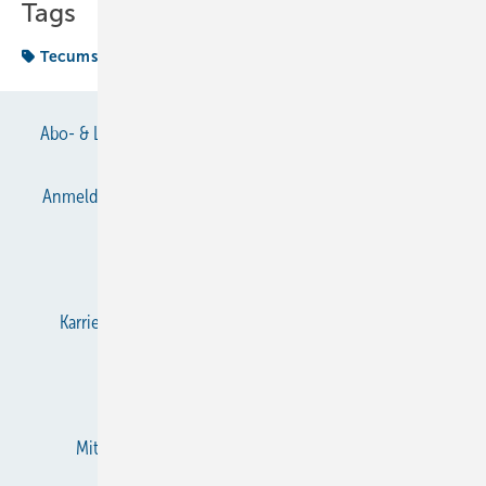
Tags
Tecumseh
Abo- & Leserservice
AGB
Alle Inhalte chronologisch
Anmelden
Anmeldung & Registrierung
Datenschutz
E-Paper
Gentner Verlag
Impressum
Karriere bei Gentner
KältenKlub
KK abonnieren
Team
Mediaservice
Mitgliedschaften und Engagement
Newsletter