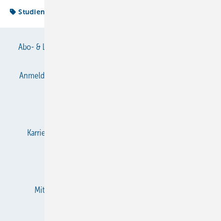
Studienpreis
Abo- & Leserservice
AGB
Alle Inhalte chronologisch
Anmelden
Anmeldung & Registrierung
Datenschutz
E-Paper
Gentner Verlag
Impressum
Karriere bei Gentner
KältenKlub
KK abonnieren
Team
Mediaservice
Mitgliedschaften und Engagement
Newsletter
RSS-Feed
Privacy Manager