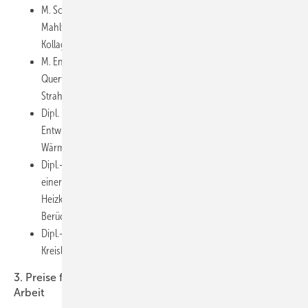
M. Sc. Renè Kretschmer, HTW Dresden: Einfluss des
Mahlverfahrens auf die Verarbeitungsfähigkeit fibrillärer
Kollagendispersionen
M. Eng. Karsten Matthes, Hochschule Zittaus/Görlitz: Definierte
Quervernetzung dispergierten Faserkollagens mit UV-C-
Strahlung
Dipl. Ing. (FH). Sebastian Bauer, Hochschule Coburg:
Entwicklung eines kompakten, multifunktionalen Gegenstrom-
Wärmeübertrager-Systems
Dipl.-Ing. (FH) Jens Kinne, HTW Dresden: Untersuchungen in
einer ORC-Anlage in Verbindung mit einem holzbefeuerten
Heizkessel einer Leistung von 150 kW unter besonderer
Berücksichtigung des Wirkungsgrades
Dipl.-Ing. (TU) Mico Trusch, TU Dresden: Entwicklung eines
Kreislauf-Verbundsystems für dezentrale Raumlüftung
3. Preise für sehr gute Praktika bzw. eine Bachelor-
Arbeit