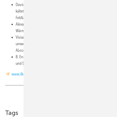
David Berger, HTW Dresden: Automatisierungstechnik für
kältetechnische Prozesse mit Schwerpunkt
Feldbuskommunikation (via ProfiNET/BACnet/Modbus RTU)
Alexander von Wedelstedt, HTW Dresden: Untersuchungen der
Wärmeleitfähigkeit von Flüssigkeiten
Vivian Schöne, HTW Dresden: Untersuchungen an
umweltfreundlichen Korrosionsinhibitoren für
Absorptionskälteanlagen auf Basis LiBr und Wasser
B. Eng. Matti Müller, Europäische Studienakademie: Festigkeits-
und Dichtheitsprüfungen an CO2-Anlagen (RM)
www.ilkdresden.de
Teilen
Link kopieren
Tags