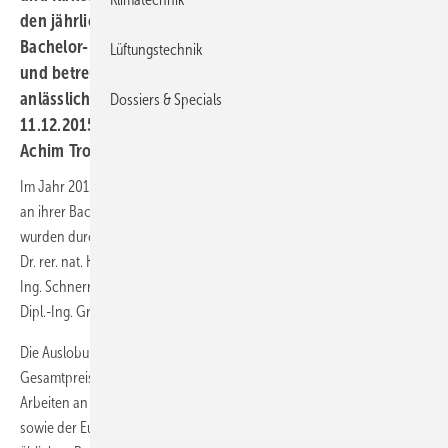
den jährlichen Studienpreis für herausragende Diplom-,
Bachelor- und Praktikumsarbeiten, die am ILK erarbeitet
Lüftungstechnik
und betreut wurden. Überreicht wurde der Preis
anlässlich der Jahresabschlussfeier der ILK am
Dossiers & Specials
11.12.2015 durch den Vorsitzenden des Vereins, Prof.
Achim Trogisch, und durch Prof. Franzke (ILK).
Im Jahr 2015 arbeiteten 55 Studenten während des Praktikums und
an ihrer Bachelor-, Diplom- oder Masterarbeit im ILK. Die Arbeiten
wurden durch die Mitarbeiter des ILK betreut: Frau Dr.-Ing. Döge, Frau
Dr. rer. nat. Krahl, Dr.-Ing. Hackeschmidt, Dipl.-Ing. Heidenreich, Dipl.-
Ing. Schnerr, Dr. rer. nat. Feja, Dipl.-Ing. Hernschier, Dipl.-Ing. Reinsch,
Dipl.-Ing. Großmann, Dipl.-Ing. Noack, Dipl.-Ing. Leupolt.
Die Auslobung des Studienpreises im Herbst 2015 mit einem
Gesamtpreisgeld von 7.800 Euro für 13 Preisträger erfolgte für
Arbeiten an fünf sächsischen Hochschulen, der Hochschule Coburg
sowie der Europäischen Studienakademie. Die Erhöhung des bisher