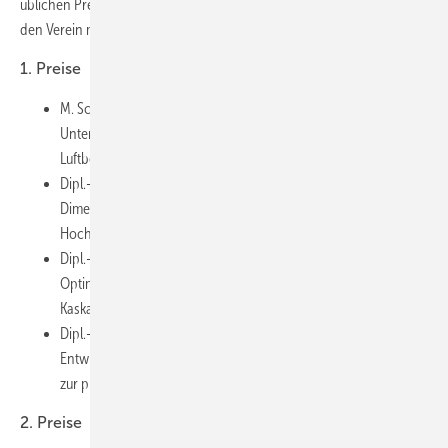
üblichen Preisgeldes war durch eine erneute großzügige Spende an
den Verein möglich.
1. Preise
M. Sc. Kevin Knetsch, HTWK Leipzig: Experimentelle
Untersuchungen zur Entwicklung eines neuartigen
Luftbefeuchters
Dipl.-Ing. (FH) Rudi Naumann, HTW Dresden: Entwicklung,
Dimensionierung, Untersuchung und Optimierung einer
Hochtemperatur-Wärmepumpe (HAT-WP) über 120 °C
Dipl.-Ing. (TU) Stephanie Bachmann, TU Dresden: Test und
Optimierung der Leistungsparameter einer
Kaskadenkälteanlage eines Einfriergerätes
Dipl.-Ing. (FH) Andreas Wittig, Hochschule Mittweida:
Entwicklung einer Steuerungssoftware für einen Versuchsstand
zur photovoltaisch versorgten Kompressionskühlung
2. Preise