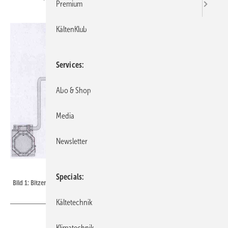
Premium
KältenKlub
Services
Abo & Shop
Media
Newsletter
Deka Controls
Specials
Bild 1: Bitzer: Parallelverbund von Octagon Verdichtern KT 602-2
Kältetechnik
Klimatechnik