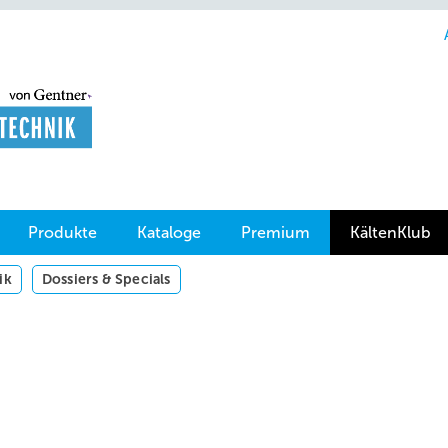
Produkte
Kataloge
Premium
KältenKlub
ik
Dossiers & Specials