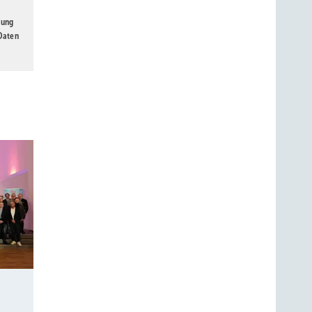
gung
 Daten