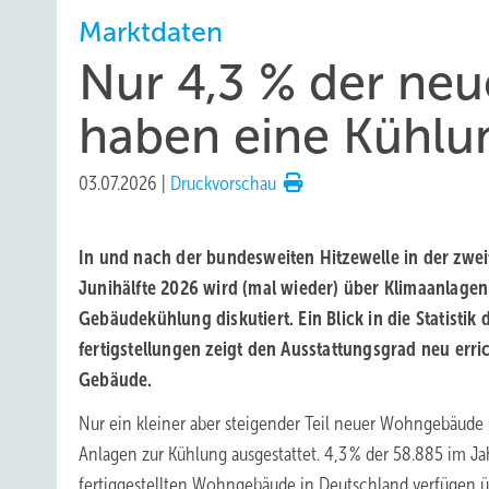
Marktdaten
Nur 4,3 % der ne
haben eine Kühlu
03.07.2026
|
Druckvorschau
In und nach der bundes­weiten Hitzewelle in der zwe
Juni­hälfte 2026 wird (mal wieder) über Klima­anlagen
Gebäude­küh­lung dis­kutiert. Ein Blick in die Sta­tistik
fertig­stellungen zeigt den Aus­stattungs­grad neu er­ric
Ge­bäude.
Nur ein kleiner aber steigender Teil neuer Wohngebäude i
Anlagen zur Kühlung ausgestattet. 4,3 % der 58.885 im J
fertiggestellten Wohngebäude in Deutschland verfügen ü