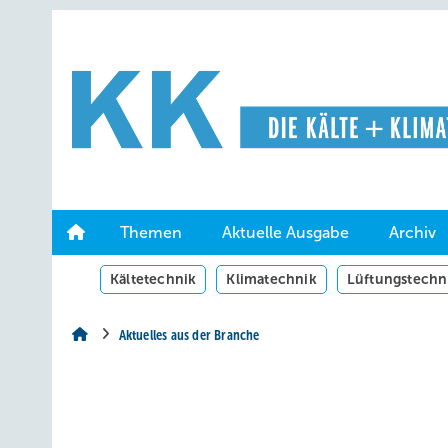
Springe
Springe
Springe
auf
auf
auf
Hauptinhalt
Hauptmenü
SiteSearch
Themen
Aktuelle Ausgabe
Archiv
Kältetechnik
Klimatechnik
Lüftungstechn
Aktuelles aus der Branche