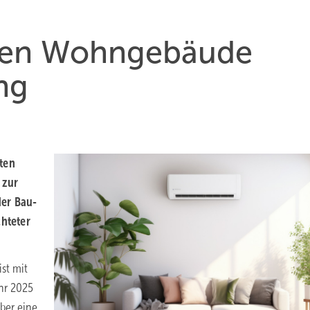
uen Wohn­ge­bäude
ng
iten
 zur
 der Bau­
hte­ter
st mit
ahr 2025
ber eine