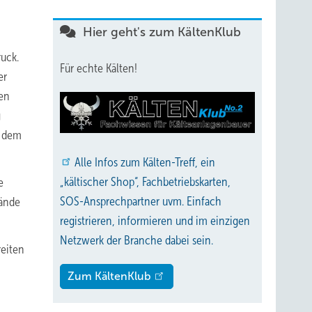
Hier geht's zum KältenKlub
uck.
Für echte Kälten!
er
nen
g
t dem
Alle
Infos zum Kälten-Treff, ein
„kältischer Shop“, Fachbetriebskarten,
e
SOS-Ansprechpartner uvm. Einfach
tände
registrieren, informieren und im einzigen
Netzwerk der Branche dabei sein.
reiten
Zum KältenKlub