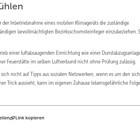
kühlen
or der Inbetriebnahme eines mobilen Klimageräts die zuständige
tändigen bevollmächtigten Bezirksschornsteinfeger einzubeziehen. 
etrieb einer luftabsaugenden Einrichtung wie einer Dunstabzugsanlag
er Feuerstätte im selben Luftverbund nicht ohne Prüfung zulässig.
 sich nicht auf Tipps aus sozialen Netzwerken, wenn es um den sic
cher Trick aussieht, kann im eigenen Zuhause lebensgefährliche Folg
eilen
Link kopieren