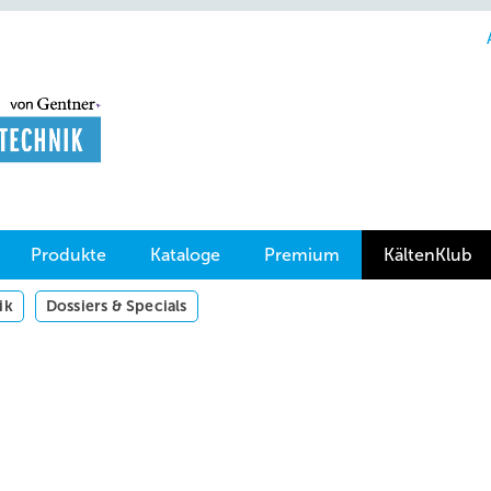
Produkte
Kataloge
Premium
KältenKlub
ik
Dossiers & Specials