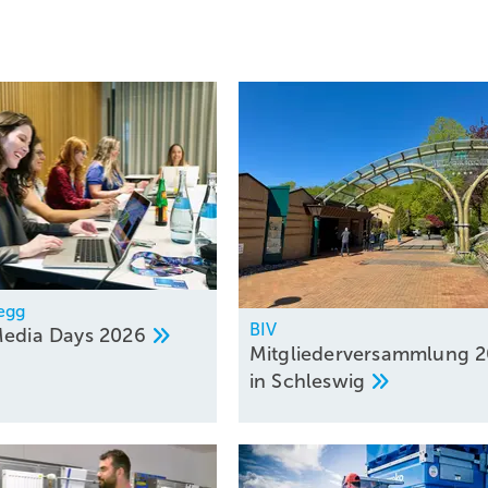
egg
BIV
Media Days
2026
Mitgliederversammlung 
in
Schleswig