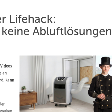
r Lifehack:
 keine Abluftlösungen
 Videos
e an
rd, kann
ler
tzwerken