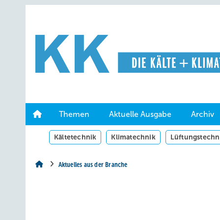
Springe
Springe
Springe
auf
auf
auf
Hauptinhalt
Hauptmenü
SiteSearch
Themen
Aktuelle Ausgabe
Archiv
Kältetechnik
Klimatechnik
Lüftungstechn
Aktuelles aus der Branche