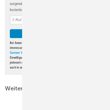
ausgewählte Informationen und Neuigkeiten, gebündelt und
kostenlos direkt ins Postfach.
Bei Anmeldung zu diesem Newsletter bin ich damit einverstanden, über
interessante Verlags- und Online-Angebote
der Marken der Alfons W.
Gentner Verlag GmbH & Co. KG
informiert zu werden. Diese
Einwilligung kann ich jederzeit widerrufen und eine Abmeldung ist
jederzeit möglich. Informationen zum Umgang mit Daten finden Sie
auch in unserer
Datenschutzerklärung
.
Weitere Inhalte