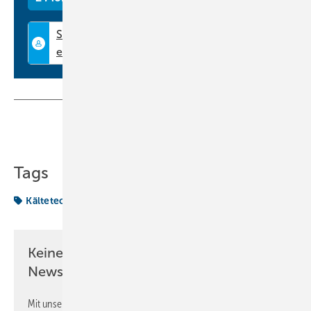
www.telemeter.info
Teilen
Link kopieren
Tags
Kältetechnik
Keine Zeit? Kein Problem mit dem KK
Newsletter!
Mit unserem Newsletter erhalten Sie regelmäßig von uns