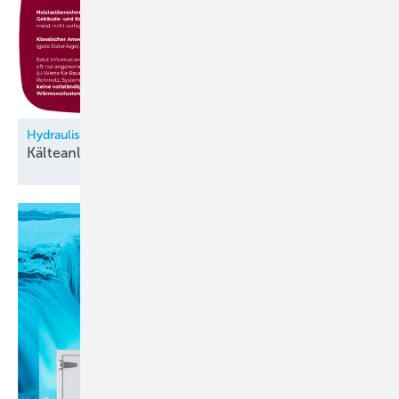
Hydraulischer Abgleich als Schlüssel zur Energieeinsparung
Kälteanlagen effizient
steuern