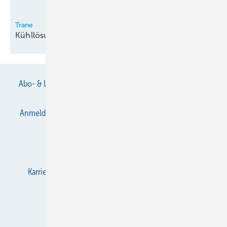
Trane
Kühllösungen für
Rechenzentren
Abo- & Leserservice
AGB
Alle Inhalte chronologisch
Anmelden
Anmeldung & Registrierung
Datenschutz
E-Paper
Gentner Verlag
Impressum
Karriere bei Gentner
KältenKlub
KK abonnieren
Team
Mediaservice