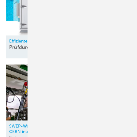
Effizienter prüfen mit CO
-Kältetechnik
2
Prüfdurchlauf in halber
Zeit
SWEP-Wärmetauscher in neue CO₂-Kältesysteme des
CERN integriert