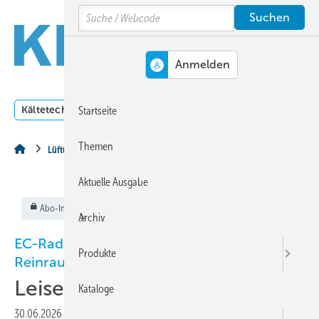
Springe
Springe
Springe
Search
auf
auf
auf
Hauptinhalt
Hauptmenü
SiteSearch
MENÜ
Kältetechnik
Klimatechnik
Lüftungstechnik
Dossi
Startseite
Themen
Lüftungstechnik
Aktuelle Ausgabe
Abo-Inhalt
Archiv
EC-Radialventilatoren für den
Produkte
Reinraumeinsatz
Leise und schnell integriert
Kataloge
30.06.2026
|
Veröffentlicht in
Ausgabe 07-2026