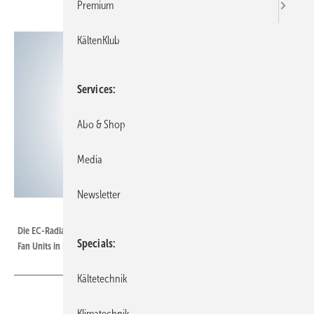
Premium
KältenKlub
Services
Abo & Shop
Media
Newsletter
Bild: ebm-papst
Die EC-Radialventilatoren RadiPac von ebm-papst sind speziell für Filter
Specials
Fan Units in Rein­räumen konzipiert.
Kältetechnik
Klimatechnik