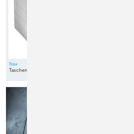
Trox
Taschenfilter für
RLT-Anlagen