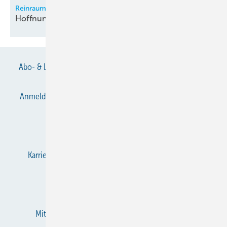
Reinraum-Lüftungstechnik für Gentherapeutika-Hersteller
Hoffnung bei seltenen
Krankheiten
Abo- & Leserservice
AGB
Alle Inhalte chronologisch
Anmelden
Anmeldung & Registrierung
Datenschutz
E-Paper
Gentner Verlag
Impressum
Karriere bei Gentner
KältenKlub
KK abonnieren
Team
Mediaservice
Mitgliedschaften und Engagement
Newsletter