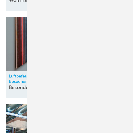
Wohnraumlüftung für den
Objektbau
Bild: ebm-papst
Ventilatoren mit Modbus-Daisy-Chain-Interface (DCI) können
über ein Hardwaresignal automatisch vom Master adressiert
werden.
Luftbefeuchtung im Sprengel-Museum schützt Kunst und
Besucher
Besondere Werte
bewahren