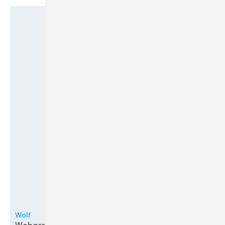
Einbauverhältnisse und Retrofit-Anwendungen. Sie erfüllen alle
relevanten internationalen Normen für Reinräume und sind somit
weltweit einsetzbar.
www.ebmpapst.com
Wolf