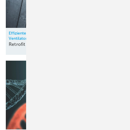
Effizienter und sicherer: FanGrid statt riemengetriebener
Ventilatoren
Retrofit am
Flughafen