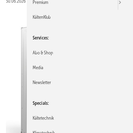
30.06.2026
|
Veröffentlicht in
Ausgabe 07-2026
Premium
KältenKlub
Services
Abo & Shop
Media
Newsletter
Specials
Kältetechnik
Klimatechnik