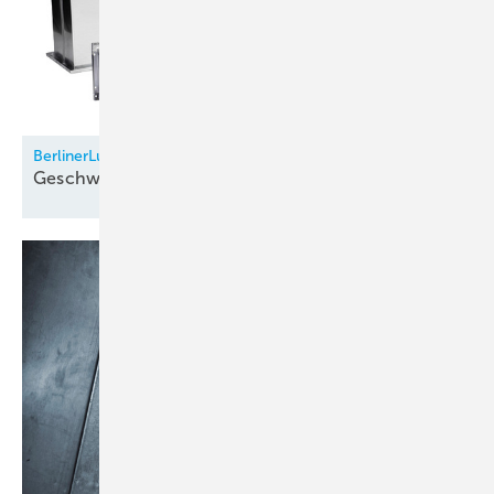
BerlinerLuft.
Geschweißter
Luftkanal