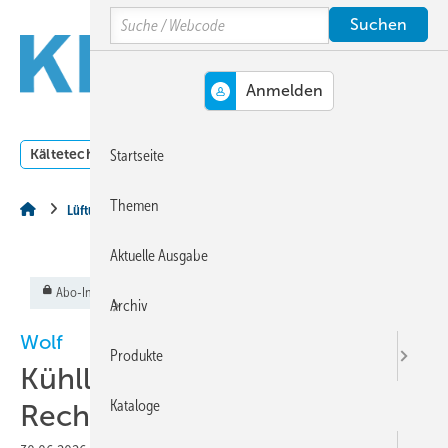
Springe
Springe
Springe
Search
auf
auf
auf
Hauptinhalt
Hauptmenü
SiteSearch
MENÜ
Kältetechnik
Klimatechnik
Lüftungstechnik
Dossi
Startseite
Themen
Lüftungstechnik
Aktuelle Ausgabe
Abo-Inhalt
Archiv
Wolf
Produkte
Kühllösung für
Kataloge
Rechenzentren