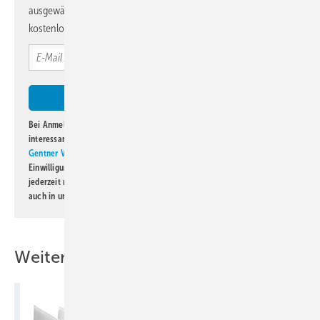
ausgewählte Informationen und Neuigkeiten, gebündelt und
kostenlos direkt ins Postfach.
Bei Anmeldung zu diesem Newsletter bin ich damit einverstanden, über
interessante Verlags- und Online-Angebote
der Marken der Alfons W.
Gentner Verlag GmbH & Co. KG
informiert zu werden. Diese
Einwilligung kann ich jederzeit widerrufen und eine Abmeldung ist
jederzeit möglich. Informationen zum Umgang mit Daten finden Sie
auch in unserer
Datenschutzerklärung
.
Weitere Inhalte