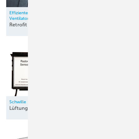
Effizienter und sicherer: FanGrid statt riemengetriebener
Ventilatoren
Retrofit am
Flughafen
Schwille
Lüftungssteuerung und
Feuchteschutz