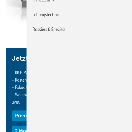
Lüftungstechnik
Dossiers & Specials
Bild: Wolf
Jetzt weiterlesen und profitieren.
Mit der Fanwall Dca bietet Wolf eine modulare Kühllösung für
Rechenzentren an, die Kühlleistungen von bis zu 500 kW pro Einheit
+ KK E-Paper-Ausgabe – jeden Monat neu
erreicht. Die Systeme werden außerhalb des Serverraums im
+ Kostenfreien Zugang zu unserem Online-Archiv
Technikkorridor installiert und benötigen keine Unterflurkanäle. Die
+ Fokus KK: Sonderhefte (PDF)
stapelbaren Module sind für den Transport auf Lkw-Breite ausgelegt
+ Webinare und Veranstaltungen mit Rabatten
und verfügen über Einfahrtaschen für Gabelstapler. Zur Ausstattung
uvm.
gehören großflächige Wärmetauscher sowie Ec-Ventilatoren mit
Premium Mitgliedschaft
aktiver Pfc nach ISO 5801, die durch Leitschaufeln und
Diffusortechnik den Strömungswiderstand reduzieren. Ein
druckunabhängiges Zwei-Wege-Regelventil sichert einen konstanten
2 Monate kostenlos testen