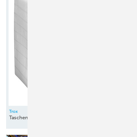
Trox
Taschenfilter für
RLT-Anlagen