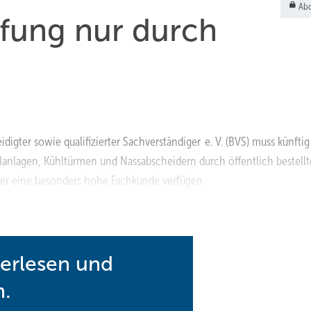
Abo
fung nur durch
igter sowie qualifizierter Sachverständiger e. V. (BVS) muss künftig
lanlagen, Kühltürmen und Nassabscheidern durch öffentlich bestell
über eine besonders hohe Fachkunde verfügen.
terlesen und
n.