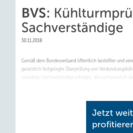
BVS:
Kühlturmprü
Sachverständige
30.11.2018
Gemäß dem Bundesverband öffentlich bestellter und vereid
gesetzlich festgelegte Überprüfung von Verdunstungsküh
vereidigte Sachverständige erfolgen, die nachweislich 
www.diekaelte.de/gentner.dll/PL_102988_846934
Jetzt wei
profitiere