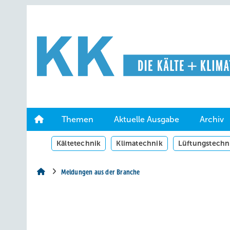
Springe
Springe
Springe
auf
auf
auf
Hauptinhalt
Hauptmenü
SiteSearch
Themen
Aktuelle Ausgabe
Archiv
Kältetechnik
Klimatechnik
Lüftungstechn
Meldungen aus der Branche