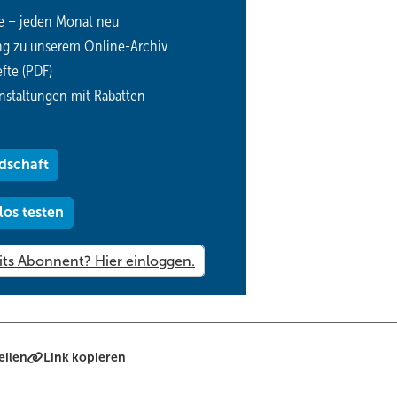
e – jeden Monat neu
ng zu unserem Online-Archiv
fte (PDF)
nstaltungen mit Rabatten
dschaft
los testen
eilen
Link kopieren