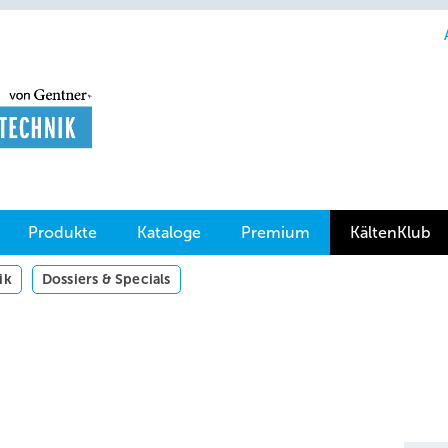
Produkte
Kataloge
Premium
KältenKlub
ik
Dossiers & Specials