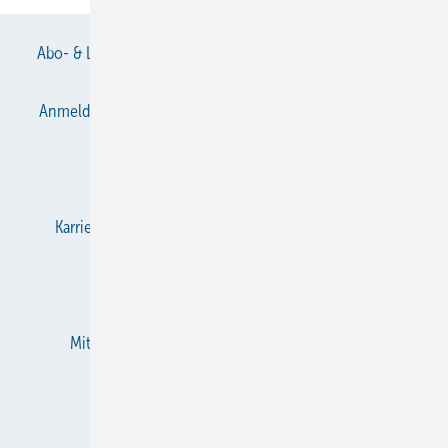
Abo- & Leserservice
AGB
Alle Inhalte chronologisch
Anmelden
Anmeldung & Registrierung
Datenschutz
E-Paper
Gentner Verlag
Impressum
Karriere bei Gentner
KältenKlub
KK abonnieren
Team
Mediaservice
Mitgliedschaften und Engagement
Newsletter
RSS-Feed
Privacy Manager