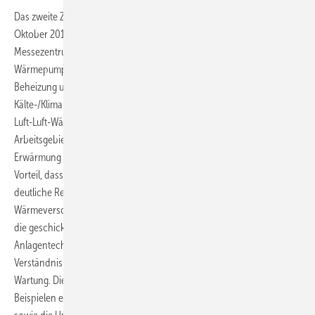
Das zweite ZVKKW-Symposium findet am Vortag der Chillventa am 12.
Oktober 2010 im
Messezentrum Nürnberg statt. Hier ist das Thema: Die Luft-Luft-
Wärmepumpe (VRF) zur
Beheizung und Klimatisierung von Gewerbeimmobilien. Für den
Kälte-/Klima-Fachmann ist die Erwärmung und Klimatisierung durch
Luft-Luft-Wärmepumpen ein wichtiges und zukunftsträchtiges
Arbeitsgebiet. Die Nutzung der Luft-Luft-Wärmepumpen für die
Erwärmung wie auch Klimatisierung bietet in der Anlagentechnik den
Vorteil, dass hier nur eine Anlage installiert werden muss, die eine
deutliche Reduktion der CO2-Emission ermöglicht,
Wärmeverschiebung innerhalb eines Gebäudes realisiert und auch
die geschickte Wärmerückgewinnung der Abluft ermöglicht. Diese
Anlagentechnik erfordert natürlich ein solides Grundwissen zum
Verständnis der Technologie, der Auslegung, dem Betrieb und der
Wartung. Die Darstellung dieser Systeme in der aktuellen EnEV wird an
Beispielen erläutert. Technik, Investitionen, Wirtschaftlichkeit, EnEV