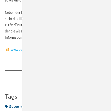
sowie die Umweltfreundlichkeit sind die Themen dieses Symposiums.
Neben der Kompetenz der Firmenreferenten verschiedener Hersteller
steht das ILK Dresden
zur Verfügung, vertreten durch Herrn Professor Dr.-Ing. Uwe Franzke,
der die wissenschaftliche Leitung übernommen hat. Weitere
Informationen werden Sie hierzu unter www.chillventa.de finden.
www.zvkkw.de
Teilen
Link kopieren
Tags
Supermarkt-Symposium
ZVKKW