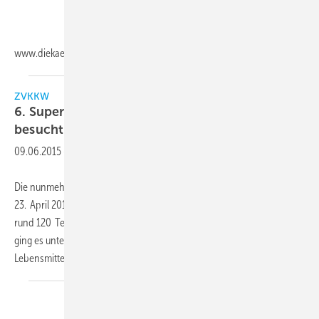
www.diekaelte.de/gentner.dll/PL_102988_700539
ZVKKW
6. Supermarkt-Symposium wiederum stark
besucht
09.06.2015
-
Die nunmehr 6. Auflage des Supermarkt-Symposiums des ZVKKW am
23. April 2015 in Darmstadt war trotz des Warnstreiks bei der Bahn mit
rund 120 Teilnehmern wiederum stark frequentiert. In diesem Jahr
ging es unter dem Motto Energieeffizienz und Klimaschutz im
Lebensmittelhandel“ insbesondere
um...