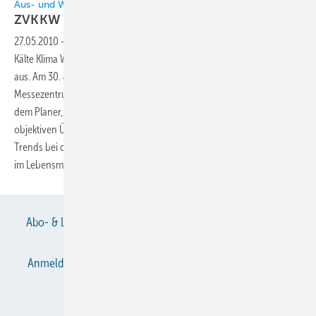
Aus- und Weiterbildung
ZVKKW richtet Supermarkt-Symposium
aus
27.05.2010
-
Als erste größere Aktivität richtet der Zentralverband
Kälte Klima Wärmepumpen e.V. (ZVKKW), Siegburg, zwei Symposien
aus. Am 30. Juni und 1. Juli 2010 findet ein Supermarkt-Symposium im
Messezentrum Nürnberg statt. Im Wesentlichen soll das Symposium
dem Planer, Anlagenbauer und -betreiber einen in der Gesamtheit
objektiven Überblick über die derzeitige Anlagentechnik und die
Trends bei der Kälte- und Wärmeerzeugung sowie der Klimatisierung
im Lebensmitteleinzelhandel
geben.
Abo- & Leserservice
AGB
Alle Inhalte chronologisch
Anmelden
Anmeldung & Registrierung
Datenschutz
E-Paper
Gentner Verlag
Impressum