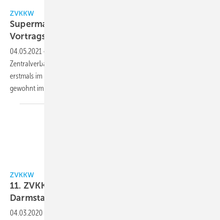
ZVKKW
ZVKKW
Supermarkt-Symposium im Oktober:
Vortragsprogramm
steht
04.05.2021
-
Das diesjährige Supermarkt-Symposium des
Zentralverbandes Kälte Klima Wärmepumpen e.V. - ZVKKW - findet
erstmals im Herbst statt, nämlich am Mittwoch, 6. Oktober 2021, wie
gewohnt im Maritim Konferenzhotel
Darmstadt.
ZVKKW
ZVKKW
11. ZVKKW-Supermarkt-Symposium in
Darmstadt findet
statt
04.03.2020
-
Am Donnerstag, den 19. März 2020, startet im Maritim