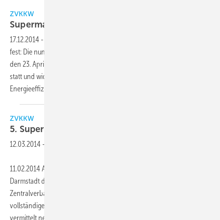
ZVKKW
Supermarkt-Symposium am 23. April
2015
17.12.2014
-
Der Termin für das nächste Supermarkt-Symposium steht
fest: Die nunmehr 6. Veranstaltung dieser Art findet am Donnerstag,
den 23. April 2015, traditionell im Maritim Rhein-Main Hotel Darmstadt
statt und widmet sich 2015 dem thematischen Schwerpunkt
Energieeffizienz und Klimaschutz im
Lebensmittelhandel.
ZVKKW
5. Supermarkt-Symposium am 27. März
2014
12.03.2014
-
11.02.2014 Am 27. März 2014 findet im Maritim Rhein-Main Hotel in
Darmstadt das nunmehr 5. Supermarkt-Symposium des
Zentralverbands Kälte Klima Wärmepumpen e. V. (ZVKKW) statt. Das
vollständige Tagungsprogramm ist inzwischen fertiggestellt und
vermittelt neue Erkenntnisse und
Entscheidungshilfen...