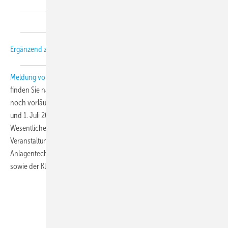
Ergänzend zu unserer
Meldung vom 27.5.2010
über das ZVKKW Supermarkt-Symposium
finden Sie nachfolgend das Vortragsprogramm, das nunmehr in einer
noch vorläufigen Version vorliegt. Das Symposium findet am 30. Juni
und 1. Juli 2010 im Messezentrum Nürnberg statt und richtet sich im
Wesentlichen an Planer, Anlagenbauer und -betreiber. Die
Veranstaltung soll einen objektiven Überblick über die derzeitige
Anlagentechnik und die Trends bei der Kälte- und Wärmeerzeugung
sowie der Klimatisierung im Lebensmitteleinzelhandel geben.