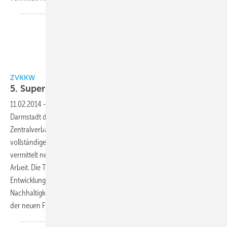
ZVKKW
5. Supermarkt-Symposium am 27. März
2014
11.02.2014
-
Am 27. März 2014 findet im Maritim Rhein-Main Hotel in
Darmstadt das nunmehr 5. Supermarkt-Symposium des
Zentralverbands Kälte Klima Wärmepumpen e.V. (ZVKKW) statt. Das
vollständige Tagungsprogramm ist inzwischen fertiggestellt und
vermittelt neue Erkenntnisse und Entscheidungshilfen für die tägliche
Arbeit. Die Tagung geht in diesem Jahr nicht nur auf die aktuellen
Entwicklungen im Lebensmittelhandel und die Frage der
Nachhaltigkeit ein, sondern gibt auch Hinweise zu den Auswirkungen
der neuen F-Gase-Verordnung in diesem
Bereich.