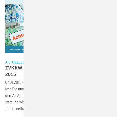
ZVKKW
AKTUELLES
ZVKKW: Supermarkt-Symposium am 23. April
2015
07.01.2015
-
Der Termin für das nächste Supermarkt-Symposium steht
fest: Die nunmehr 6. Veranstaltung dieser Art findet am Donnerstag,
den 23. April 2015, traditionell im Maritim Rhein-Main Hotel Darmstadt
statt und widmet sich 2015 dem thematischen Schwerpunkt
„Energieeffizienz und Klimaschutz im
Lebensmittelhandel“.