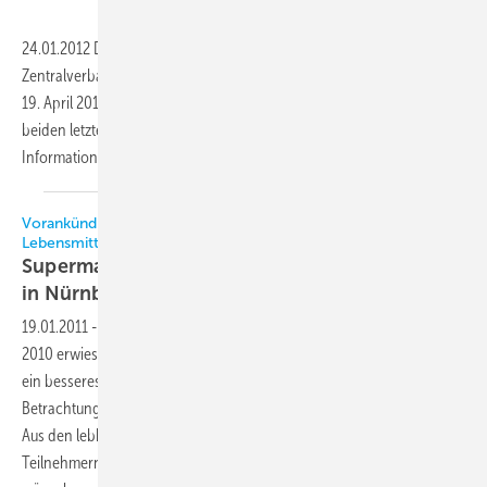
24.01.2012 Das nunmehr 3. Supermarkt-Symposium des
Zentralverbands Kälte Klima Wärmepumpen e. V. (ZVKKW) findet am
19. April 2012 in Darmstadt statt. Basierend auf den Erkenntnissen der
beiden letzten Jahre wird die Veranstaltung mit neuesten
Informationen zu Technik und Markt
diesmal...
Vorankündigung: Kälte- und Wärmeerzeugung im
Lebensmitteleinzelhandel
Supermarkt-Symposium am 5. und 6. April 2011
in
Nürnberg
19.01.2011
-
Das erste Supermarkt-Symposium des ZVKKW im Sommer
2010 erwies sich als ausgezeichnete Kommunikationsplattform, um
ein besseres gegenseitiges Verständnis für eine ganzheitliche
Betrachtungsweise des Gesamtkomplexes Supermarkt zu erlangen.
Aus den lebhaften Diskussionen und Gesprächen mit den
Teilnehmern war erkennbar, dass eine Weiterführung dieser Tagung