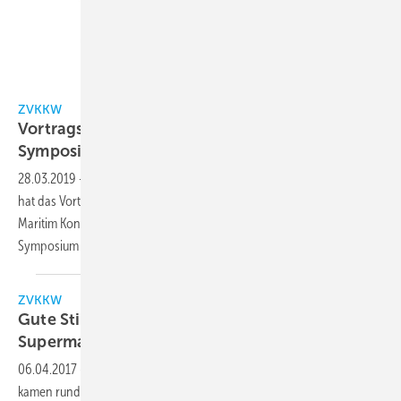
ZVKKW
ZVKKW
Vortragsprogramm zum Supermarkt-
Symposium
ergänzt
28.03.2019
-
Der Zentralverband Kälte Klima Wärmepumpen (ZVKKW)
hat das Vortragsprogramm für das am Donnerstag, 16. Mai 2019, im
Maritim Konferenzhotel Darmstadt stattfindende 10. Supermarkt-
Symposium
ausgeweitet.
ZVKKW
Gute Stimmung beim 8.
Supermarkt-Symposium
06.04.2017
-
Beim heutigen Supermarkt-Symposium in Darmstadt
kamen rund 100 Teilnehmer im Maritim-Konferenzhotel zusammen.