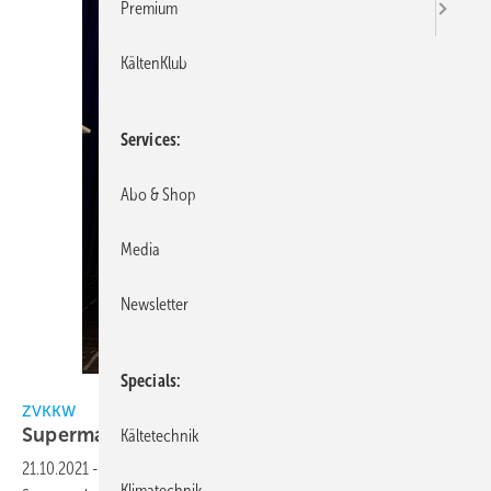
Premium
KältenKlub
Services
Abo & Shop
Media
Newsletter
Specials
ZVKKW
ZVKKW
Supermarkt-Symposium mit
Teilnehmerrekord
Kältetechnik
21.10.2021
-
Zum zwölften Mal veranstaltete der ZVKKW sein
Klimatechnik