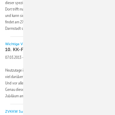
dieser speziellen und wichtigen Anwendung im Lebensmittelhandel.
Dort trifft man sich, erhält aktuellste Informationen, tauscht sich aus
und kann sich kennenlernen. Die nunmehr 5. Veranstaltung dieser Art
findet am 27. März 2014 erneut im Maritim Rhein-Main Hotel
Darmstadt
statt.
Wichtige Veranstaltungen im Frühjahr
10.
KK-Fachtagung
07.03.2013
-
Heutzutage ist alles „smart“ vom Telefon bis zum Stromnetz. Es wird
viel darüber geredet und geschrieben, aber was ist das überhaupt?
Und vor allem: Ist das relevant für unsere Branche, für meine Firma?
Genau diesen Fragen wird sich die 10. KK-Fachtagung zu ihrem
Jubiläum am 16. Mai 2013
in...
ZVKKW Supermarkt-Symposium