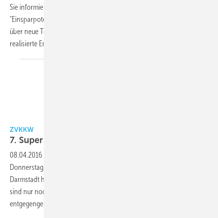
Sie informierten sich unter dem Veranstaltungsmotto
"Einsparpotentiale bei der Kälteerzeugung im Lebensmittelhandel" u.a.
über neue Technik, neue Softwaremöglichkeiten für die Planung und
realisierte
Energiekonzepte.
ZVKKW
ZVKKW
7. Supermarkt-Symposium fast
voll
08.04.2016
-
Zum diesjährigen ZVKKW-Supermarkt-Symposium am
Donnerstag, den 21. April 2016, im Maritim Rhein-Main Hotel
Darmstadt haben sich bereits rund 120 Teilnehmer angemeldet. Es
sind nur noch wenige Plätze frei! Anmeldungen werden jedoch noch
entgegengenommen.