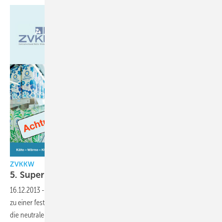
ZVKKW
5. Supermarkt-Symposium am 27. März
2014
16.12.2013
-
Das ZVKKW Supermarkt-Symposium hat sich inzwischen
zu einer festen Größe in der Branche entwickelt. Es ist der Treffpunkt,
die neutrale Plattform für die Kälte-, Wärme- und Klimatechnik in