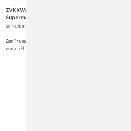
ZVKKW:
Vorträge zum
Supermarkt-Symposium
08.04.2016
-
Zum Thema Gewerbekälte im Zeichen der aktuellen Klimaschutzziele“
wird am 21. April in Darmstadt zwölf Fachvorträge geben.