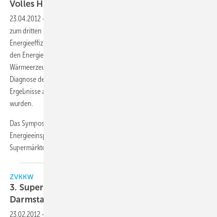
Volles Haus in
Darmstadt
23.04.2012
-
Rund 120 Teilnehmer trafen sich am 19.4. in Darmstadt
zum dritten Supermarkt-Symposium. Themen in diesem Jahr waren
Energieeffizienz, Energiemanagement und ein neuer Benchmark für
den Energieaufwand, innovative Abwärmenutzung und
Wärmeerzeugung sowie vorausschauende Überwachung und
Diagnose der Systeme. Interessant war auch, dass praktische
Ergebnisse aus Messungen und Anlagen bzw. Umfragen vorgestellt
wurden.
Das Symposium zeigte den Teilnehmern die Möglichkeiten der
Energieeinsparung und deren Realisierung im Bereich der
Supermärkte.
ZVKKW
3. Supermarkt-Symposium am 19. April in
Darmstadt
23.02.2012
-