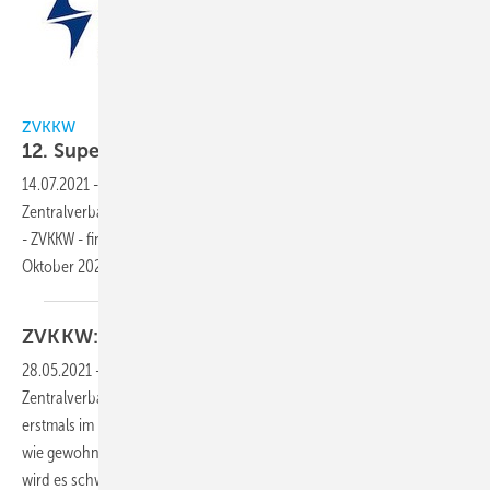
ZVKKW
ZVKKW
12. Supermarkt-Symposium im
Oktober
14.07.2021
-
Das diesjährige 12. Supermarkt-Symposium des
Zentralverbandes Kälte Klima Wärmepumpen e.V.
- ZVKKW - findet erstmals im Herbst statt, nämlich am Mittwoch, 6.
Oktober 2021, wie gewohnt im Maritim Konferenzhotel
Darmstadt.
ZVKKW: Supermarkt-Symposium im
Oktober
28.05.2021
-
Das diesjährige Supermarkt-Symposium des
Zentralverbandes Kälte Klima Wärmepumpen e. V. (ZVKKW) findet
erstmals im Herbst statt, nämlich am Mittwoch, den 6. Oktober 2021,
wie gewohnt im Maritim Konferenzhotel Darmstadt. In diesem Jahr
wird es schwerpunktmäßig um die „Herausforderungen
im...