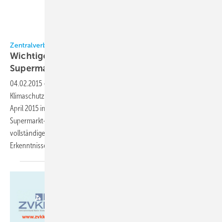
ZVKKW
Zentralverband Kälte Klima Wärmepumpen (ZVKKW)
Wichtiger Termin im April: Das 6.
Supermarkt-Symposium
04.02.2015
-
Unter dem diesjährigen Motto „Energieeffizienz und
Klimaschutz im Lebensmittelhandel“ findet am Donnerstag, den 23.
April 2015 im Maritim Rhein-Main Hotel Darmstadt das nunmehr 6.
Supermarkt-Symposium des ZVKKW statt. Mittlerweile steht auch das
vollständige Tagungsprogramm fest, das wie immer viele neue
Erkenntnisse und Entscheidungshilfen für die tägliche Arbeit
bietet.