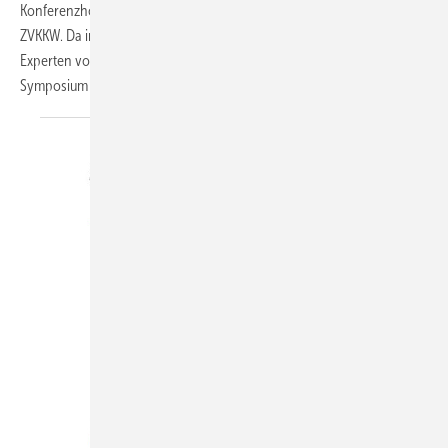
Konferenzhotel Darmstadt das 11. Supermarkt-Symposium des
ZVKKW. Da in der aktuellen Corona-Virus-Diskussion auch viele
Experten vor übertriebener Panik warnen, wird das Supermarkt-
Symposium
stattfinden.