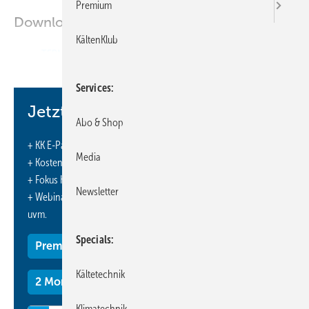
Premium
Downloads:
KältenKlub
TERMINE
Services
Jetzt weiterlesen und profitieren.
Abo & Shop
+ KK E-Paper-Ausgabe – jeden Monat neu
Media
+ Kostenfreien Zugang zu unserem Online-Archiv
+ Fokus KK: Sonderhefte (PDF)
Newsletter
+ Webinare und Veranstaltungen mit Rabatten
uvm.
Specials
Premium Mitgliedschaft
Kältetechnik
2 Monate kostenlos testen
Klimatechnik