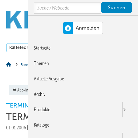
Springe
Springe
Springe
Search
auf
auf
auf
Hauptinhalt
Hauptmenü
SiteSearch
MENÜ
Kältetechnik
Klimatechnik
Lüftungstechnik
Dossi
Startseite
Themen
Sonstiges Thema
Aktuelle Ausgabe
Abo-Inhalt
Archiv
TERMINE
Produkte
TERMINE
Kataloge
01.01.2006
|
Veröffentlicht in
Ausgabe 01-2006