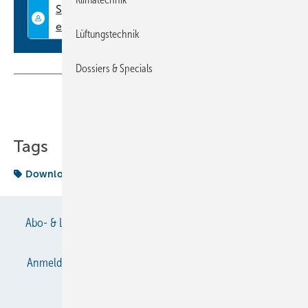
Lüftungstechnik
Dossiers & Specials
Teilen
Link kopieren
Tags
Download
Termin
Abo- & Leserservice
AGB
Alle Inhalte chronologisch
Anmelden
Anmeldung & Registrierung
Datenschutz
E-Paper
Gentner Verlag
Impressum