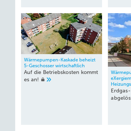
Wärmepumpen-Kaskade beheizt
5-Geschosser wirtschaftlich
Auf die Betriebskosten kommt
Wärmep
eXergiem
es
an!
Heizungs
Erdgas
abgelö