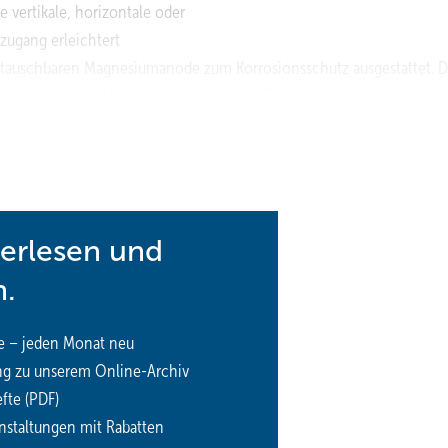
 vertikale, horizontale oder
zugang erleichtert
 austauschbaren Magnesiumanode zum Korrosionsschutz ausgestattet. D
etriebsmodi und fünf Zusatzfunktionen. Das System unterstützt den
 und ist mit externen Zirkulationspumpen kompatibel. Die Bodenmo
ridsysteme, zum Beispiel mit Solarthermie, integriert werden.
terlesen und
n.
e – jeden Monat neu
ng zu unserem Online-Archiv
fte (PDF)
nstaltungen mit Rabatten