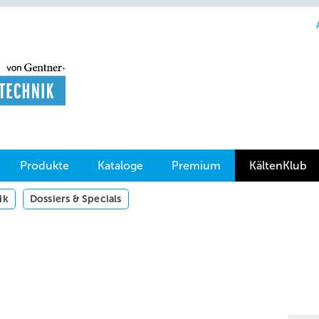
Produkte
Kataloge
Premium
KältenKlub
ik
Dossiers & Specials