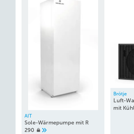
Brötje
Luft-W
mit
Küh
AIT
Sole-Wärmepumpe mit R
290