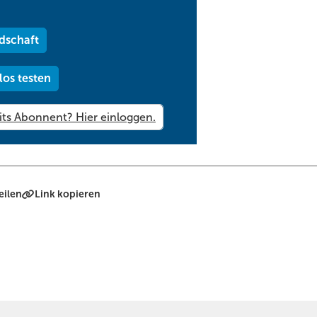
dschaft
los testen
eilen
Link kopieren