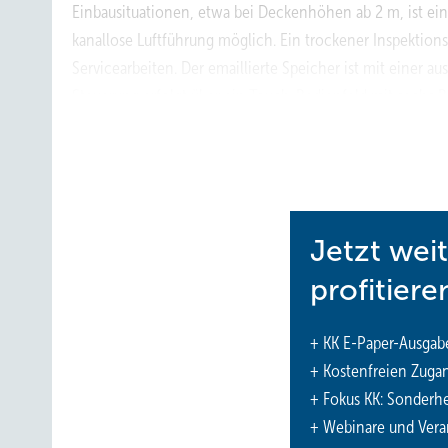
Einbausituationen, etwa bei Deckenhöhen ab 2 m, ist eine
kanallose Luftführung möglich. Ein trockener Inspektions
Servicearbeiten. Der emaillierte Speicher ist mit einer
Steuerung erfolgt über ein Touch-Bedienfeld mit sechs B
Anschluss an Photovoltaikanlagen über einen PV-Kontakt
können durch eine zusätzliche Wärmetauscherspule in Hyb
www.aircon.panasonic.de
Jetzt wei
profitiere
+ KK E-Paper-Ausgab
+ Kostenfreien Zuga
+ Fokus KK: Sonderhe
+ Webinare und Vera