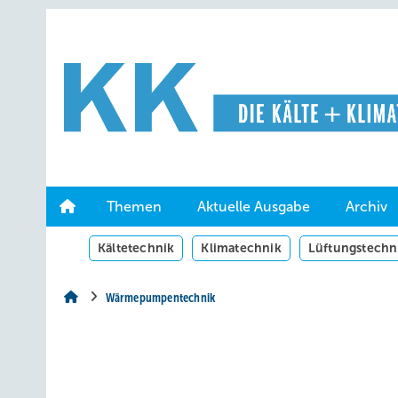
Springe
Springe
Springe
auf
auf
auf
Hauptinhalt
Hauptmenü
SiteSearch
Themen
Aktuelle Ausgabe
Archiv
Kältetechnik
Klimatechnik
Lüftungstechn
Wärmepumpentechnik