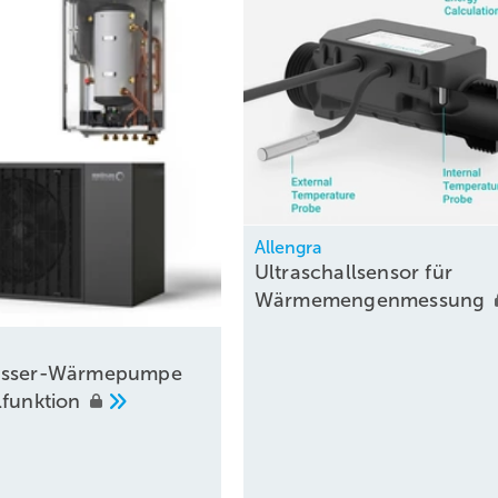
Allengra
Ultraschallsensor für
Wärmemengenmessung
asser-Wärmepumpe
lfunktion