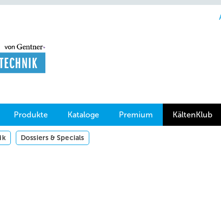
Produkte
Kataloge
Premium
KältenKlub
ik
Dossiers & Specials