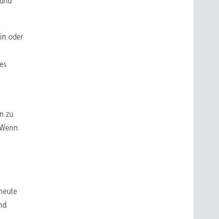
 und
in oder
es
n zu
. Wenn
heute
nd