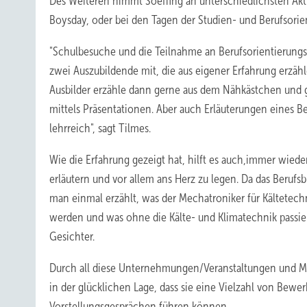
Des Weiteren nimmt Soeffing an unterschiedlichsten Akti
Boysday, oder bei den Tagen der Studien- und Berufsorie
"Schulbesuche und die Teilnahme an Berufsorientierungs
zwei Auszubildende mit, die aus eigener Erfahrung erzähle
Ausbilder erzähle dann gerne aus dem Nähkästchen und g
mittels Präsentationen. Aber auch Erläuterungen eines 
lehrreich", sagt Tilmes.
Wie die Erfahrung gezeigt hat, hilft es auch,immer wied
erläutern und vor allem ans Herz zu legen. Da das Berufsb
man einmal erzählt, was der Mechatroniker für Kältetechni
werden und was ohne die Kälte- und Klimatechnik passie
Gesichter.
Durch all diese Unternehmungen/Veranstaltungen und M
in der glücklichen Lage, dass sie eine Vielzahl von Bew
Vorstellungsgesprächen führen können.