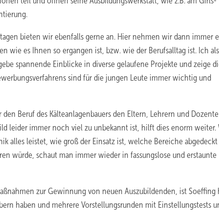
onen teil und öffnen seine Ausbildungswerkstatt, wie z.B. am Girls-
ntierung.
tagen bieten wir ebenfalls gerne an. Hier nehmen wir dann immer e
n wie es Ihnen so ergangen ist, bzw. wie der Berufsalltag ist. Ich als
ebe spannende Einblicke in diverse gelaufene Projekte und zeige di
Bewerbungsverfahrens sind für die jungen Leute immer wichtig und
er den Beruf des Kälteanlagenbauers den Eltern, Lehrern und Dozente
ild leider immer noch viel zu unbekannt ist, hilft dies enorm weiter
k alles leistet, wie groß der Einsatz ist, welche Bereiche abgedeckt
ren würde, schaut man immer wieder in fassungslose und erstaunte
aßnahmen zur Gewinnung von neuen Auszubildenden, ist Soeffing 
erbern haben und mehrere Vorstellungsrunden mit Einstellungstests u