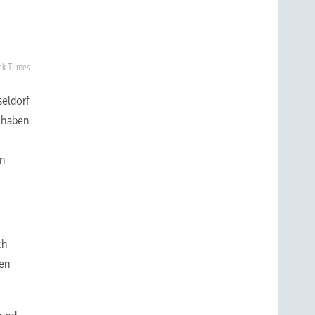
ck Tilmes
seldorf
d haben
en
ch
ren