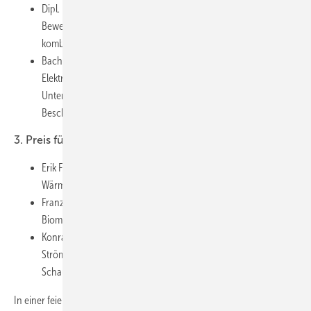
Dipl. Ing. (TU) Tim Weindorf; TU Dresden: Vermessung und
Bewertung einer Lithiumbromid-Absorptionskälteanlage zur
kombinierten Kaltwasser- und Flüssigeiserzeugung.
Bachelor Paul Johannes Neumann; HTW Dresden:
Elektrochemische Bestimmung von Schwefeldioxid im Wein:
Untersuchung von verschiedenen Elektroden und
Beschichtungen.
3. Preis für sehr gute Praktika und Projektarbeiten:
Erik Frense, TU Dresden: Numerische Simulation des
Wärmetransports in Strömungen mit Nanofluiden.
Franz Lohse, TU Dresden: Abscheiden von Stäuben aus der
Biomasseverbrennung mit einem elektrostatischen Verfahren.
Konrad Friedrich, HTW Dresden: Bestimmung der
Strömungsverhältnisse in einem gegenläufig rotierenden
Schaufelgitter für Axialventilatoren.
In einer feierlichen Veranstaltung (zur Jahresabschlussfeier der ILK