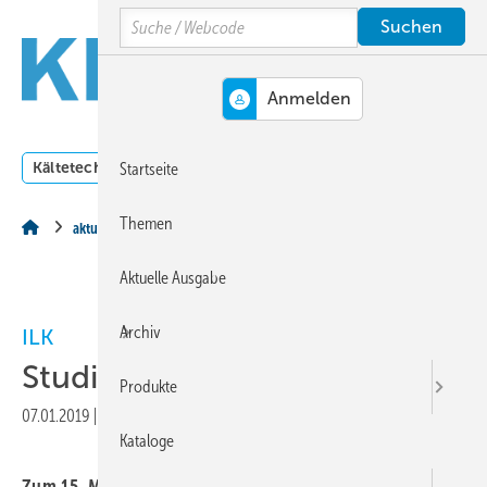
Springe
Springe
Springe
Search
auf
auf
auf
Hauptinhalt
Hauptmenü
SiteSearch
MENÜ
Kältetechnik
Klimatechnik
Lüftungstechnik
Dossi
Startseite
Themen
aktuell
Aktuelle Ausgabe
Archiv
ILK
Studienpreise 2018 verliehen
Produkte
07.01.2019
|
Druckvorschau
Kataloge