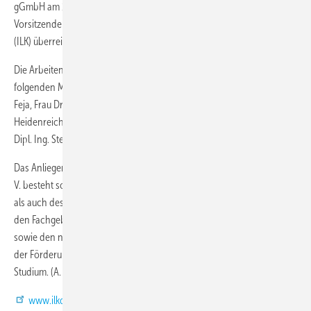
gGmbH am 14.12.2018 wurde der Studienpreis durch den
Vorsitzenden des Vereins, Prof. A. Trogisch, und durch Prof. Franzke
(ILK) überreicht.
Die Arbeiten wurden am ILK Dresden bearbeitet und durch die
folgenden Mitarbeiter des ILK betreut: Dipl. -Ing. Reinsch, Dr. rer. nat.
Feja, Frau Dr. rer. nat. Krahl, Prof. Dr. Ing. Kempe, Dipl. Ing.
Heidenreich, Dipl. Ing. Heinrich, Dipl. Ing. Friebe, Dipl. -Ing. Honke;
Dipl. Ing. Steffan; Dr. rer. nat. Türke und M. Eng. Trommler.
Das Anliegen des Vereins zur Förderung der Luft- und Kältetechnik e.
V. besteht sowohl in der Förderung von Wissenschaft und Forschung
als auch des wissenschaftlich-technischen Entwicklungsstands auf
den Fachgebieten der Kälte¬technik, der Klima- und Energietechnik
sowie den neuen Technologien und der Werkstofftechnik ebenso wie
der Förderung junger hoffnungsvoller Ingenieure im und nach dem
Studium. (A. Trogisch)
www.ilkdresden.de