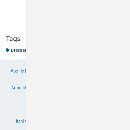
Teilen
Link kopieren
Tags
Dresden
Studienpreis
Abo- & Leserservice
AGB
Alle Inhalte chronologisch
Anmelden
Anmeldung & Registrierung
Datenschutz
E-Paper
Gentner Verlag
Impressum
Karriere bei Gentner
KältenKlub
KK abonnieren