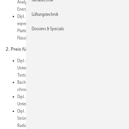
Analyse eines Kältespeichers für einen Flüssigluft-
Energiespeicher.
Lüftungstechnik
Dipl. Ing. (TU) Johannes Schwarz, TU Dresden: Analyse und
experimentelle Untersuchungen zum Einsatz von
Dossiers & Specials
Plattenwärmeübertragern in Kälteversorgungssystemen mit
Flüssigeis als Kälteträger.
2. Preis für die Studenten:
Dipl.-Ing. (TU) Sebastian Richard, TU Dresden:
Untersuchungen zur Kryokonservierbarkeit eines in-virto
Testsystems mit geleingebetteten Zellen.
Bachelor Pascal Göhlich. HTW Dresden: Aufbereitung von
chromhaltigen LiBr-Absorptionskältelösungen.
Dipl. Ing. (TU) Tobias Franzky; TU Dresden: Entwicklung und
Untersuchung eines prognosebasierten Reglersystems.
Dipl. Ing. (TU) Tino Bibrach; TU Dresden:
Strömungsmechanische Untersuchungen eines
Radialverdichters für Wasserdampf.