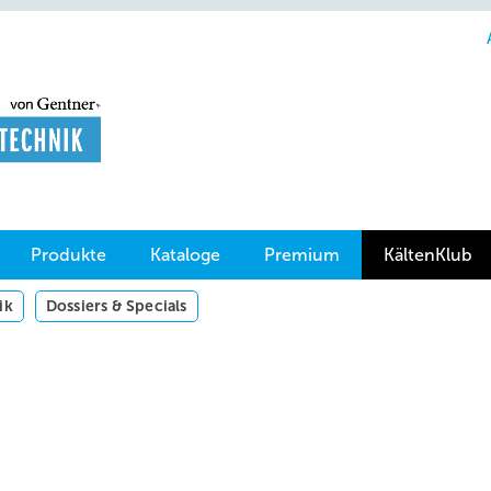
Produkte
Kataloge
Premium
KältenKlub
ik
Dossiers & Specials