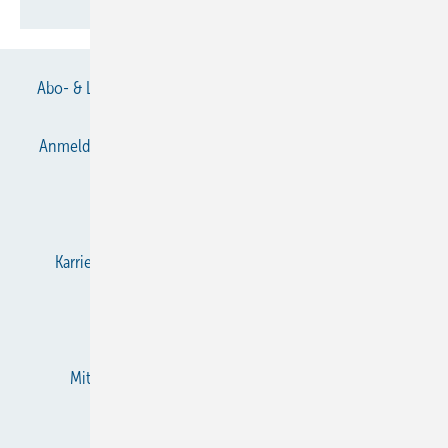
Abo- & Leserservice
AGB
Alle Inhalte chronologisch
Anmelden
Anmeldung & Registrierung
Datenschutz
E-Paper
Gentner Verlag
Impressum
Karriere bei Gentner
KältenKlub
KK abonnieren
Team
Mediaservice
Mitgliedschaften und Engagement
Newsletter
RSS-Feed
Privacy Manager