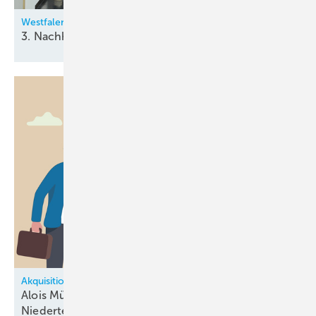
Westfalen-Gruppe
3. Nachhaltigkeitsbericht
veröffentlicht
Akquisitionen
Alois Müller über­nimmt dä­ni­schen
Nie­der­tem­pe­ra­tur-Geschäfts­be­reich