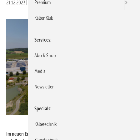
Premium
21.12.2023
|
Druckvorschau
KältenKlub
Services
Abo & Shop
Media
Newsletter
Specials
Lukas Zwiessele für ebm-papst
Kältetechnik
Im neuen Erprobungszentrum werden alle am Stammsitz
Klimatechnik