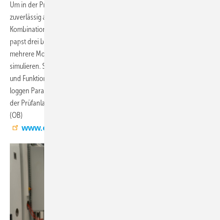
Um in der Praxis über viele zehntausend Betriebsstunden oder länger
zuverlässig arbeiten zu können, müssen Ventilatoren auch mit der
Kombination der Belastungsarten zurechtkommen. Dafür hat ebm-
papst drei beschleunigte Lebensdauertests entwickelt, die über
mehrere Monate hinweg ein ganzes Produktleben im Zeitraffer
simulieren. Sowohl vor als auch nach den Prüfungen werden Sicht-
und Funktionsprüfungen durchgeführt. Gateways von ebm-papst neo
loggen Parameter, wie Drehzahl und Leistung der Prüflinge, als auch
der Prüfanlagen in Echtzeit.
(OB)
www.ebmpapst.com