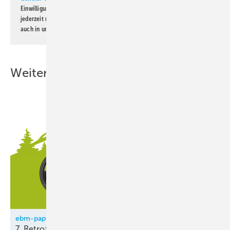
Einwilligung kann ich jederzeit widerrufen und eine Abmeldung ist
jederzeit möglich. Informationen zum Umgang mit Daten finden Sie
auch in unserer
Datenschutzerklärung
.
Weitere Inhalte
ebm-papst
7.
Retrofit-Vesper