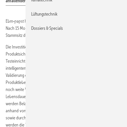
anfallenden Validations- und Erprobungskapazitäten zentralisiert.
Lüftungstechnik
Ebm‑papst hat sein neues Erprobungszentrum in Betrieb genommen.
Nach 15 Monaten Bauzeit zentralisiert das Unternehmen damit alle am
Dossiers & Specials
Stammsitz durchzuführenden Erprobungsaktivitäten.
Die Investition von circa 8 Millionen Euro kommt vor allem der
Produktsicherheit und -zuverlässigkeit zugute. Moderne
Testeinrichtungen auf einer Fläche von 2500 m² werden von einer
intelligenten Prüflingsüberwachung ergänzt und ermöglichen die
Validierung entlang des gesamten Entwicklungs- und
Produktlebenszyklus. Bis zum finalen Einsatzort legen Ventilatoren oft
noch weite Wege zurück. Lagerung und Transport können die
Lebensdauer bereits vor der Inbetriebnahme beeinflussen. Deshalb
werden Belastungen, die durch einen Transport entstehen können,
anhand von unterschiedlich starken, anhaltenden Schwingungen
sowie durch einzelne Schockimpulse simuliert. In Klimaschränken
werden die Ventilatoren schnellen Temperaturwechseln ausgesetzt,