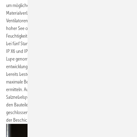
um mögliche Schwachstellen, Brüche in Materialien oder
Materialverbindungen im Vorfeld ausschließen zu können.
Ventilatoren kommen auf Hausdächern, in Windkraftanlagen, auf
hoher See oder in Waschanlagen zum Einsatz. Dass sie der
Feuchtigkeit oder Beregnung dabei standhalten können, beweisen sie
bei fünf Standardtests nach den normierten IP-Schutzarten IP X3 bis
IP X6 und IP X9K. Einzelkomponenten werden ebenfalls unter die
Lupe genommen: Im Schleudertest werden – sowohl
entwicklungsbegleitend als auch bei der Einführung neuer Baugrößen
bereits bestehender Baureihen – die Laufräder an und über ihre
maximale Betriebsdrehzahl gebracht, um die Zerstörungsdrehzahl zu
ermitteln. Auch salzhaltige Luft kann die Lebensdauer beeinflussen. In
Salznebelsprühtest gilt es möglichst schnell herauszufinden, ob an
den Bauteilen Korrosion entsteht. Dafür werden die Prüflinge in
geschlossenen Kammern mit einem Salznebel benetzt, um die Qualität
der Beschichtungen und Schweißstellen zu gewährleisten.