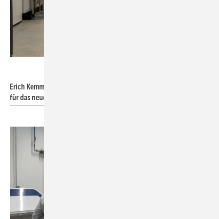
Lukas Zwiessele für ebm-papst
Erich Kemmer hat als Gruppenleiter Validation die Verantwortung
für das neue Erprobungszentrum in Mulfingen-Hollenbach.