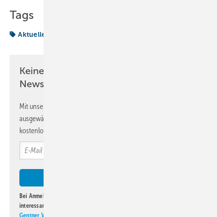
Tags
Aktuelles aus der Branche
ebm-papst
Keine Zeit? Kein Problem mit dem KK
Newsletter!
Mit unserem Newsletter erhalten Sie regelmäßig von uns
ausgewählte Informationen und Neuigkeiten, gebündelt und
kostenlos direkt ins Postfach.
Bei Anmeldung zu diesem Newsletter bin ich damit einverstanden, über
interessante Verlags- und Online-Angebote
der Marken der Alfons W.
Gentner Verlag GmbH & Co. KG
informiert zu werden. Diese