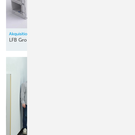
Akquisitionen
LFB Group übernimmt
Hydronic