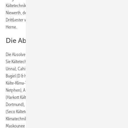
Kältetechnik in Bochum ausgezeichnet. Den zweiten Platz belegte Ari
Niewerth, der ebenfalls bei Seco Kältetechnik ausgebildet wurde.
Drittbester war Stefan Meier, Ausbildungsbetrieb Iwanowski aus
Herne.
Die Absolventen
Die Absolventen der Winterprüfung 2026 sind: Saif Abd Elkader (He-
Sie Kältetechnik, Lünen), Daniil Anfilatov (Nordpol Kälte-Klima-Technik,
Unna), Cahit Bayindir (Seco Kältetechnik, Bochum), Nico Andrzej
Bugiel (D & H Kälte-Klima-Elektro, Bönen), Sascha Felsing (Nordpol
Kälte-Klima-Technik, Unna), Lennart Hagen (Mammut Kühlanlagen,
Netphen), Albin Haziri (Günter Malz, Dortmund), Philipp Heinrichs
(Harkott Kälte-Klima, Essen), Leon Cedric Herter (Kat Systems,
Dortmund), Magnus Hesse (Vorderwülbecke, Bestwig), Sascha Klausen
(Seco Kältetechnik, Bochum), Marvin Kozanowski (Thomas
Klimatechnik, Herne), Aaron Lohmann (Wende, Witten), Ibrahim
Maskounee (Wende, Witten), Jan Menard (Graf Luft- und Klimatechnik,