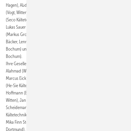
Hagen), Abdukudus Mukhtorov (Günter Malz, Dortmund), Sergej Neff
(Vogt, Witten), Tommy Ortlieb (Brieweg Kälte, Lippstadt), Raphael Otte
(Seco Kältetechnik, Bochum), Robin Prill (emcot group, Bochum), Tim
Lukas Sauer (Weinreich Industriekühlung, Lüdenscheid), Nico Surholt
(Markus Groppe Kälte- und Klimatechnik, Selm), Leon Tewes (Kälte
Bäcker, Lennestadt), Ilja Usoltsev (climatec Kälte- und Klimatechnik,
Bochum) und Colin Marc Woitek (climatec Kälte- und Klimatechnik,
Bochum).
Ihre Gesellenbriefe für die Sommerprüfung 2025 erhielten: Alaa
Alahmad (Wende, Witten), Dominik Cyba (L&R Kältetechnik, Sundern),
Marcus Eickhoff (Kälte Herberholz, Bad Sassendorf), Yassin El-Idrissi
(He-Sie Kältetechnik, Lünen), Florian Heise (Vogt, Witten), Viktor
Hoffmann (Bildungsinstitut Vogel, Bochum), Leon Marquad (Wende,
Witten), Jannis Morwinski (Ebenrecht, Dortmund), Moritz
Scheidemann (Seco Kältetechnik, Bochum), Helene Schwarz (Seco
Kältetechnik, Bochum), Matthias Stempka (emcot group, Bochum),
Mika Finn Stötzel (Siegkälte, Siegen) und Mehmet Yaman (Ciecon,
Dortmund).