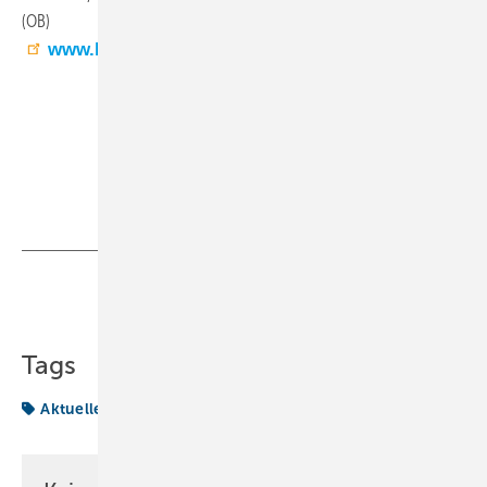
(OB)
www.kh-hsk.de
Teilen
Link kopieren
Tags
Aktuelles aus der Branche