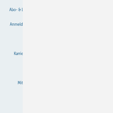
Abo- & Leserservice
AGB
Alle Inhalte chronologisch
Anmelden
Anmeldung & Registrierung
Datenschutz
E-Paper
Gentner Verlag
Impressum
Karriere bei Gentner
KältenKlub
KK abonnieren
Team
Mediaservice
Mitgliedschaften und Engagement
Newsletter
RSS-Feed
Privacy Manager
Veranstaltungen / Webinare