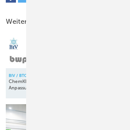
Weitere Inhalte
BIV / BTGA / BWP / BFS / FGK / VDKF
ChemKlimaschutzV: Branchenverbände fordern
Anpassungen