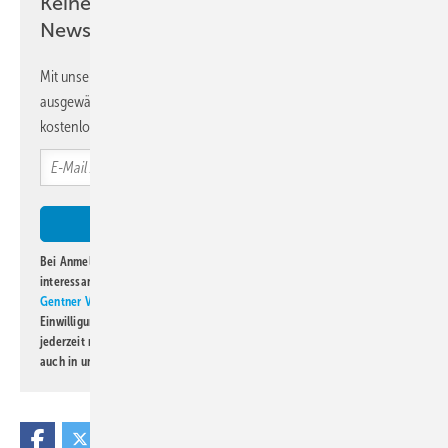
Keine Zeit? Kein Problem mit dem KK
Newsletter!
Mit unserem Newsletter erhalten Sie regelmäßig von uns
ausgewählte Informationen und Neuigkeiten, gebündelt und
kostenlos direkt ins Postfach.
Bei Anmeldung zu diesem Newsletter bin ich damit einverstanden, über
interessante Verlags- und Online-Angebote
der Marken der Alfons W.
Gentner Verlag GmbH & Co. KG
informiert zu werden. Diese
Einwilligung kann ich jederzeit widerrufen und eine Abmeldung ist
jederzeit möglich. Informationen zum Umgang mit Daten finden Sie
auch in unserer
Datenschutzerklärung
.