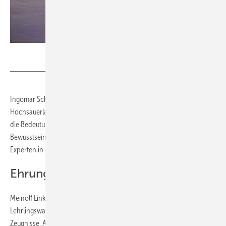
Kreishandwerkerschaft Hochsauerland
Ingomar Schennen, Hauptgeschäftsführer der Kreishandwerkerschaft
Hochsauerland, sprach zu den Absolventen und Gästen. Er betonte
die Bedeutung des Berufs, der technisches Wissen, Präzision und ein
Bewusstsein für Nachhaltigkeit erfordere. Die Absolventen seien nun
Experten in einem Feld, das eine Schlüsselrolle für die Zukunft spiele.
Ehrung der Prüfungsbesten
Meinolf Linke von der Kreishandwerkerschaft Hochsauerland und
Lehrlingswart Thomas Lappöhn überreichten die Gesellenbriefe und
Zeugnisse. Als Prüfungsbester wurde Philipp Kamps von Seco