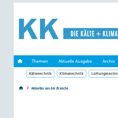
Springe
Springe
Springe
auf
auf
auf
Hauptinhalt
Hauptmenü
SiteSearch
Themen
Aktuelle Ausgabe
Archiv
Kältetechnik
Klimatechnik
Lüftungstechn
Aktuelles aus der Branche