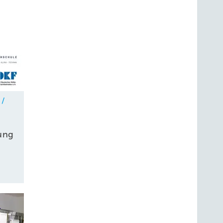
 /
ung