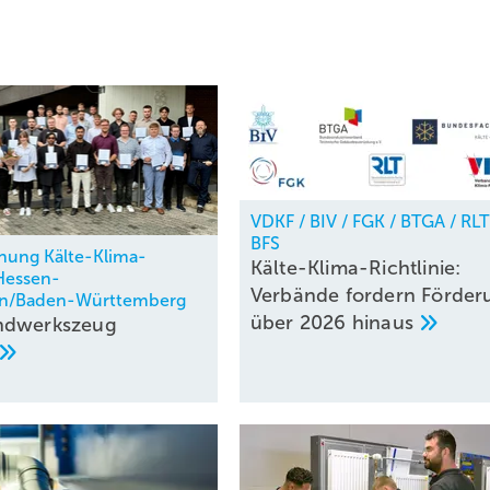
VDKF / BIV / FGK / BTGA / RLT
BFS
nung Kälte-Klima-
Kälte-Klima-Richtlinie:
Hessen-
Verbände fordern Förder
en/Baden-Württemberg
über 2026
hinaus
ndwerkszeug