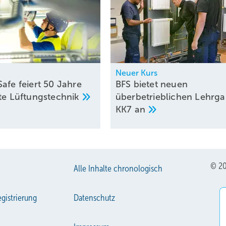
m
Neuer Kurs
afe feiert 50 Jahre
BFS bietet neuen
hte
Lüf­tungs­technik
überbetrieblichen Lehrg
KK7
an
© 20
Alle Inhalte chronologisch
gistrierung
Datenschutz