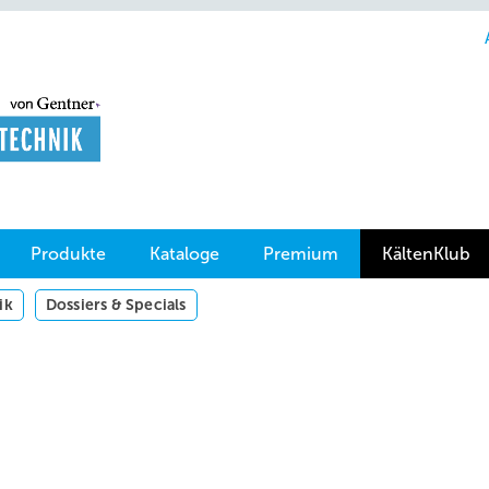
Produkte
Kataloge
Premium
KältenKlub
ik
Dossiers & Specials