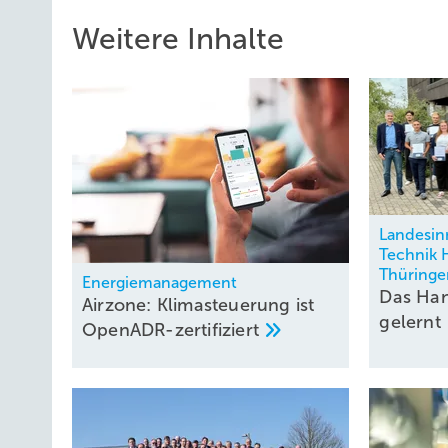
Weitere Inhalte
Landesin
Technik 
Thüring
Energiemanagement
Das Ha
Airzone: Kli­ma­steue­rung ist
gelernt
Open­ADR-zer­ti­fi­ziert