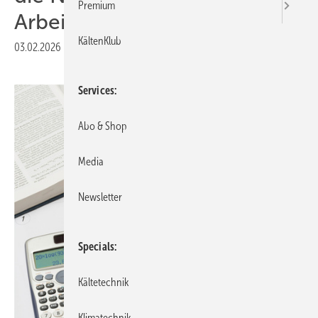
Premium
Arbeitsmarkt
KältenKlub
03.02.2026
|
Veröffentlicht in
Ausgabe 02-2026
Services
Abo & Shop
Media
Newsletter
Specials
Kältetechnik
Klimatechnik