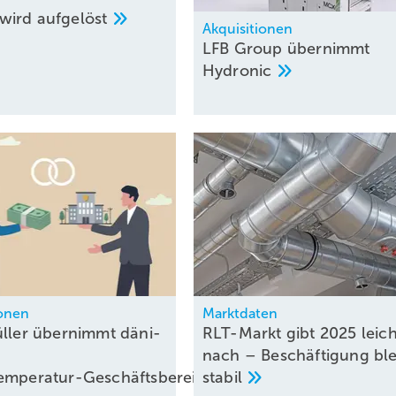
wird
aufgelöst
Akquisitionen
LFB Group übernimmt
Hydronic
ionen
Marktdaten
ller über­nimmt dä­ni­
RLT-Markt gibt 2025 leich
nach – Beschäftigung ble
tem­pe­ra­tur-Geschäfts­be­reich
stabil