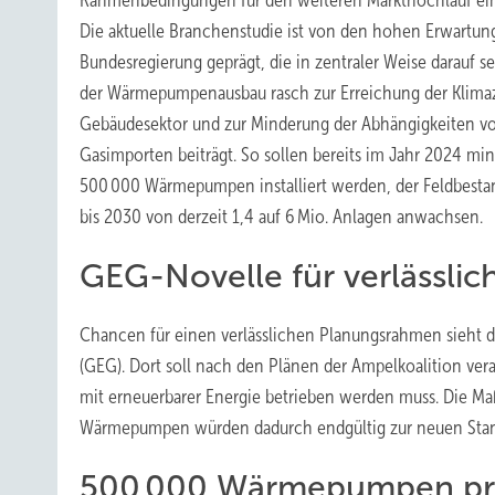
Rahmenbedingungen für den weiteren Markthochlauf ein
Die aktuelle Branchenstudie ist von den hohen Erwartun
Bundesregierung geprägt, die in zentraler Weise darauf se
der Wärmepumpenausbau rasch zur Erreichung der Klimaz
Gebäudesektor und zur Minderung der Abhängigkeiten v
Gasimporten beiträgt. So sollen bereits im Jahr 2024 mi
500 000 Wärmepumpen installiert werden, der Feldbestan
bis 2030 von derzeit 1,4 auf 6 Mio. Anlagen anwachsen.
GEG-Novelle für verlässli
Chancen für einen verlässlichen Planungsrahmen sieht d
(GEG). Dort soll nach den Plänen der Ampelkoalition ve
mit erneuerbarer Energie betrieben werden muss. Die Ma
Wärmepumpen würden dadurch endgültig zur neuen Stand
500 000 Wärmepumpen pro 