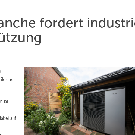
nche fordert industri
tützung
r
ik klare
anuar
abei auf