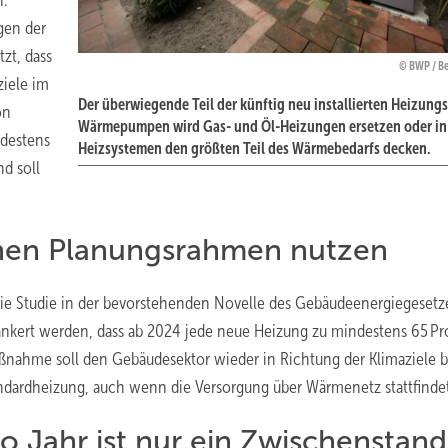
.
gen der
tzt, dass
BWP / Be
iele im
Der überwiegende Teil der künftig neu installierten Heizungs
on
Wärmepumpen wird Gas- und Öl-Heizungen ersetzen oder in
ndestens
Heizsystemen den größten Teil des Wärmebedarfs decken.
d soll
chen Planungsrahmen nutzen
ie Studie in der bevorstehenden Novelle des Gebäudeenergiegesetz
rankert werden, dass ab 2024 jede neue Heizung zu mindestens 65 Pr
ßnahme soll den Gebäudesektor wieder in Richtung der Klimaziele b
ardheizung, auch wenn die Versorgung über Wärmenetz stattfindet
Jahr ist nur ein Zwischenstand