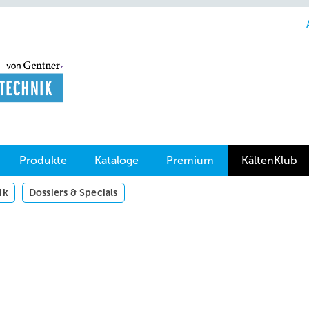
Produkte
Kataloge
Premium
KältenKlub
ik
Dossiers & Specials