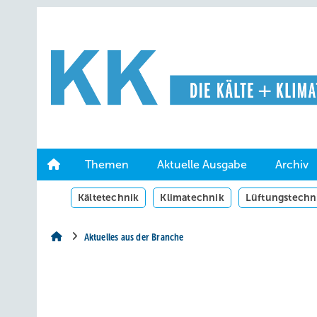
Springe
Springe
Springe
auf
auf
auf
Hauptinhalt
Hauptmenü
SiteSearch
Themen
Aktuelle Ausgabe
Archiv
Kältetechnik
Klimatechnik
Lüftungstechn
Aktuelles aus der Branche