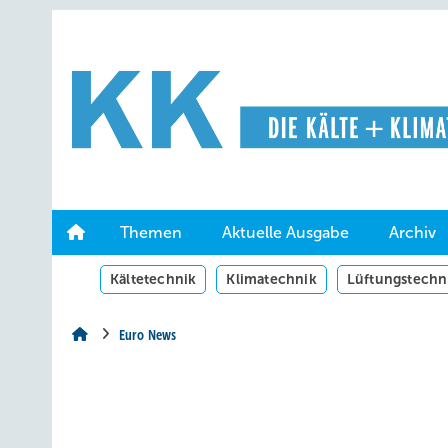
Springe
Springe
Springe
auf
auf
auf
Hauptinhalt
Hauptmenü
SiteSearch
Themen
Aktuelle Ausgabe
Archiv
Kältetechnik
Klimatechnik
Lüftungstechn
Euro News