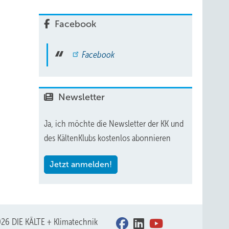
Facebook
Facebook
Newsletter
iegt
Ja, ich möchte die Newsletter der KK und
zialen
des KältenKlubs kostenlos abonnieren
er
Jetzt anmelden!
er neue
er der
n
26 DIE KÄLTE + Klimatechnik
deren