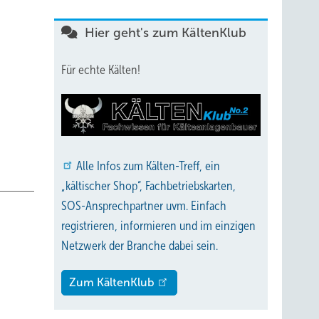
hmen
Hier geht's zum KältenKlub
t
Für echte Kälten!
s
alls
hoch,
fsicht
 ergab,
Alle
Infos zum Kälten-Treff, ein
ig. Ein
„kältischer Shop“, Fachbetriebskarten,
SOS-Ansprechpartner uvm. Einfach
eiten.
registrieren, informieren und im einzigen
, in
Netzwerk der Branche dabei sein.
en, die
Zum KältenKlub
die