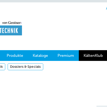
Produkte
Kataloge
Premium
KältenKlub
ik
Dossiers & Specials