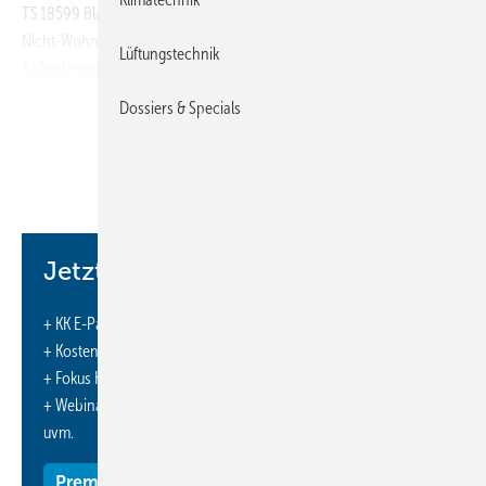
TS 18599 Blatt 13 die Ermittlung des Kühl- und Lüftungsbedarfs von
Nicht-Wohngebäuden mithilfe eines Tabellenverfahrens thematisiert.
Lüftungstechnik
Anforderungen an den BIM-Informationsaustausch, konkret
Grundlagen für die Erstellung eines IDM (Information Delivery
Dossiers & Specials
Manuel) beschreibt der Entwurf der VDI 2552 Blatt 11.1. In derselben
Reihe behandelt der Entwurf der VDI 2552 Blatt 11.2 die
Mindestanforderungen an den Informationsaustausch in der Schlitz-
und Durchbruchsplanung, während der Entwurf zum Blatt 8 der Reihe
den Aufbau und die Anwendung von BIM-Klassifikationssystemen
bespricht.
Jetzt weiterlesen und profitieren.
Anforderungen an die Thermographie als Grundlage der
Instandhaltungsdiagnose nennt die VDI 2878 Blatt 1. Der TGA-
+ KK E-Paper-Ausgabe – jeden Monat neu
Produktenaustausch bei Brandschutz- und Entrauchungsklappen ist
+ Kostenfreien Zugang zu unserem Online-Archiv
Thema der VDI 3805 Blatt 16, während der Entwurf der VDI 3814
+ Fokus KK: Sonderhefte (PDF)
Blatt 4.3 den Weg vom Schema bis zur Funktionsbeschreibung in der
+ Webinare und Veranstaltungen mit Rabatten
Gebäudeautomation definiert.
uvm.
Was von Druckgeräten für Kälteanlagen
Premium Mitgliedschaft