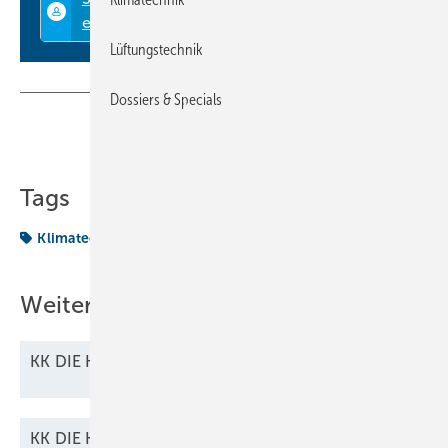
Lüftungstechnik
Dossiers & Specials
Teilen
Link kopieren
Tags
Klimatechnik
PDF
Weitere Inhalte
KK DIE KÄLTE + Klimatechnik 10/2025 als
PDF
KK DIE KÄLTE + Klimatechnik 01/2026 als
PDF