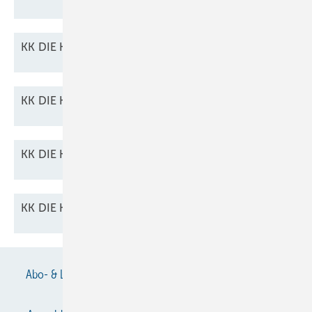
KK DIE KÄLTE + Klimatechnik 03/2026 als
PDF
KK DIE KÄLTE + Klimatechnik 04/2026 als
PDF
KK DIE KÄLTE + Klimatechnik 07/2026 als
PDF
KK DIE KÄLTE + Klimatechnik 08/2026 als
PDF
Abo- & Leserservice
AGB
Alle Inhalte chronologisch