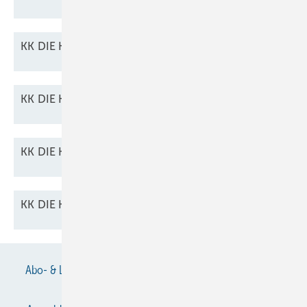
KK DIE KÄLTE + Klimatechnik 01/2026 als
PDF
KK DIE KÄLTE + Klimatechnik 04/2026 als
PDF
KK DIE KÄLTE + Klimatechnik 06/2026 als
PDF
KK DIE KÄLTE + Klimatechnik 07/2026 als
PDF
Abo- & Leserservice
AGB
Alle Inhalte chronologisch