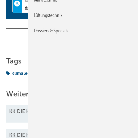
Lüftungstechnik
Dossiers & Specials
Teilen
Link kopieren
Tags
Klimatechnik
PDF
Weitere Inhalte
KK DIE KÄLTE + Klimatechnik 08/2025 als
PDF
KK DIE KÄLTE + Klimatechnik 11/2025 als
PDF