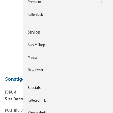
Premium
KältenKlub
Services
Abo & Shop
Media
Newsletter
Sonstiges Thema
Specials
FORUM
40
5. KK-Fachtagung topp-aktuell
Kältetechnik
POLITIK & UMWELT
50
Klimatechnik