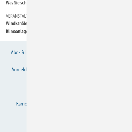
Was Sie schon immer wissen wollten, . . .
VERANSTALTUNGEN
110
Windkanäle und Klimakammern zur Untersuchung von Kfz-
Klimaanlagen
Abo- & Leserservice
AGB
Alle Inhalte chronologisch
Anmelden
Anmeldung & Registrierung
Datenschutz
E-Paper
Gentner Verlag
Impressum
Karriere bei Gentner
KältenKlub
KK abonnieren
Team
Mediaservice