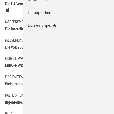
Die EU-Verordnung zu fluorierten Treibhausgasen aktueller Stand
Lüftungstechnik
MESSEREPORT
70
Dossiers & Specials
Die Interclima + Elec in Paris
MESSEREPORT
60
Die VSK 2006 in Utrecht
EURO-NEWS
30
EURO-NEWS
DAS KÄLTEANLAGENBAUERHANDWERK
140
Freisprechung in Springe
KÄLTE & KLIMATECHNIK
100
Ingenieure, die anpacken können
INHALT
10