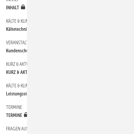
INHALT
KÄLTE & KLIMATECHNIK
90
Kältetechnische Regelung von VRV-Systemen
VERANSTALTUNGEN
120
Kundenschulung bei Erba Kälte in Magstadt
KURZ & AKTUELL
20
KURZ & AKTUELL
KÄLTE & KLIMATECHNIK
80
Leistungsstarke EC-Motoren für Axial- und Radialventilatoren
TERMINE
150
TERMINE
FRAGEN AUS DER PRAXIS
130