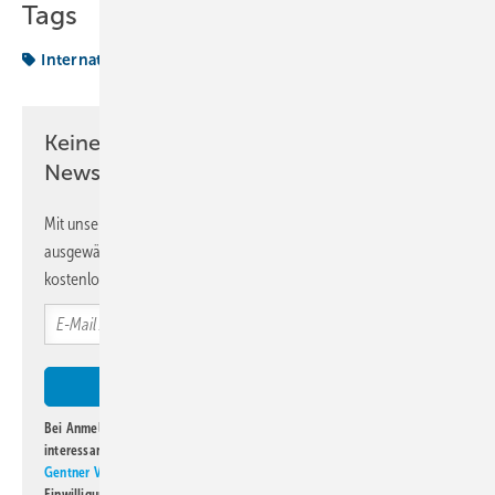
Tags
International News
Keine Zeit? Kein Problem mit dem KK
Newsletter!
Mit unserem Newsletter erhalten Sie regelmäßig von uns
ausgewählte Informationen und Neuigkeiten, gebündelt und
kostenlos direkt ins Postfach.
Bei Anmeldung zu diesem Newsletter bin ich damit einverstanden, über
interessante Verlags- und Online-Angebote
der Marken der Alfons W.
Gentner Verlag GmbH & Co. KG
informiert zu werden. Diese
Einwilligung kann ich jederzeit widerrufen und eine Abmeldung ist