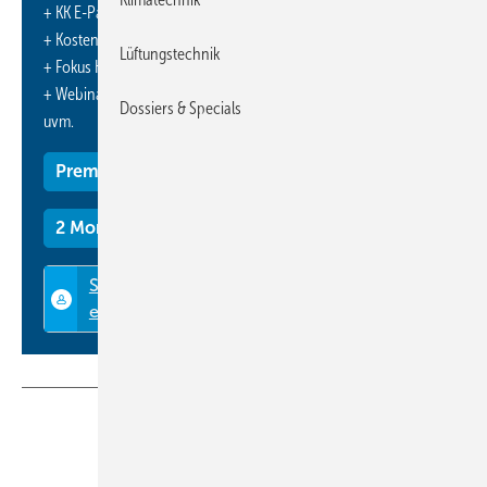
+ KK E-Paper-Ausgabe – jeden Monat neu
+ Kostenfreien Zugang zu unserem Online-Archiv
Lüftungstechnik
+ Fokus KK: Sonderhefte (PDF)
+ Webinare und Veranstaltungen mit Rabatten
Dossiers & Specials
uvm.
Premium Mitgliedschaft
2 Monate kostenlos testen
Teilen
Link kopieren