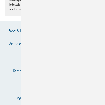
jederzeit möglich. Informationen zum Umgang mit Daten finden Sie
auch in unserer
Datenschutzerklärung
.
Abo- & Leserservice
AGB
Alle Inhalte chronologisch
Anmelden
Anmeldung & Registrierung
Datenschutz
E-Paper
Gentner Verlag
Impressum
Karriere bei Gentner
KältenKlub
KK abonnieren
Team
Mediaservice
Mitgliedschaften und Engagement
Newsletter