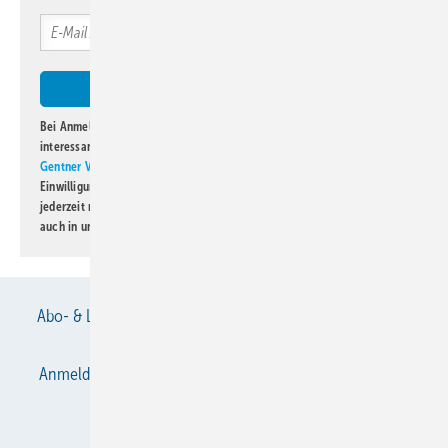
Bei Anmeldung zu diesem Newsletter bin ich damit einverstanden, über
interessante Verlags- und Online-Angebote
der Marken der Alfons W.
Gentner Verlag GmbH & Co. KG
informiert zu werden. Diese
Einwilligung kann ich jederzeit widerrufen und eine Abmeldung ist
jederzeit möglich. Informationen zum Umgang mit Daten finden Sie
auch in unserer
Datenschutzerklärung
.
Abo- & Leserservice
AGB
Alle Inhalte chronologisch
Anmelden
Anmeldung & Registrierung
Datenschutz
E-Paper
Gentner Verlag
Impressum