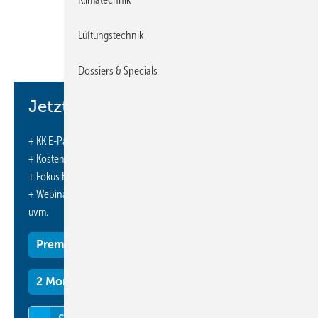
Wert von über 133 Millionen Pfund an Kunden ausgegeben. Im
Südwesten wurden mit 3894 Installationen die meisten Anträge
Lüftungstechnik
gestellt, gefolgt vom Südosten mit 3886 und dem Osten mit
2671.
www.coolingpost.com
Dossiers & Specials
Jetzt weiterlesen und profitieren.
+ KK E-Paper-Ausgabe – jeden Monat neu
+ Kostenfreien Zugang zu unserem Online-Archiv
+ Fokus KK: Sonderhefte (PDF)
+ Webinare und Veranstaltungen mit Rabatten
uvm.
Premium Mitgliedschaft
2 Monate kostenlos testen