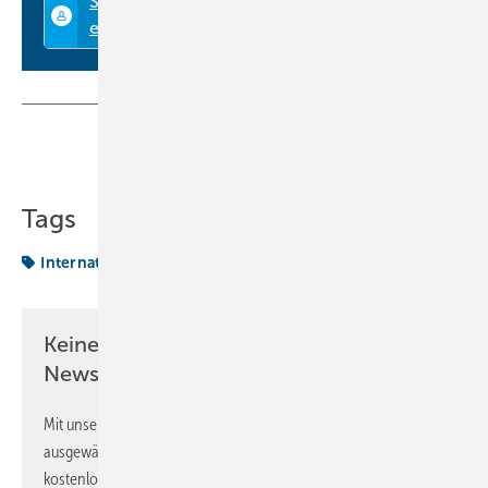
Teilen
Link kopieren
Tags
International News
Keine Zeit? Kein Problem mit dem KK
Newsletter!
Mit unserem Newsletter erhalten Sie regelmäßig von uns
ausgewählte Informationen und Neuigkeiten, gebündelt und
kostenlos direkt ins Postfach.