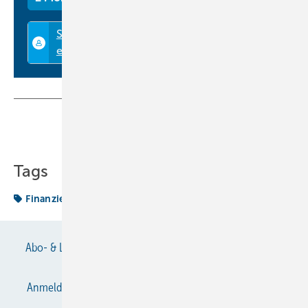
Teilen
Link kopieren
Tags
Finanzierung
Gebäude
Abo- & Leserservice
AGB
Alle Inhalte chronologisch
Anmelden
Anmeldung & Registrierung
Datenschutz