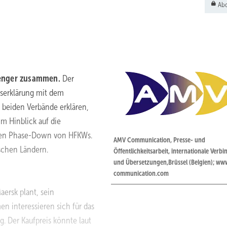
Abo
 enger zusammen.
Der
tserklärung mit dem
 beiden Verbände erklären,
m Hinblick auf die
 den Phase-Down von HFKWs.
AMV Communication, Presse- und
schen Ländern.
Öffentlichkeitsarbeit, ­internationale Ver
und Übersetzungen,Brüssel (Belgien); w
communication.com
aersk plant, sein
n interessieren sich für das
g. Der Kaufpreis könnte laut