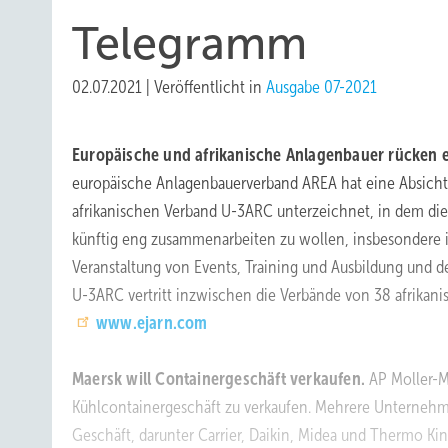
Telegramm
02.07.2021
|
Veröffentlicht in
Ausgabe 07-2021
Europäische und afrikanische Anlagenbauer rücken
europäische Anlagen­bauerverband AREA hat eine Absich
afrikanischen Verband U-3ARC unterzeichnet, in dem die
künftig eng zusammenarbeiten zu wollen, insbesondere i
Veranstaltung von Events, Training und Ausbildung und
U-3ARC vertritt inzwischen die Verbände von 38 afrikani
www.ejarn.com
Maersk will Containergeschäft verkaufen.
AP Moller-M
Kühlcontainergeschäft zu verkaufen. Mehrere Unternehme
Geschäft, darunter Carrier, Daikin, Midea und Thermo Kin