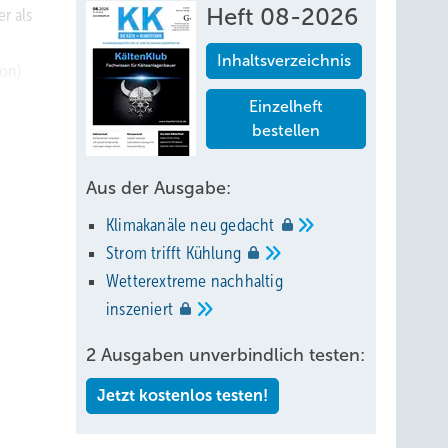
Heft 08-2026
r als
Inhaltsverzeichnis
ion)
Einzelheft
bestellen
u
Aus der Ausgabe:
 Auch
Klimakanäle neu
gedacht
el und
Strom trifft
Kühlung
Wetterextreme nachhaltig
inszeniert
sche
2 Ausgaben unverbindlich testen:
s
Jetzt kostenlos testen!