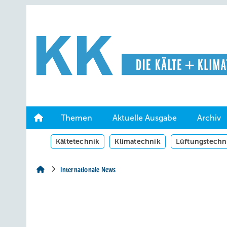
Springe
Springe
Springe
auf
auf
auf
Hauptinhalt
Hauptmenü
SiteSearch
Themen
Aktuelle Ausgabe
Archiv
Kältetechnik
Klimatechnik
Lüftungstechn
Internationale News