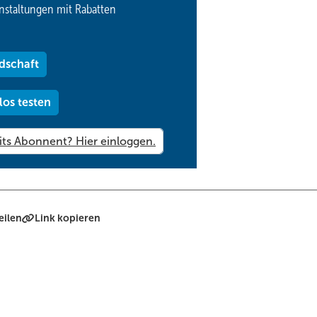
nstaltungen mit Rabatten
dschaft
los testen
eilen
Link kopieren