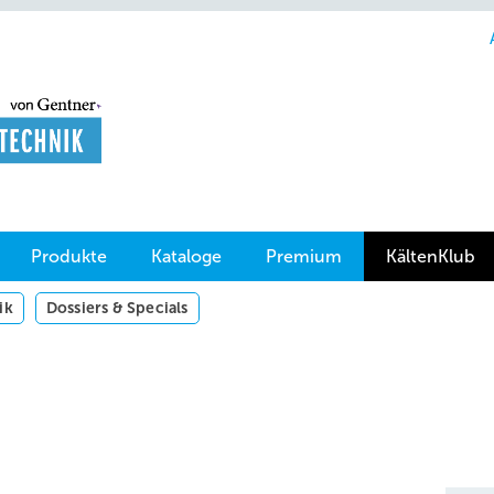
Produkte
Kataloge
Premium
KältenKlub
ik
Dossiers & Specials