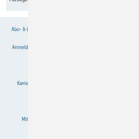
Abo- & Leserservice
AGB
Alle Inhalte chronologisch
Anmelden
Anmeldung & Registrierung
Datenschutz
E-Paper
Gentner Verlag
Impressum
Karriere bei Gentner
KältenKlub
KK abonnieren
Team
Mediaservice
Mitgliedschaften und Engagement
Newsletter
RSS-Feed
Privacy Manager