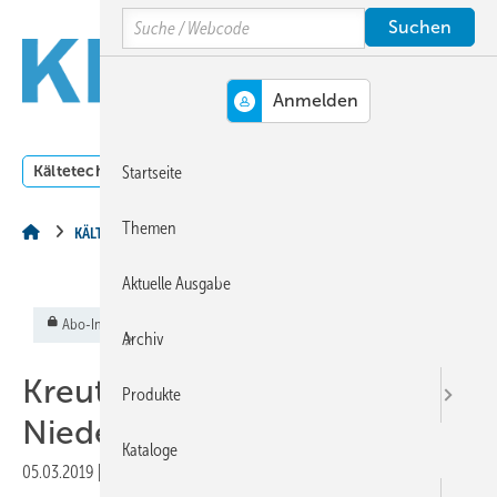
Springe
Springe
Springe
Search
auf
auf
auf
Hauptinhalt
Hauptmenü
SiteSearch
MENÜ
Kältetechnik
Klimatechnik
Lüftungstechnik
Dossi
Startseite
Themen
KÄLTETECHNIK
Aktuelle Ausgabe
Abo-Inhalt
Archiv
Kreutzträger: Neue
Produkte
Niederlassung in Leipzig
Kataloge
05.03.2019
|
Veröffentlicht in
Ausgabe 03-2019