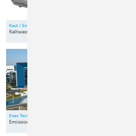
Kaut / Enerblue
Kaltwassersatz mit R
290
Enex Technologies
Emissionen
nachverfolgen