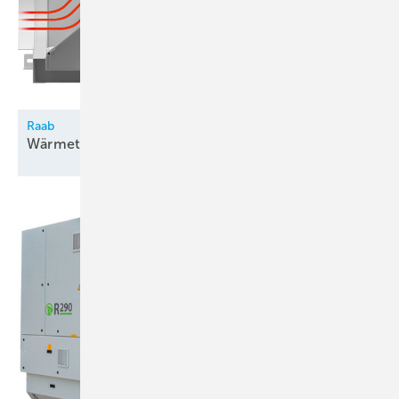
Raab
Wärmetauscher für
Abgase