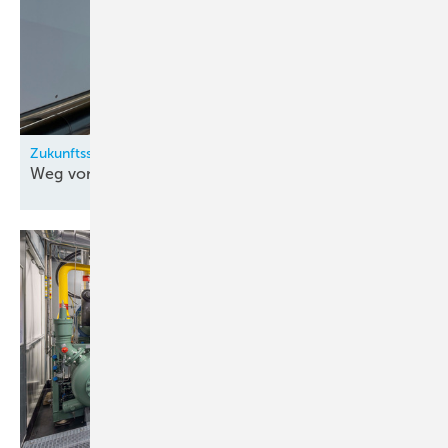
Zukunftssicher und nachhaltig produzieren
Weg von fossilen
Energieträgern