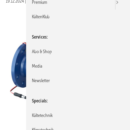
19.12.2024
|
Veröffentlicht in
Ausgabe 01-2025
Premium
KältenKlub
Services
Abo & Shop
Media
Newsletter
Specials
Kältetechnik
Klimatechnik