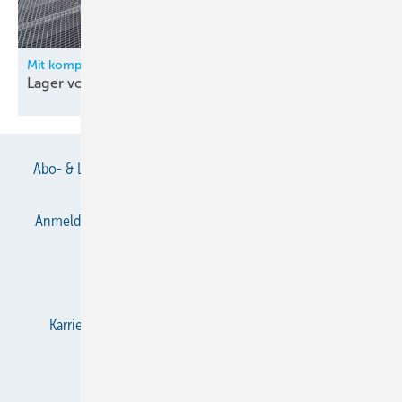
Mit kompakter Ammoniakkälteanlage modernisiert
Lager von Metro
Logistics
Abo- & Leserservice
AGB
Alle Inhalte chronologisch
Anmelden
Anmeldung & Registrierung
Datenschutz
E-Paper
Gentner Verlag
Impressum
Karriere bei Gentner
KältenKlub
KK abonnieren
Team
Mediaservice