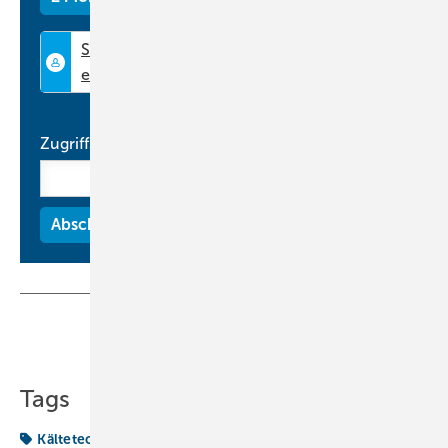
Prozessüberwachung erleichtert. Die integrierte Ultraschall-
Durchflussmessung basiert auf Laufzeitdifferenzen, erfordert keine
Eingabe der Ventilstellung und funktioniert ohne direkten
Mediumkontakt, wodurch Ablagerungen oder Verschmutzungen kaum
Einfluss haben. Zwei zusätzliche Temperaturfühler erfassen Vor- und
Rücklauftemperaturen. Über Analogschnittstellen und Modbus RTU
Zugriffscode
lässt sich das System nahtlos in übergeordnete
Gebäudeautomations- und Managementsysteme einbinden. Damit
stehen alle Prozessparameter für Auswertung und Optimierung zur
Verfügung.
www.ksb.com
Teilen
Link kopieren
Tags
Kältetechnik