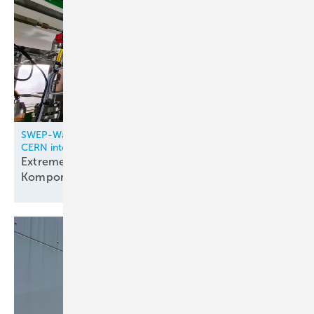
SWEP-Wärmetauscher in neue CO₂-Kältesysteme des
CERN integriert
Extreme Kühlung erfordert spezielle
Komponenten