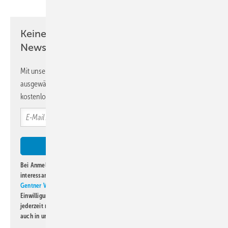
Keine Zeit? Kein Problem mit dem KK
Newsletter!
Mit unserem Newsletter erhalten Sie regelmäßig von uns
ausgewählte Informationen und Neuigkeiten, gebündelt und
kostenlos direkt ins Postfach.
Bei Anmeldung zu diesem Newsletter bin ich damit einverstanden, über
interessante Verlags- und Online-Angebote
der Marken der Alfons W.
Gentner Verlag GmbH & Co. KG
informiert zu werden. Diese
Einwilligung kann ich jederzeit widerrufen und eine Abmeldung ist
jederzeit möglich. Informationen zum Umgang mit Daten finden Sie
auch in unserer
Datenschutzerklärung
.