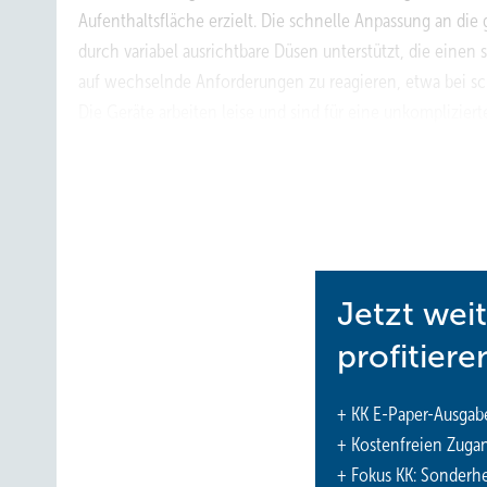
Aufenthaltsfläche erzielt. Die schnelle Anpassung an di
durch variabel ausrichtbare Düsen unterstützt, die einen 
auf wechselnde Anforderungen zu reagieren, etwa bei s
Die Geräte arbeiten leise und sind für eine unkomplizier
oder textile Luftschläuche erhöhen die Flexibilität im Ei
motorgesteuerten Düsen, Standard mit manuellen Düsen s
diese durch energieeffiziente EC-Ventilatoren und mod
www.aircon.panasonic.de
Jetzt wei
profitiere
+ KK E-Paper-Ausgab
+ Kostenfreien Zuga
+ Fokus KK: Sonderhe