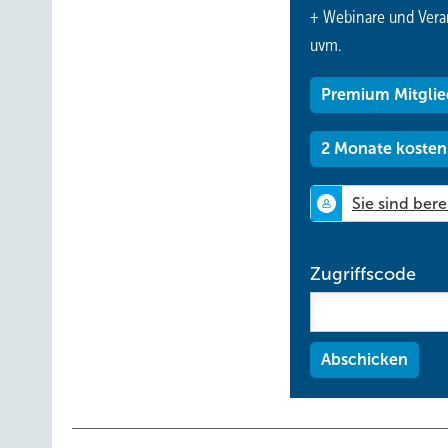
+ Webinare und Vera
uvm.
Premium Mitglie
2 Monate kosten
Zugriffscode