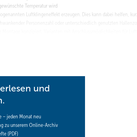
e gewünschte Temperatur wird
sogenannten Luftklingeneffekt erzeugen. Dies kann dabei helfen, kurz
chwankender Personenzahl oder unterschiedlich genutzten Hallenz
te Montage konzipiert. Varianten mit Anschlussmöglichkeiten für Luf
nsatz. Die Produktfamilie umfasst drei Ausführungen – Smart mit
owie ein Kanalgerät – in jeweils zwei Größen (25 und 50). Ergänzt
erne Touchpanel-Steuerungen.
terlesen und
n.
e – jeden Monat neu
ng zu unserem Online-Archiv
fte (PDF)