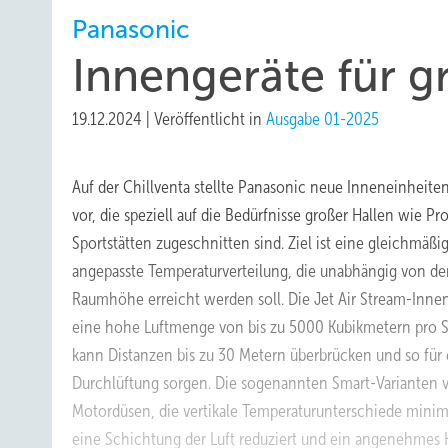
Panasonic
Innengeräte für g
19.12.2024
|
Veröffentlicht in
Ausgabe 01-2025
Auf der Chillventa stellte Panasonic neue Inneneinheite
vor, die speziell auf die Bedürfnisse großer Hallen wie Pr
Sportstätten zugeschnitten sind. Ziel ist eine gleichmäßi
angepasste Temperaturverteilung, die unabhängig von der
Raumhöhe erreicht werden soll. Die Jet Air Stream-Inne
eine hohe Luftmenge von bis zu 5000 Kubikmetern pro S
kann Distanzen bis zu 30 Metern überbrücken und so für
Durchlüftung sorgen. Die sogenannten Smart-Varianten v
Motordüsen, die vertikale Temperaturunterschiede minim
eine Schichtung der Luft reduziert und ein angenehmes 