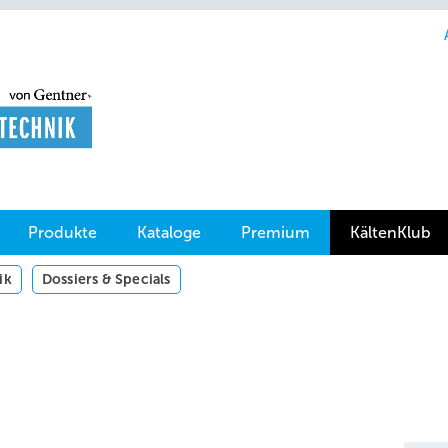
Produkte
Kataloge
Premium
KältenKlub
ik
Dossiers & Specials