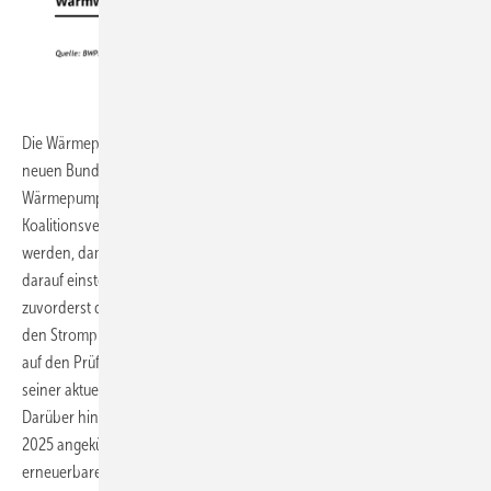
BWP
Die Wärmepumpenbranche demonstriert damit, dass der von der
neuen Bundesregierung geplante verstärkte Rollout von
Wärmepumpen gelingen kann. Dafür müssen allerdings die im
Koalitionsvertrag angekündigten Maßnahmen schnell umgesetzt
werden, damit sich Heizungsindustrie, Handwerk und Verbraucher
darauf einstellen können und Planungssicherheit erhalten. Das betrifft
zuvorderst die Abschaffung der Finanzierung der EEG-Umlage über
den Strompreis. Auch weitere Bestandteile des Strompreises müssen
auf den Prüfstand. Detailliert hat der BWP diesen Aspekt gerade in
seiner aktuellen Position zur Energiepreisgestaltung formuliert.
Darüber hinaus brauchen die Marktakteure auch hinsichtlich des ab
2025 angekündigten Nutzungsgebots für mindestens 65 %
erneuerbarer Wärme bei jeder Heizungsinstallation jetzt