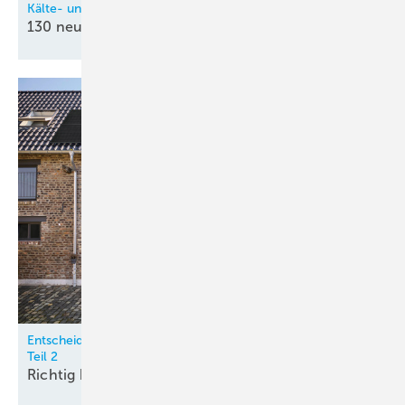
Kälte- und Klimatechnik-Innung Nordrhein (KIN)
130 neue
Kältetechnik-Mechatroniker
Entscheidungskriterien für Luft / Wasser-Wärmepumpen –
Teil 2
Richtig
beurteilen