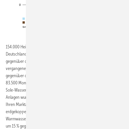
BWP
154.000 Heizungswärmepumpen wurden vergangenes Jahr in
Deutschland abgesetzt. Dies entspricht einem Wachstum von 28 %
gegenüber dem Vorjahr. Das größte Wachstum erlebten im
vergangenen Jahr Luft-Wasser-Wärmepumpen: 127.000 Geräte (+33%
gegenüber dem Vorjahr) wurden insgesamt abgesetzt, davon rund
83.500 Monoblock-Geräte (+48 %) und 43.500 Split-Geräte (+12 %).
Sole-Wasser-Wärmepumpen legten um 12 % zu, 27.000 erdgekoppelte
Anlagen wurden 2021 verkauft. Luft-Wasser-Systeme konnten 2021
Ihren Marktanteil mit 82 % erneut leicht vergrößern (2020: 79 %),
erdgekoppelte Systeme hatten einen Marktanteil von 18 %. Bei reinen
Warmwasser-Wärmepumpen stieg die Zahl der abgesetzten Geräte
um 15 % gegenüber dem Vorjahr, 23.500 Geräte wurden installiert.