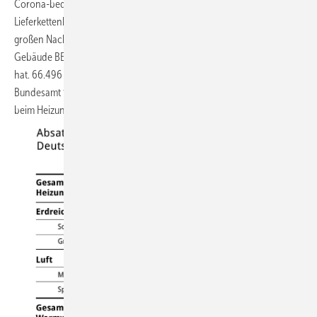
Corona-bedingter Einschränkungen und weltweiter
Lieferkettenkomplikationen als stabil. Dies zeigt sich auch an der
großen Nachfrage nach der neuen Bundesförderung effiziente
Gebäude BEG, die in diesem Jahr das Marktanreizprogramm abgelöst
hat. 66.496 Förderanträge für Wärmepumpen wurden beim
Bundesamt für Wirtschaft und Ausfuhrkontrolle allein für den Einsatz
beim Heizungstausch gestellt.