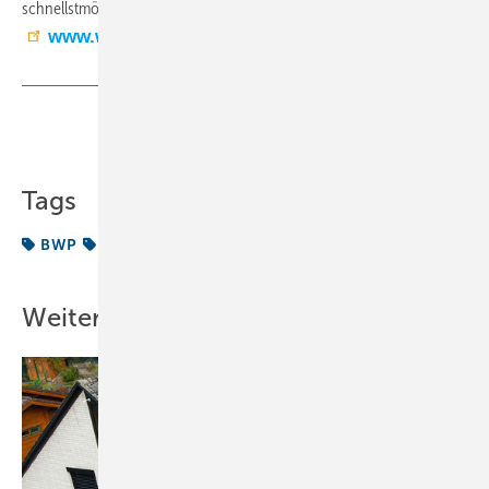
schnellstmöglich Klarheit. (OB)
www.waermepumpe.de
Teilen
Link kopieren
Tags
BWP
Wärmepumpe
Weitere Inhalte