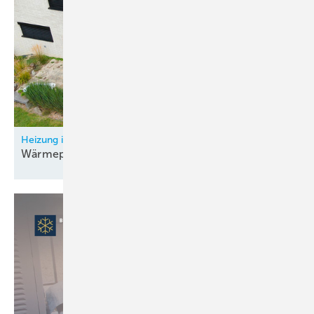
Heizung im Bestands-Mehrfamilienhaus saniert
Wärmepumpe senkt
Verbrauch