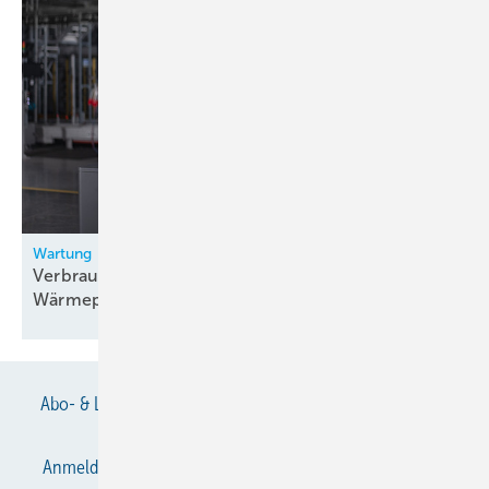
Wartung
Verbraucher wollen digitale
Wärmepumpen-Überwachung
Abo- & Leserservice
AGB
Alle Inhalte chronologisch
Anmelden
Anmeldung & Registrierung
Datenschutz