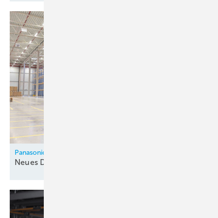
Panasonic
Neues Distributionszentrum in
­Ladbergen