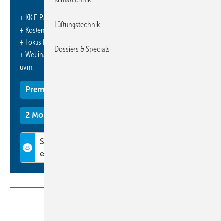
+ KK E-Paper-Ausgabe – jeden Monat neu
Lüftungstechnik
+ Kostenfreien Zugang zu unserem Online-Archiv
+ Fokus KK: Sonderhefte (PDF)
Dossiers & Specials
+ Webinare und Veranstaltungen mit Rabatten
uvm.
Premium Mitgliedschaft
2 Monate kostenlos testen
Teilen
Link kopieren