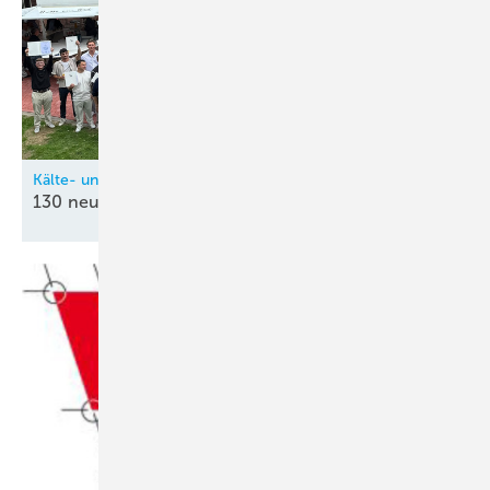
Kälte- und Klimatechnik-Innung Nordrhein (KIN)
130 neue
Kältetechnik-Mechatroniker