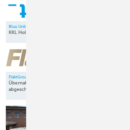
Bluu Unit
KKL Holding neu in der
Allianz
FläktGroup
Übernahme durch Samsung Electronics
abgeschlossen