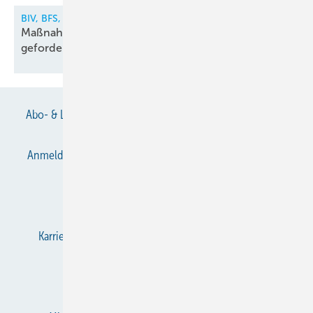
BIV, BFS, VDKF
Maßnahmen gegen illegalen Kältemittelhandel
gefordert
Abo- & Leserservice
AGB
Alle Inhalte chronologisch
Anmelden
Anmeldung & Registrierung
Datenschutz
E-Paper
Gentner Verlag
Impressum
Karriere bei Gentner
KältenKlub
KK abonnieren
Team
Mediaservice