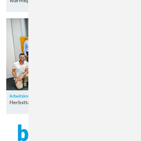
Wärmepumpenfabrik in Tschechien
eröffnet
Arbeitskreis Klimatechnik
Herbsttagung bei
Zürich