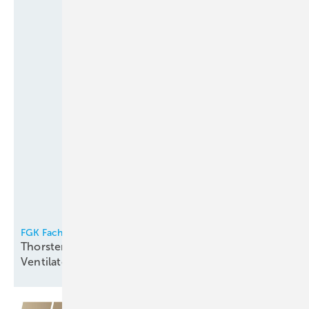
FGK Fachverband Gebäude-Klima e.V.
Thorsten Niklas Vorsitzender der
Ventilatorentausch-Kampagne