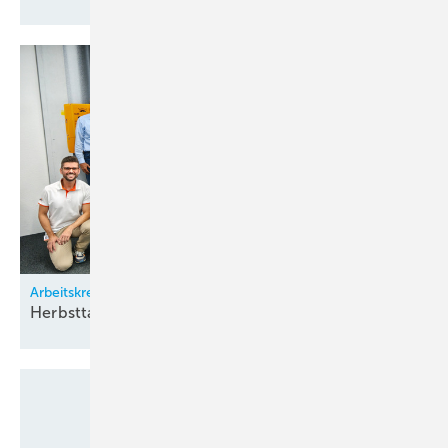
Arbeitskreis Klimatechnik
Herbsttagung bei
Zürich