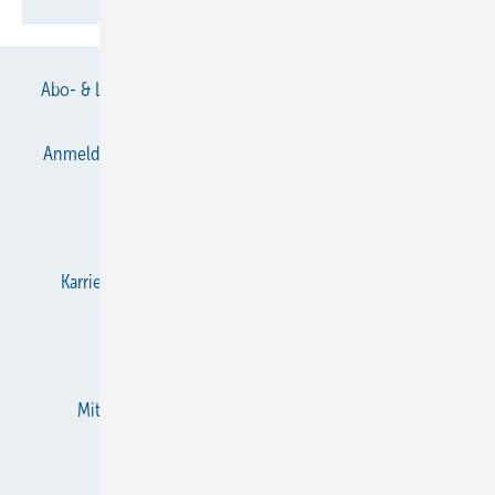
Abo- & Leserservice
AGB
Alle Inhalte chronologisch
Anmelden
Anmeldung & Registrierung
Datenschutz
E-Paper
Gentner Verlag
Impressum
Karriere bei Gentner
KältenKlub
KK abonnieren
Team
Mediaservice
Mitgliedschaften und Engagement
Newsletter
RSS-Feed
Privacy Manager