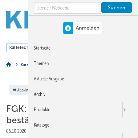
Springe
Springe
Springe
Search
auf
auf
auf
Hauptinhalt
Hauptmenü
SiteSearch
MENÜ
Kältetechnik
Klimatechnik
Lüftungstechnik
Dossi
Startseite
Themen
Kurz & Aktuell
Aktuelle Ausgabe
Abo-Inhalt
Archiv
FGK: Mitgliederversammlung
Produkte
bestätigt Vorstand
Kataloge
06.10.2020
|
Veröffentlicht in
Ausgabe 10-2020