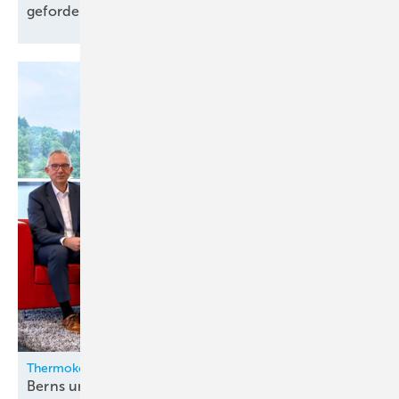
gefordert
Thermokon
Berns und Zygan neu in der
Geschäftsleitung