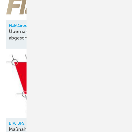
FläktGroup
Übernahme durch Samsung Electronics
abgeschlossen
BIV, BFS, VDKF
Maßnahmen gegen illegalen Kältemittelhandel