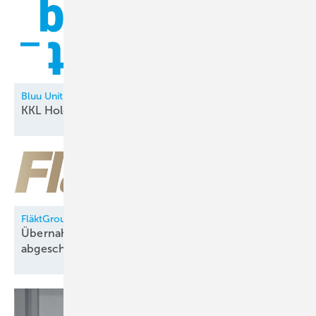
Bluu Unit
KKL Holding neu in der
Allianz
FläktGroup
Übernahme durch Samsung Electronics
abgeschlossen