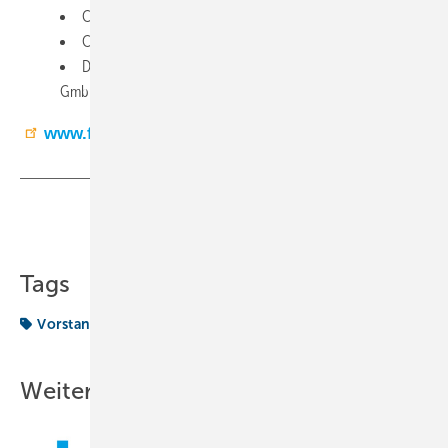
Ceslovas Kizlauskas, Kelvion Refrigeration GmbH
Christian Puhl, Fuchs Schmierstoffe GmbH
Dr. Christophe Vallée, Carrier Kältetechnik Deutschland
GmbH (RM)
www.fkt.com
Teilen
Link kopieren
Tags
Vorstand
Weitere Inhalte