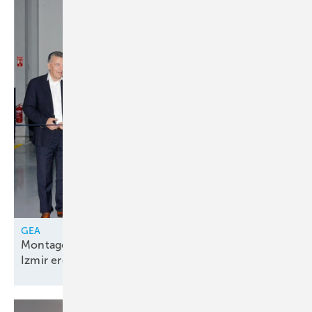
GEA
Montagelinie für Kolbenkompressorenpakete in
Izmir
eröffnet