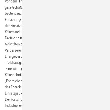
Vor dem Hintergrund der Energiewende, einer der großen
gesellschaftlichen Herausforderungen der nächsten Jahrzehnte,
besteht auch in der Kälte- und Wärmepumpentechnik ein hoher
Forschungs- und Entwicklungsbedarf. Neue Technologien und damit
der Einsatz neuer und insbesondere „weitgehend klimaneutraler“
Kältemittel und Betriebsstoffe ist gefragt.
Darüber hinaus sieht der neu gewählte Vorstand für die kommenden
Aktivitäten des Forschungsrats insbesondere Themen wie die
Verbesserung der Energieeffizienz, die Reduktion des spezifischen
Energieverbrauchs sowie die Reduzierung der
Treibhausgasemissionen.
Eine wichtige Grundlage wurde mit der vom Forschungsrat
Kältetechnik in Auftrag gegebenen und fachlich begleiteten Studie
„Energiebedarf für Kältetechnik in Deutschland - Eine Abschätzung
des Energiebedarfs von Kältetechnik in Deutschland nach
Einsatzgebieten 2017“ geschaffen.
Der Forschungsrat engagiert sich verstärkt im Rahmen der
Industriellen Gemeinschaftsforschung. Das Präsidium der AiF hat