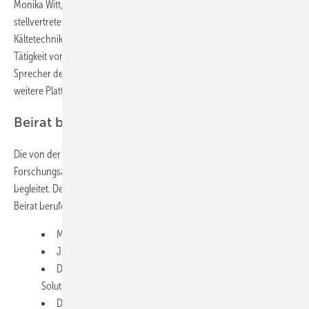
Monika Witt, Th. Witt Kältemaschinenfabrik GmbH und
stellvertretende Vorstandsvorsitzende des Forschungsrats
Kältetechnik, in den Senat der AiF berufen. Damit besteht neben der
Tätigkeit von Ceslovas Kizlauskas, Kelvion Germany GmbH und
Sprecher des Beirats des Forschungsrats, als Sondergutachter eine
weitere Plattform für die Kältetechnik, sich zu repräsentieren.
Beirat berufen
Die von der Mitgliederversammlung beschlossenen
Forschungsaktivitäten werden maßgeblich im Beirat umgesetzt und
begleitet. Der Vorstand hat für 2020 und 2021 diese Personen in den
Beirat berufen:
Michael Elsen, Kreutzträger Kältetechnik GmbH & Co. KG
Jakob Gerrard, Güntner GmbH & Co. KG
Dr. Achim Gotterbarm, Wieland-Werke AG | Thermal
Solutions
Dr. Heinz Jürgensen, Bitzer Kühlmaschinenbau GmbH