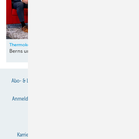
Thermokon
Berns und Zygan neu in der
Geschäftsleitung
Abo- & Leserservice
AGB
Alle Inhalte chronologisch
Anmelden
Anmeldung & Registrierung
Datenschutz
E-Paper
Gentner Verlag
Impressum
Karriere bei Gentner
KältenKlub
KK abonnieren