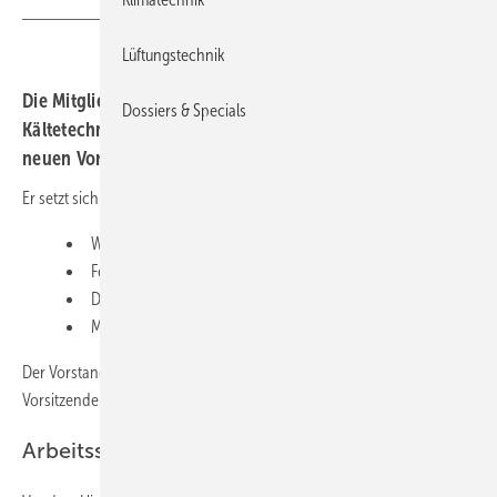
Lüftungstechnik
Die Mitgliederversammlung des Forschungsrats
Dossiers & Specials
Kältetechnik e.V. hat am 31. Juli 2020 in Lindau den
neuen Vorstand für die nächsten beiden Jahre gewählt.
Er setzt sich aus den folgenden Persönlichkeiten zusammen:
Wolfgang Bock, Fuchs Schmierstoffe GmbH
Felix Flohr, Daikin Chemical Europe GmbH
Dr. Alfred Erhard, Güntner GmbH & Co. KG
Monika Witt, Th. Witt Kältemaschinenfabrik GmbH
Der Vorstand hat aus seiner Mitte heraus Wolfgang Bock zu seinem
Vorsitzenden und Monika Witt zu dessen Stellvertreterin gewählt.
Arbeitsschwerpunkte