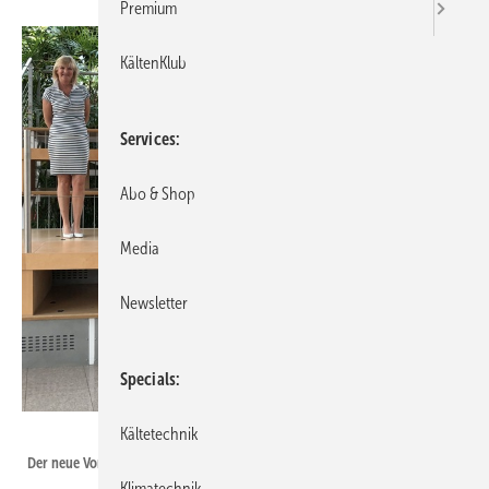
Premium
KältenKlub
Services
Abo & Shop
Media
Newsletter
Specials
FKT
Kältetechnik
Der neue Vorstand des Forschungsrats Kältetechnik e.V. (FKT).
Klimatechnik