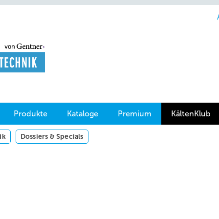
Produkte
Kataloge
Premium
KältenKlub
ik
Dossiers & Specials