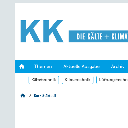
Springe
Springe
Springe
auf
auf
auf
Hauptinhalt
Hauptmenü
SiteSearch
Themen
Aktuelle Ausgabe
Archiv
Kältetechnik
Klimatechnik
Lüftungstechn
Kurz & Aktuell