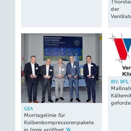
Thorste
der
Ventil
BIV, BFS
Maßnah
Kältemi
geforde
GEA
Montagelinie für
Kolbenkompressorenpakete
in Izmir
eröffnet