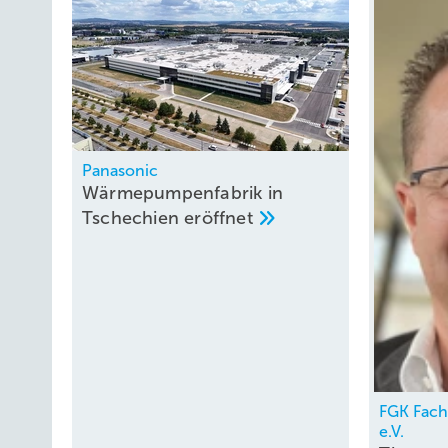
Panasonic
Wärmepumpenfabrik in
Tschechien
eröffnet
FGK Fac
e.V.