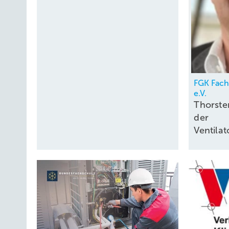
FGK Fac
e.V.
Thorste
der
Ventil