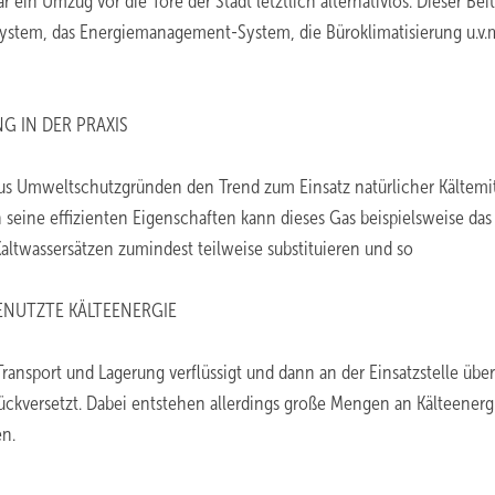
ein Umzug vor die Tore der Stadt letztlich alternativlos. Dieser Bei
stem, das Energiemanagement-System, die Büroklimatisierung u.v.
G IN DER PRAXIS
us Umweltschutzgründen den Trend zum Einsatz natürlicher Kältemit
 seine effizienten Eigenschaften kann dieses Gas beispielsweise das 
twassersätzen zumindest teilweise substituieren und so
ENUTZTE KÄLTEENERGIE
Transport und Lagerung verflüssigt und dann an der Einsatzstelle über
ckversetzt. Dabei entstehen allerdings große Mengen an Kälteenergi
en.