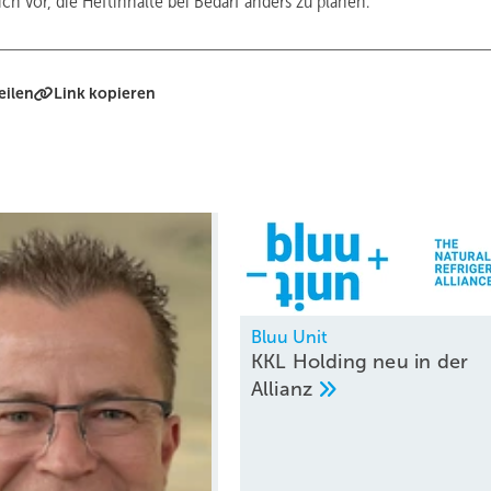
ch vor, die Heftinhalte bei Bedarf anders zu planen.
eilen
Link kopieren
Bluu Unit
KKL Holding neu in der
Allianz