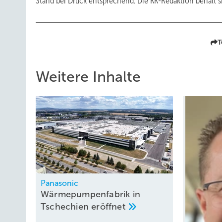
Stand bei Druck entsprechend. Die KK-Redaktion behält si
T
Weitere Inhalte
Panasonic
Wärmepumpenfabrik in
Tschechien
eröffnet