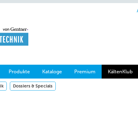
Produkte
Kataloge
Premium
KältenKlub
ik
Dossiers & Specials