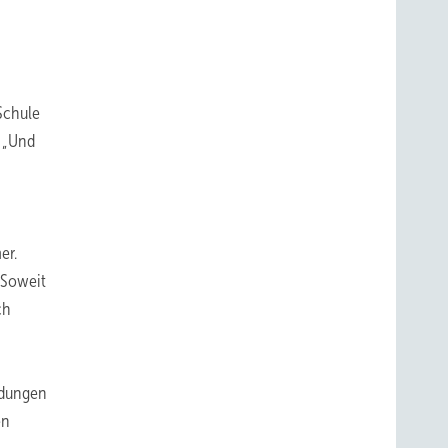
Schule
e „Und
er.
 Soweit
ch
eldungen
en