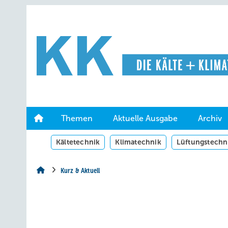
Springe
Springe
Springe
auf
auf
auf
Hauptinhalt
Hauptmenü
SiteSearch
Themen
Aktuelle Ausgabe
Archiv
Kältetechnik
Klimatechnik
Lüftungstechn
Kurz & Aktuell