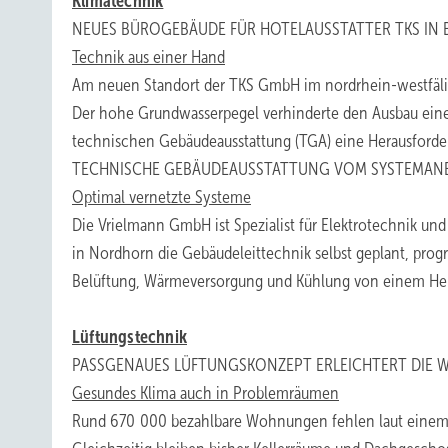
Klimatechnik
NEUES BÜROGEBÄUDE FÜR HOTELAUSSTATTER TKS IN
Technik aus einer Hand
Am neuen Standort der TKS GmbH im nordrhein-westfäl
Der hohe Grundwasserpegel verhinderte den Ausbau eines
technischen Gebäudeausstattung (TGA) eine Herausforder
TECHNISCHE GEBÄUDEAUSSTATTUNG VOM SYSTEMANB
Optimal vernetzte Systeme
Die Vrielmann GmbH ist Spezialist für Elektrotechnik 
in Nordhorn die Gebäudeleittechnik selbst geplant, pro
Belüftung, Wärmeversorgung und Kühlung von einem Herst
Lüftungstechnik
PASSGENAUES LÜFTUNGSKONZEPT ERLEICHTERT DIE 
Gesundes Klima auch in Problemräumen
Rund 670 000 bezahlbare Wohnungen fehlen laut einem A