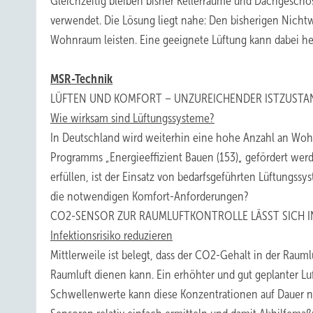
Gleichzeitig bleiben bisher Kellerräume und Dachgescho
verwendet. Die Lösung liegt nahe: Den bisherigen Nich
Wohnraum leisten. Eine geeignete Lüftung kann dabei he
MSR-Technik
LÜFTEN UND KOMFORT – UNZUREICHENDER ISTZUST
Wie wirksam sind Lüftungssysteme?
In Deutschland wird weiterhin eine hohe Anzahl an Wohn
Programms „Energieeffizient Bauen (153)„ gefördert we
erfüllen, ist der Einsatz von bedarfsgeführten Lüftungss
die notwendigen Komfort-Anforderungen?
CO2-SENSOR ZUR RAUMLUFTKONTROLLE LÄSST SICH 
Infektionsrisiko reduzieren
Mittlerweile ist belegt, dass der CO2-Gehalt in der Rauml
Raumluft dienen kann. Ein erhöhter und gut geplanter Luf
Schwellenwerte kann diese Konzentrationen auf Dauer n