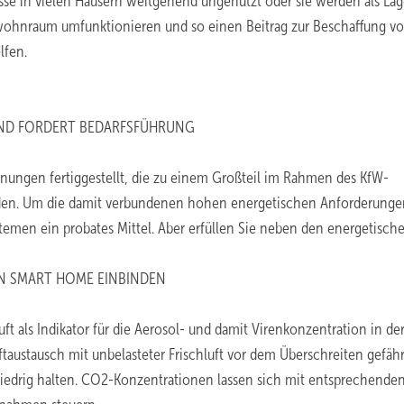
sse in vielen Häusern weitgehend ungenutzt oder sie werden als Lag
twohnraum umfunktionieren und so einen Beitrag zur Beschaffung v
lfen.
AND FORDERT BEDARFSFÜHRUNG
ungen fertiggestellt, die zu einem Großteil im Rahmen des KfW-
rden. Um die damit verbundenen hohen energetischen Anforderunge
ystemen ein probates Mittel. Aber erfüllen Sie neben den energetisch
IN SMART HOME EINBINDEN
uft als Indikator für die Aerosol- und damit Virenkonzentration in de
taustausch mit unbelasteter Frischluft vor dem Überschreiten gefähr
iedrig halten. CO2-Konzentrationen lassen sich mit entsprechende