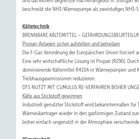
und das extrem begrenzte Flächenangebot in Stuttgart war 
beschreibt die NH3-Wärmepumpe als zweistufiges NH3-Sy
Kältetechnik
BRENNBARE KÄLTEMITTEL – GEFÄHRDUNGSBEURTEILUN
Propan-Anlagen sicher aufstellen und betreiben
Die F-Gas-Verordnung der Europäischen Union forciert a
Eine sehr wirtschaftliche Lösung ist Propan (R290). Durch
dominierende Kältemittel R410A in Wärmepumpen und Kal
Treibhausgasemissionen reduzieren.
DTS NUTZT MIT CUMULUS RE-VERFAHREN BISHER UNG
Kälte aus Stickstoff gewinnen
Industriell genutzter Stickstoff wird bekanntermaßen für 
Wärmeübertrager wieder in den gasförmigen Zustand zurü
bisher einfach ungenutzt in der Atmosphäre verschwind