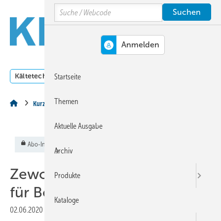
Springe
Springe
Springe
Search
auf
auf
auf
Hauptinhalt
Hauptmenü
SiteSearch
MENÜ
Kältetechnik
Klimatechnik
Lüftungstechnik
Dossi
Startseite
Themen
Kurz & Aktuell
Aktuelle Ausgabe
Abo-Inhalt
Archiv
Zewotherm: Niederlassung
Produkte
für Belgien und NL
Kataloge
02.06.2020
|
Veröffentlicht in
Ausgabe 06-2020