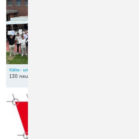
Kälte- und Klimatechnik-Innung Nordrhein (KIN)
130 neue
Kältetechnik-Mechatroniker