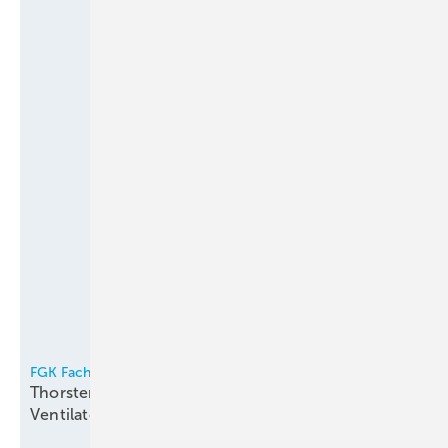
FGK Fachverband Gebäude-Klima e.V.
Thorsten Niklas Vorsitzender der
Ventilatorentausch-Kampagne