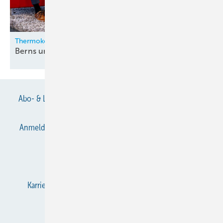
Thermokon
Berns und Zygan neu in der
Geschäftsleitung
Abo- & Leserservice
AGB
Alle Inhalte chronologisch
Anmelden
Anmeldung & Registrierung
Datenschutz
E-Paper
Gentner Verlag
Impressum
Karriere bei Gentner
KältenKlub
KK abonnieren
Team
Mediaservice