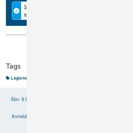
Betrieb. Eine wirklich effektive Bekämpfung und Vermeidung von
Biofilmen ist nach wie vor eine großeHerausforderung für Planer,
Installateure und Industrie, betont Volker Alps, Leiter Gebäude- und
Schwimmbadtechnik bei Berkefeld. Bei sorgfältiger Auslegung und
durchdachter Integration in bestehende Systeme hat sich die VWS
MOL-Technologie als sehr effektiv und umweltverträglich erwiesen. -
Teilen
Link kopieren
http://www.nachhaltige-desinfektion.de
Tags
Legionellen
Abo- & Leserservice
AGB
Alle Inhalte chronologisch
Anmelden
Anmeldung & Registrierung
Datenschutz