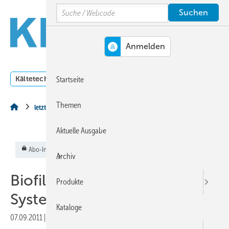
Springe
Springe
Springe
Search
auf
auf
auf
Hauptinhalt
Hauptmenü
SiteSearch
MENÜ
Kältetechnik
Klimatechnik
Lüftungstechnik
Dossi
Startseite
Themen
letzte Seite
Aktuelle Ausgabe
Abo-Inhalt
Archiv
Biofilme und Legionellen in
Produkte
Systemkreisläufen
Kataloge
07.09.2011
|
Veröffentlicht in
Ausgabe 09-2011