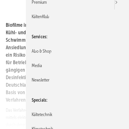
Premium
KältenKlub
Biofilme in wasserführenden Systemen, zum Beispiel in
Kühl- und Klimakreisläufen oder in der
Services
Schwimmbadwasseraufbereitung, begünstigen die
Ansiedlung und Vermehrung von Legionellen. Sie stellen
Abo & Shop
ein Risiko für Hygiene und Gesundheit dar, aber ebenso
für Betriebssicherheit und Energieeffizienz. Neben den
Media
gängigen physikalischen und chemischen
Desinfektionsverfahren bietet die Berkefeld VWS
Newsletter
Deutschland GmbH, Celle, jetzt eine neue Lösung auf
Basis von Festkörperkatalysatoren an. Kern des
Verfahrens ist die VWS MOL-Katalysatortechnologie.
Specials
Das Verfahren: Durch Hochleistungsfestkörperkatalysatoren werden
Kältetechnik
mittels elektrostatischer Aufladungen freie Keime angezogen und
durch deren Zerlegung sogenannte Biotenside erzeugt. Die Biotenside
Klimatechnik